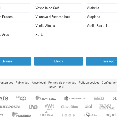
l
Vespella de Gaià
Vilabella
e Prades
Vilanova d'Escornalbou
Vilaplana
Vilella Alta, la
Vilella Baixa, la
ls Arcs
Xerta
Girona
Lleida
Tarragon
contenidos
Publicidad
Aviso legal
Política de privacidad
Política cookies
Configuraci
Índice
RSS