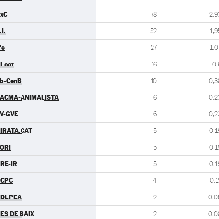
xC
78
2,9
.I.
52
1,9
's
27
1,0
I.cat
16
0,
b-CenB
10
0,3
ACMA-ANIMALISTA
6
0,2
V-GVE
6
0,2
IRATA.CAT
5
0,1
ORI
5
0,1
RE-IR
5
0,1
PCPC
4
0,1
PDLPEA
2
0,0
ES DE BAIX
2
0,0