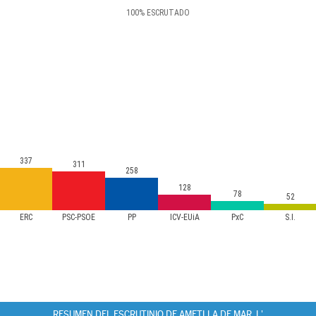
100
%
ESCRUTADO
337
311
258
128
78
52
ERC
PSC-PSOE
PP
ICV-EUiA
PxC
S.I.
RESUMEN DEL ESCRUTINIO DE AMETLLA DE MAR, L'