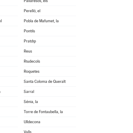
Pallaresos, els
Perelló, el
el
Pobla de Mafumet, la
Pontils
Pratdip
Reus
Riudecols
Roquetes
Santa Coloma de Queralt
a
Sarral
Sénia, la
Torre de Fontaubella, la
Ulldecona
Valls