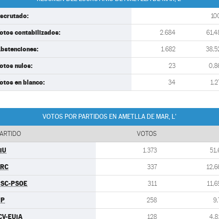
scrutado:
10
otos contabilizados:
2.684
61,4
bstenciones:
1.682
38,5
otos nulos:
23
0,8
otos en blanco:
34
1,2
VOTOS POR PARTIDOS EN AMETLLA DE MAR, L'
ARTIDO
VOTOS
iU
1.373
51,
ERC
337
12,6
SC-PSOE
311
11,6
PP
258
9,
CV-EUiA
128
4,8