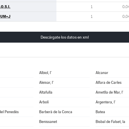
.O.S.I.
1
0,0
PUM+J
1
0,0
Descárgate los datos en xml
Albiol, l'
Alcanar
Aleixar, l'
Alfara de Carles
Altafulla
Ametlla de Mar, l'
Arbolí
Argentera, l'
del Penedès
Barberà de la Conca
Batea
Benissanet
Bisbal de Falset, la