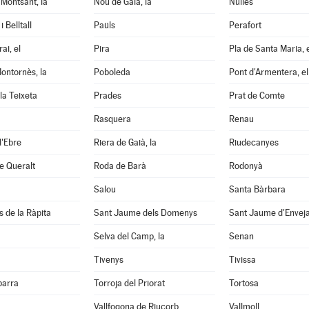
Montsant, la
Nou de Gaià, la
Nulles
 Belltall
Paüls
Perafort
ai, el
Pira
Pla de Santa Maria, 
ontornès, la
Poboleda
Pont d'Armentera, el
la Teixeta
Prades
Prat de Comte
Rasquera
Renau
d'Ebre
Riera de Gaià, la
Riudecanyes
e Queralt
Roda de Barà
Rodonyà
Salou
Santa Bàrbara
s de la Ràpita
Sant Jaume dels Domenys
Sant Jaume d'Envej
Selva del Camp, la
Senan
Tivenys
Tivissa
barra
Torroja del Priorat
Tortosa
Vallfogona de Riucorb
Vallmoll