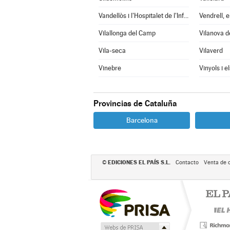
Vandellòs i l'Hospitalet de l'Infant
Vendrell, e
Vilallonga del Camp
Vilanova d
Vila-seca
Vilaverd
Vinebre
Vinyols i e
Provincias de Cataluña
Barcelona
EDICIONES EL PAÍS S.L.
©
Contacto
Venta de 