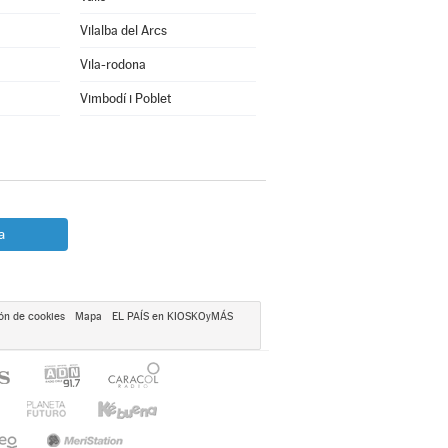
Vilalba del Arcs
Vila-rodona
Vimbodí i Poblet
a
ón de cookies
Mapa
EL PAÍS en KIOSKOyMÁS