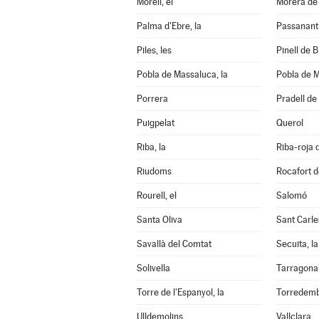
Morell, el
Morera de 
Palma d'Ebre, la
Passanant i
Piles, les
Pinell de Br
Pobla de Massaluca, la
Pobla de M
Porrera
Pradell de 
Puigpelat
Querol
Riba, la
Riba-roja 
Riudoms
Rocafort d
Rourell, el
Salomó
Santa Oliva
Sant Carle
Savallà del Comtat
Secuita, la
Solivella
Tarragona
Torre de l'Espanyol, la
Torredem
Ulldemolins
Vallclara