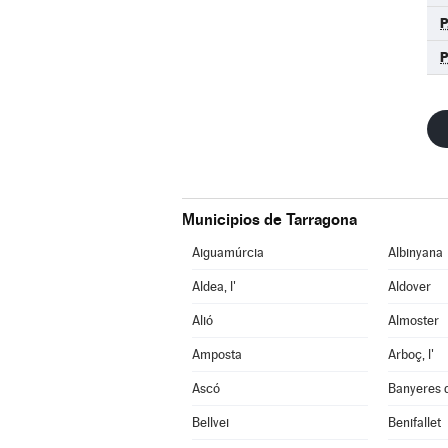
P
Municipios de Tarragona
Aiguamúrcia
Albinyana
Aldea, l'
Aldover
Alió
Almoster
Amposta
Arboç, l'
Ascó
Banyeres 
Bellvei
Benifallet