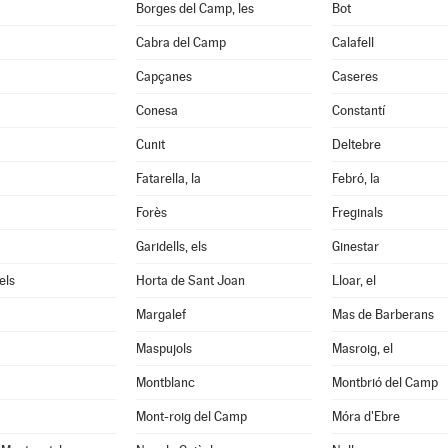
Borges del Camp, les
Bot
Cabra del Camp
Calafell
Capçanes
Caseres
Conesa
Constantí
Cunit
Deltebre
Fatarella, la
Febró, la
Forès
Freginals
Garidells, els
Ginestar
els
Horta de Sant Joan
Lloar, el
Margalef
Mas de Barberans
Maspujols
Masroig, el
Montblanc
Montbrió del Camp
Mont-roig del Camp
Móra d'Ebre