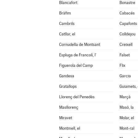
Blancafort
Bonastre
Bràfim
Cabacés
Cambrils
Capafonts
Catllar, el
Colldejou
Cornudella de Montsant
Creixell
Espluga de Francolí, l'
Falset
Figuerola del Camp
Flix
Gandesa
Garcia
Gratallops
Guiamets, 
Llorenç del Penedès
Marçà
Masllorenç
Masó, la
Miravet
Molar, el
Montmell, el
Mont-ral