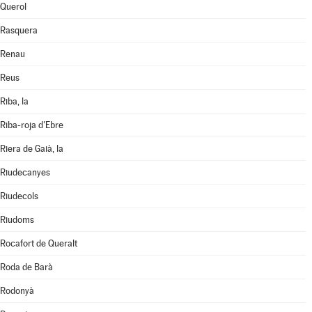
Querol
Rasquera
Renau
Reus
Riba, la
Riba-roja d'Ebre
Riera de Gaià, la
Riudecanyes
Riudecols
Riudoms
Rocafort de Queralt
Roda de Barà
Rodonyà