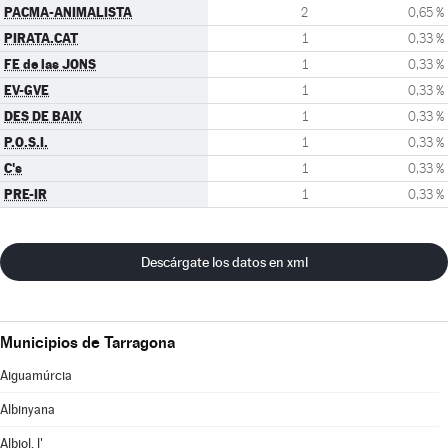
PACMA-ANIMALISTA
2
0,65 %
PIRATA.CAT
1
0,33 %
FE de las JONS
1
0,33 %
EV-GVE
1
0,33 %
DES DE BAIX
1
0,33 %
P.O.S.I.
1
0,33 %
C's
1
0,33 %
PRE-IR
1
0,33 %
Descárgate los datos en xml
Municipios de Tarragona
Aiguamúrcia
Albinyana
Albiol, l'