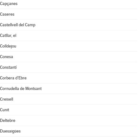
Capçanes
Caseres
Castellvell del Camp
Catllar, el
Colldejou
Conesa
Constantí
Corbera d'Ebre
Cornudella de Montsant
Creixell
Cunit
Deltebre
Duesaigües