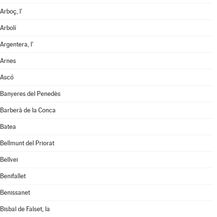
Arboç, l'
Arbolí
Argentera, l'
Arnes
Ascó
Banyeres del Penedès
Barberà de la Conca
Batea
Bellmunt del Priorat
Bellvei
Benifallet
Benissanet
Bisbal de Falset, la