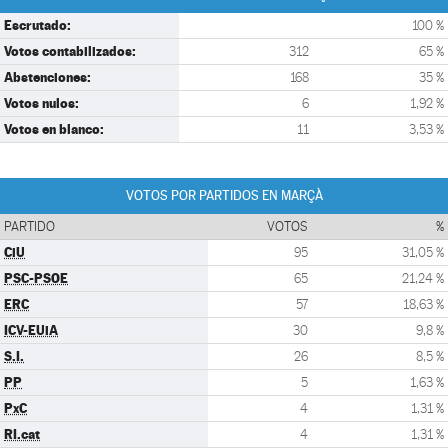
Escrutado:
100 %
Votos contabilizados:
312
65 %
Abstenciones:
168
35 %
Votos nulos:
6
1,92 %
Votos en blanco:
11
3,53 %
VOTOS POR PARTIDOS EN MARÇÀ
PARTIDO
VOTOS
%
CiU
95
31,05 %
PSC-PSOE
65
21,24 %
ERC
57
18,63 %
ICV-EUiA
30
9,8 %
S.I.
26
8,5 %
PP
5
1,63 %
PxC
4
1,31 %
RI.cat
4
1,31 %