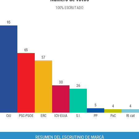
100
%
ESCRUTADO
95
65
57
30
26
5
4
4
CiU
PSC-PSOE
ERC
ICV-EUiA
S.I.
PP
PxC
RI.cat
RESUMEN DEL ESCRUTINIO DE MARÇÀ