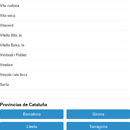
Vila-rodona
Vila-seca
Vilaverd
Vilella Alta, la
Vilella Baixa, la
Vimbodí i Poblet
Vinebre
Vinyols i els Arcs
Xerta
Provincias de Cataluña
Barcelona
Girona
Lleida
Tarragona