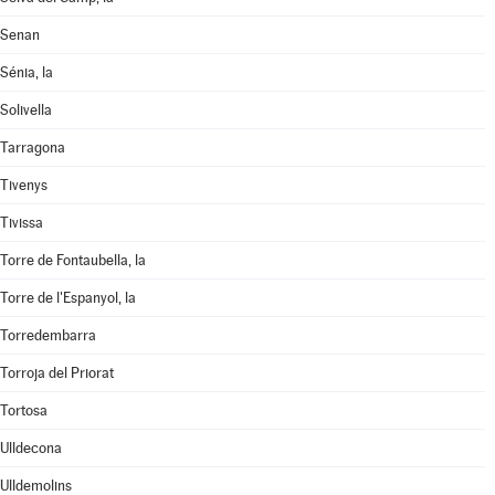
Senan
Sénia, la
Solivella
Tarragona
Tivenys
Tivissa
Torre de Fontaubella, la
Torre de l'Espanyol, la
Torredembarra
Torroja del Priorat
Tortosa
Ulldecona
Ulldemolins