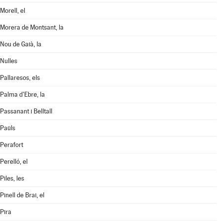
Morell, el
Morera de Montsant, la
Nou de Gaià, la
Nulles
Pallaresos, els
Palma d'Ebre, la
Passanant i Belltall
Paüls
Perafort
Perelló, el
Piles, les
Pinell de Brai, el
Pira