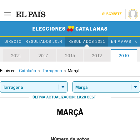
SUSCRÍBETE
Elecciones Cat
DIRECTO
RESULTADOS 2024
RESULTADOS 2021
EN MAPAS
C
2021
2017
2015
2012
2010
Estás en:
Cataluña
»
Tarragona
»
Marçà
19.26
ÚLTIMA ACTUALIZACIÓN:
CEST
MARÇÀ
Número de votos