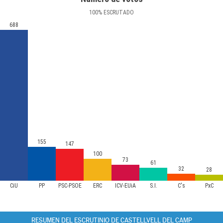
100
%
ESCRUTADO
688
155
147
100
73
61
32
28
CiU
PP
PSC-PSOE
ERC
ICV-EUiA
S.I.
C's
PxC
RESUMEN DEL ESCRUTINIO DE CASTELLVELL DEL CAMP