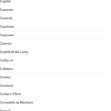
Calafell
Camarles
Cambrils
Capafonts
Capçanes
Caseres
Castellvell del Camp
Catllar, el
Colldejou
Conesa
Constantí
Corbera d'Ebre
Cornudella de Montsant
Creixell