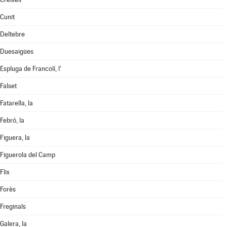
Cunit
Deltebre
Duesaigües
Espluga de Francolí, l'
Falset
Fatarella, la
Febró, la
Figuera, la
Figuerola del Camp
Flix
Forès
Freginals
Galera, la