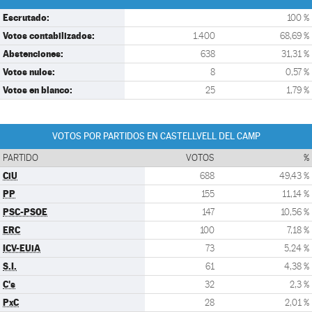
Escrutado:
100 %
Votos contabilizados:
1.400
68,69 %
Abstenciones:
638
31,31 %
Votos nulos:
8
0,57 %
Votos en blanco:
25
1,79 %
VOTOS POR PARTIDOS EN CASTELLVELL DEL CAMP
PARTIDO
VOTOS
%
CiU
688
49,43 %
PP
155
11,14 %
PSC-PSOE
147
10,56 %
ERC
100
7,18 %
ICV-EUiA
73
5,24 %
S.I.
61
4,38 %
C's
32
2,3 %
PxC
28
2,01 %