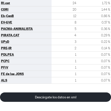
RI.cat
24
1,72 %
CORI
20
1,44 %
Eb-CenB
12
0,86 %
EV-GVE
8
0,57 %
PACMA-ANIMALISTA
5
0,36 %
PIRATA.CAT
4
0,29 %
UPyD
3
0,22 %
PRE-IR
2
0,14 %
PDLPEA
1
0,07 %
PCPC
1
0,07 %
PFiV
1
0,07 %
FE de las JONS
1
0,07 %
ALS
1
0,07 %
Descárgate los datos en xml