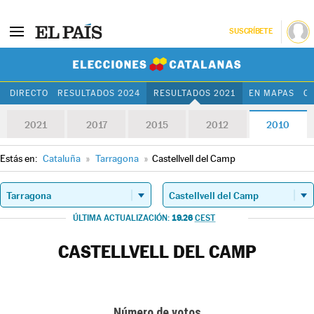
SUSCRÍBETE
Elecciones Cat
DIRECTO
RESULTADOS 2024
RESULTADOS 2021
EN MAPAS
C
2021
2017
2015
2012
2010
Estás en:
Cataluña
»
Tarragona
»
Castellvell del Camp
19.26
ÚLTIMA ACTUALIZACIÓN:
CEST
CASTELLVELL DEL CAMP
Número de votos