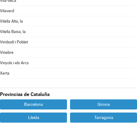
Vila-seca
Vilaverd
Vilella Alta, la
Vilella Baixa, la
Vimbodí i Poblet
Vinebre
Vinyols i els Arcs
Xerta
Provincias de Cataluña
Barcelona
Girona
Lleida
Tarragona