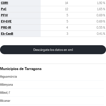
CORI
14
1,92 %
PxC
12
1,65 %
PFiV
5
0,69 %
EV-GVE
5
0,69 %
PRE-IR
4
0,55 %
Eb-CenB
3
0,41 %
Descárgate los datos en xml
Municipios de Tarragona
Aiguamúrcia
Albinyana
Albiol, l'
Alcanar