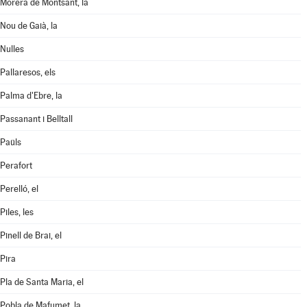
Morera de Montsant, la
Nou de Gaià, la
Nulles
Pallaresos, els
Palma d'Ebre, la
Passanant i Belltall
Paüls
Perafort
Perelló, el
Piles, les
Pinell de Brai, el
Pira
Pla de Santa Maria, el
Pobla de Mafumet, la