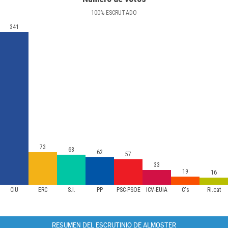
100
%
ESCRUTADO
341
73
68
62
57
33
19
16
CiU
ERC
S.I.
PP
PSC-PSOE
ICV-EUiA
C's
RI.cat
RESUMEN DEL ESCRUTINIO DE ALMOSTER