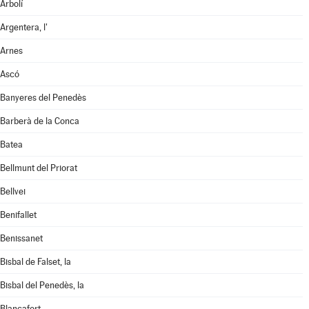
Arbolí
Argentera, l'
Arnes
Ascó
Banyeres del Penedès
Barberà de la Conca
Batea
Bellmunt del Priorat
Bellvei
Benifallet
Benissanet
Bisbal de Falset, la
Bisbal del Penedès, la
Blancafort