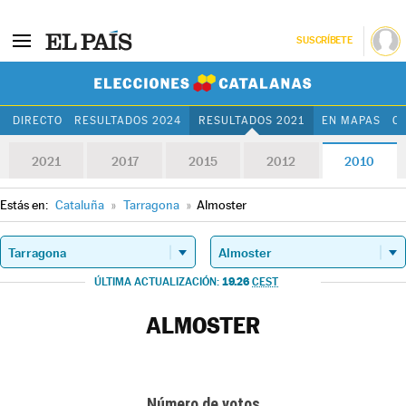
SUSCRÍBETE
Elecciones Cat
DIRECTO
RESULTADOS 2024
RESULTADOS 2021
EN MAPAS
C
2021
2017
2015
2012
2010
Estás en:
Cataluña
»
Tarragona
»
Almoster
19.26
ÚLTIMA ACTUALIZACIÓN:
CEST
ALMOSTER
Número de votos