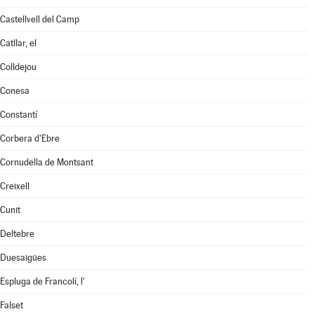
Castellvell del Camp
Catllar, el
Colldejou
Conesa
Constantí
Corbera d'Ebre
Cornudella de Montsant
Creixell
Cunit
Deltebre
Duesaigües
Espluga de Francolí, l'
Falset