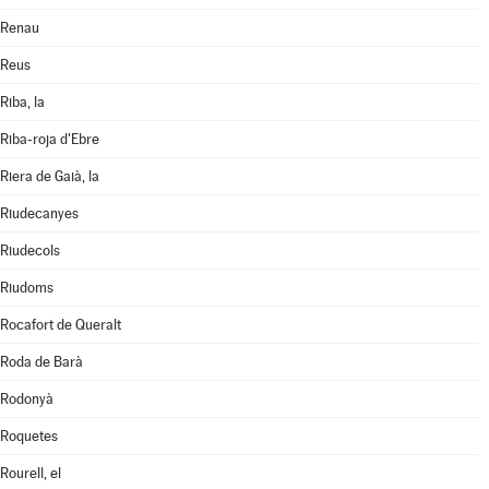
Renau
Reus
Riba, la
Riba-roja d'Ebre
Riera de Gaià, la
Riudecanyes
Riudecols
Riudoms
Rocafort de Queralt
Roda de Barà
Rodonyà
Roquetes
Rourell, el