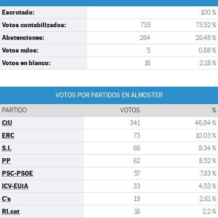
Escrutado:
100 %
Votos contabilizados:
733
73,52 %
Abstenciones:
264
26,48 %
Votos nulos:
5
0,68 %
Votos en blanco:
16
2,18 %
VOTOS POR PARTIDOS EN ALMOSTER
PARTIDO
VOTOS
%
CiU
341
46,84 %
ERC
73
10,03 %
S.I.
68
9,34 %
PP
62
8,52 %
PSC-PSOE
57
7,83 %
ICV-EUiA
33
4,53 %
C's
19
2,61 %
RI.cat
16
2,2 %