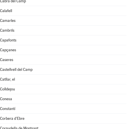
Cabra del Camp
Calafell
Camarles
Cambrils
Capafonts
Capçanes
Caseres
Castellvell del Camp
Catllar, el
Colldejou
Conesa
Constantí
Corbera d'Ebre
Cornudella de Montsant