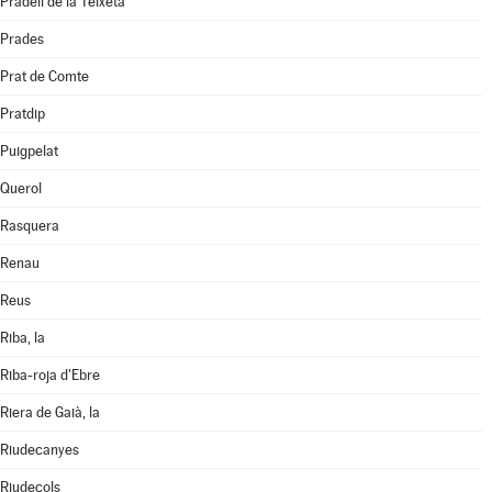
Pradell de la Teixeta
Prades
Prat de Comte
Pratdip
Puigpelat
Querol
Rasquera
Renau
Reus
Riba, la
Riba-roja d'Ebre
Riera de Gaià, la
Riudecanyes
Riudecols