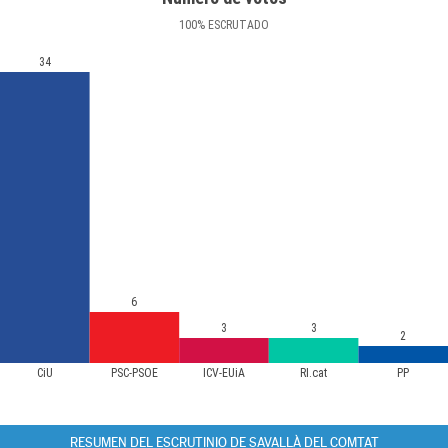
100
%
ESCRUTADO
34
6
3
3
2
CiU
PSC-PSOE
ICV-EUiA
RI.cat
PP
RESUMEN DEL ESCRUTINIO DE SAVALLÀ DEL COMTAT