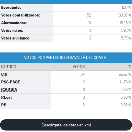
Escrutado:
100 %
Votos contabilizados:
52
83,87 %
Abstenciones:
10
16,13 %
Votos nulos:
1
1,92 %
Votos en blanco:
3
5,77 %
VOTOS POR PARTIDOS EN SAVALLÀ DEL COMTAT
PARTIDO
VOTOS
%
CiU
34
66,67 %
PSC-PSOE
6
11,76 %
ICV-EUiA
3
5,88 %
RI.cat
3
5,88 %
PP
2
3,92 %
Descárgate los datos en xml