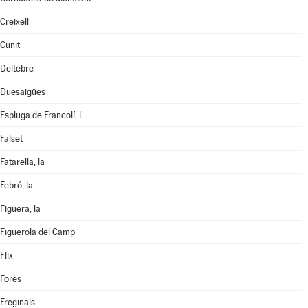
Creixell
Cunit
Deltebre
Duesaigües
Espluga de Francolí, l'
Falset
Fatarella, la
Febró, la
Figuera, la
Figuerola del Camp
Flix
Forès
Freginals