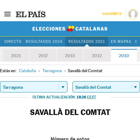
SUSCRÍBETE
Elecciones Cat
DIRECTO
RESULTADOS 2024
RESULTADOS 2021
EN MAPAS
C
2021
2017
2015
2012
2010
Estás en:
Cataluña
»
Tarragona
»
Savallà del Comtat
19.26
ÚLTIMA ACTUALIZACIÓN:
CEST
SAVALLÀ DEL COMTAT
Número de votos