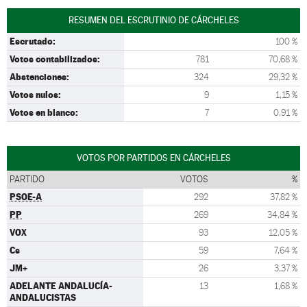
RESUMEN DEL ESCRUTINIO DE CÁRCHELES
Escrutado:
100 %
Votos contabilizados:
781
70,68 %
Abstenciones:
324
29,32 %
Votos nulos:
9
1,15 %
Votos en blanco:
7
0,91 %
VOTOS POR PARTIDOS EN CÁRCHELES
PARTIDO
VOTOS
%
PSOE-A
292
37,82 %
PP
269
34,84 %
VOX
93
12,05 %
Cs
59
7,64 %
JM+
26
3,37 %
ADELANTE ANDALUCÍA-
13
1,68 %
ANDALUCISTAS