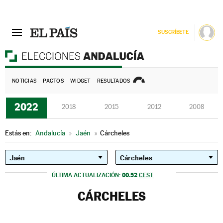
SUSCRÍBETE
E
NOTICIAS
PACTOS
WIDGET
RESULTADOS
2022
2018
2015
2012
2008
Estás en:
Andalucía
»
Jaén
»
Cárcheles
00.52
ÚLTIMA ACTUALIZACIÓN:
CEST
CÁRCHELES