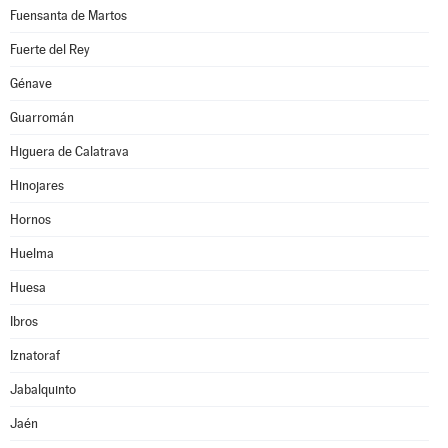
Fuensanta de Martos
Fuerte del Rey
Génave
Guarromán
Higuera de Calatrava
Hinojares
Hornos
Huelma
Huesa
Ibros
Iznatoraf
Jabalquinto
Jaén