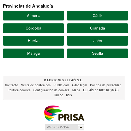
Provincias de Andalucía
Almería
Cádiz
Córdoba
Granada
Huelva
Jaén
Málaga
Sevilla
EDICIONES EL PAÍS S.L.
©
Contacto
Venta de contenidos
Publicidad
Aviso legal
Política de privacidad
Política cookies
Configuración de cookies
Mapa
EL PAÍS en KIOSKOyMÁS
Índice
RSS