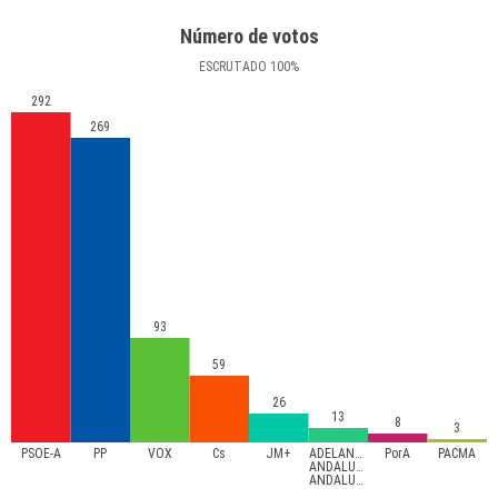
Número de votos
ESCRUTADO
100
%
292
269
93
59
26
13
8
3
PSOE-A
PP
VOX
Cs
JM+
ADELANTE
PorA
PACMA
ANDALUCÍA-
ANDALUCISTAS