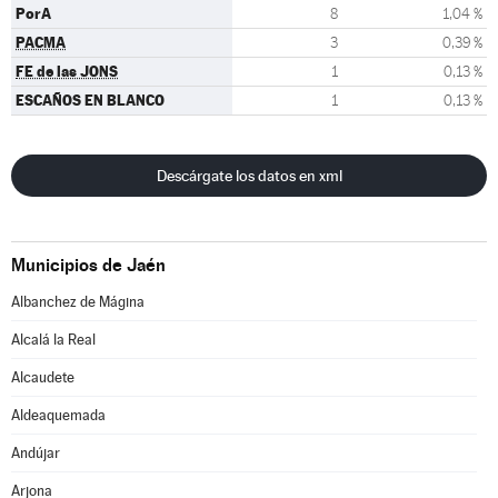
PorA
8
1,04 %
PACMA
3
0,39 %
FE de las JONS
1
0,13 %
ESCAÑOS EN BLANCO
1
0,13 %
Descárgate los datos en xml
Municipios de Jaén
Albanchez de Mágina
Alcalá la Real
Alcaudete
Aldeaquemada
Andújar
Arjona