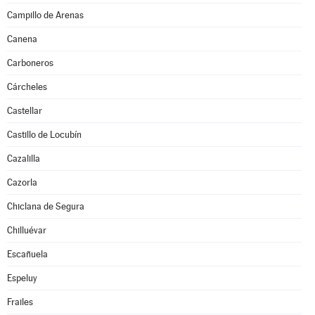
Campillo de Arenas
Canena
Carboneros
Cárcheles
Castellar
Castillo de Locubín
Cazalilla
Cazorla
Chiclana de Segura
Chilluévar
Escañuela
Espeluy
Frailes