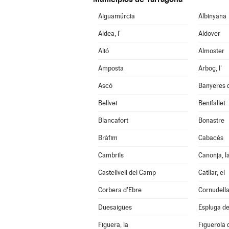
Aiguamúrcia
Albinyana
Aldea, l'
Aldover
Alió
Almoster
Amposta
Arboç, l'
Ascó
Banyeres 
Bellvei
Benifallet
Blancafort
Bonastre
Bràfim
Cabacés
Cambrils
Canonja, l
Castellvell del Camp
Catllar, el
Corbera d'Ebre
Cornudell
Duesaigües
Espluga de 
Figuera, la
Figuerola