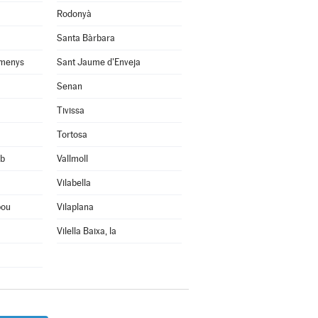
Rodonyà
Santa Bàrbara
omenys
Sant Jaume d'Enveja
Senan
Tivissa
Tortosa
rb
Vallmoll
Vilabella
bou
Vilaplana
Vilella Baixa, la