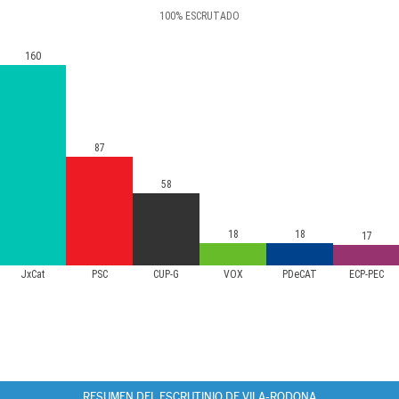
100
%
ESCRUTADO
160
87
58
18
18
17
JxCat
PSC
CUP-G
VOX
PDeCAT
ECP-PEC
RESUMEN DEL ESCRUTINIO DE VILA-RODONA