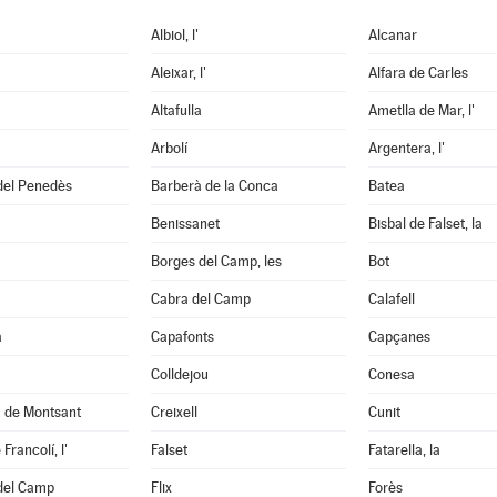
Albiol, l'
Alcanar
Aleixar, l'
Alfara de Carles
Altafulla
Ametlla de Mar, l'
Arbolí
Argentera, l'
del Penedès
Barberà de la Conca
Batea
Benissanet
Bisbal de Falset, la
Borges del Camp, les
Bot
Cabra del Camp
Calafell
a
Capafonts
Capçanes
Colldejou
Conesa
a de Montsant
Creixell
Cunit
Francolí, l'
Falset
Fatarella, la
 del Camp
Flix
Forès