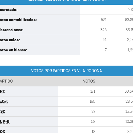
scrutado:
10
otos contabilizados:
574
63,8
bstenciones:
325
36,1
otos nulos:
14
2,4
otos en blanco:
7
1,2
VOTOS POR PARTIDOS EN VILA-RODONA
ARTIDO
VOTOS
ERC
171
30,5
xCat
160
28,5
PSC
87
15,5
UP-G
58
10,3
VOX
18
3,2