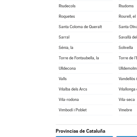
Riudecols
Riudoms
Roquetes
Rourell, el
Santa Coloma de Queralt
Santa Oliv
Sarral
Savallà de
Sénia, la
Solivella
Torre de Fontaubella, la
Torre de l'
Ulldecona
Ulldemolin
Valls
Vilalba dels Arcs
Vilallonga
Vila-rodona
Vila-seca
Vimbodí i Poblet
Vinebre
Provincias de Cataluña