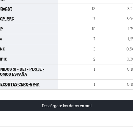
PDeCAT
18
3,2
CP-PEC
17
3,0
PP
10
1,7
s
7
1,2
FNC
3
0,5
PIC
2
0,3
NIDOS SI - DEf - PDSJE -
1
0,1
SOMOS ESPAÑA
ECORTES CERO-GV-M
1
0,1
Descárgate los datos en xml