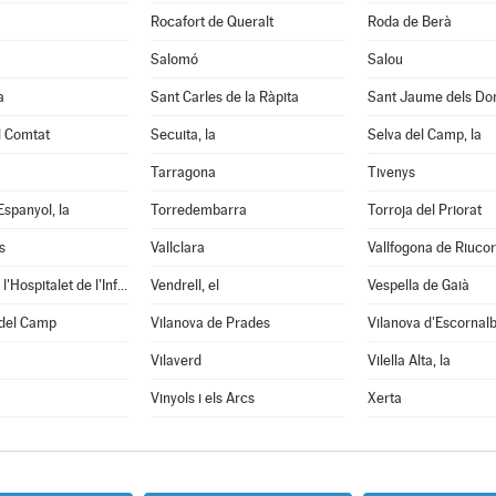
Rocafort de Queralt
Roda de Berà
Salomó
Salou
a
Sant Carles de la Ràpita
Sant Jaume dels D
l Comtat
Secuita, la
Selva del Camp, la
Tarragona
Tivenys
Espanyol, la
Torredembarra
Torroja del Priorat
s
Vallclara
Vallfogona de Riuco
Vandellòs i l'Hospitalet de l'Infant
Vendrell, el
Vespella de Gaià
 del Camp
Vilanova de Prades
Vilanova d'Escornal
Vilaverd
Vilella Alta, la
Vinyols i els Arcs
Xerta