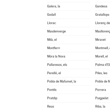
Galera, la
Gandesa
Godall
Gratallops
Llorac
Llorenç d
Masdenverge
Maslloren
Milà, el
Miravet
Montferri
Montmell, 
Móra la Nova
Morell, el
Pallaresos, els
Palma d'Eb
Perelló, el
Piles, les
Pobla de Mafumet, la
Pobla de M
Pontils
Porrera
Pratdip
Puigpelat
Reus
Riba, la