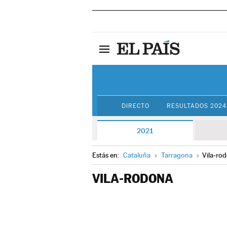
DIRECTO
RESULTADOS 2024
2021
Estás en:
Cataluña
»
Tarragona
»
Vila-ro
VILA-RODONA