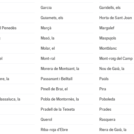
Garcia
Garidells, els
Guiamets, els
Horta de Sant Joan
el Penedès
Marçà
Margalef
ç
Masó, la
Maspujols
Molar, el
Montblanc
el
Mont-ral
Mont-roig del Camp
Morera de Montsant, la
Nou de Gaià, la
re, la
Passanant i Belltall
Paüls
Pinell de Brai, el
Pira
assaluca, la
Pobla de Montornès, la
Poboleda
Pradell de la Teixeta
Prades
Querol
Rasquera
Riba-roja d'Ebre
Riera de Gaià, la