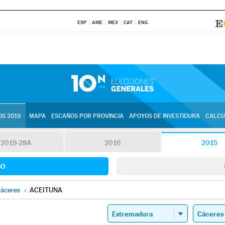
ESP
AME
MEX
CAT
ENG
S 2019
MAPA
ESCAÑOS POR PROVINCIA
APOYOS DE INVESTIDURA
CALCU
2019-28A
2016
2015
SO
áceres
»
ACEITUNA