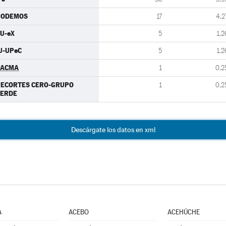
PODEMOS
17
4,2
U-eX
5
1,2
U-UPeC
5
1,2
PACMA
1
0,2
RECORTES CERO-GRUPO
1
0,2
VERDE
Descárgate los datos en xml
A
ACEBO
ACEHÚCHE