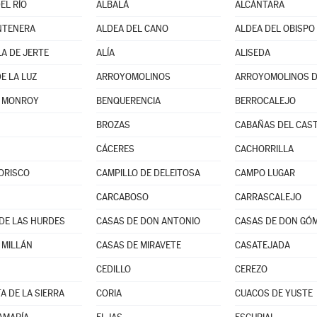
EL RÍO
ALBALÁ
ALCÁNTARA
NTENERA
ALDEA DEL CANO
ALDEA DEL OBISPO 
A DE JERTE
ALÍA
ALISEDA
E LA LUZ
ARROYOMOLINOS
ARROYOMOLINOS D
E MONROY
BENQUERENCIA
BERROCALEJO
BROZAS
CABAÑAS DEL CAST
CÁCERES
CACHORRILLA
ORISCO
CAMPILLO DE DELEITOSA
CAMPO LUGAR
CARCABOSO
CARRASCALEJO
DE LAS HURDES
CASAS DE DON ANTONIO
CASAS DE DON GÓ
 MILLÁN
CASAS DE MIRAVETE
CASATEJADA
CEDILLO
CEREZO
A DE LA SIERRA
CORIA
CUACOS DE YUSTE