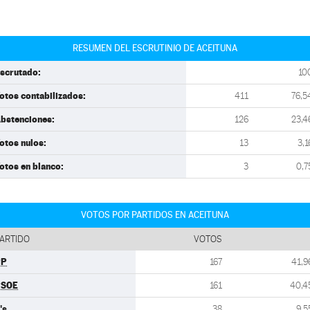
RESUMEN DEL ESCRUTINIO DE ACEITUNA
scrutado:
10
otos contabilizados:
411
76,5
bstenciones:
126
23,4
otos nulos:
13
3,1
otos en blanco:
3
0,7
VOTOS POR PARTIDOS EN ACEITUNA
ARTIDO
VOTOS
PP
167
41,9
PSOE
161
40,4
's
38
9,5