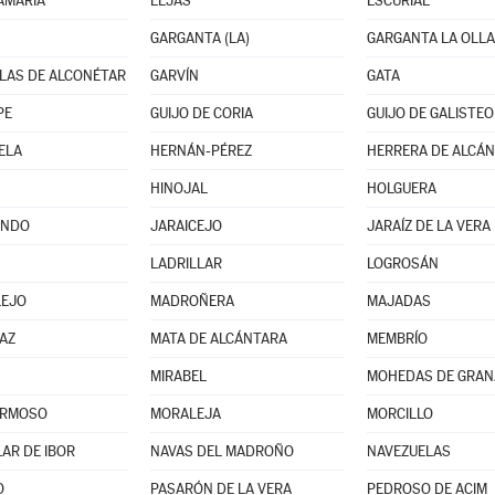
AMARÍA
ELJAS
ESCURIAL
GARGANTA (LA)
GARGANTA LA OLLA
LAS DE ALCONÉTAR
GARVÍN
GATA
PE
GUIJO DE CORIA
GUIJO DE GALISTEO
ELA
HERNÁN-PÉREZ
HERRERA DE ALCÁ
HINOJAL
HOLGUERA
ANDO
JARAICEJO
JARAÍZ DE LA VERA
LADRILLAR
LOGROSÁN
LEJO
MADROÑERA
MAJADAS
AZ
MATA DE ALCÁNTARA
MEMBRÍO
MIRABEL
MOHEDAS DE GRAN
RMOSO
MORALEJA
MORCILLO
LAR DE IBOR
NAVAS DEL MADROÑO
NAVEZUELAS
O
PASARÓN DE LA VERA
PEDROSO DE ACIM