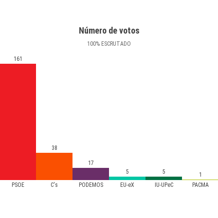
Número de votos
100
%
ESCRUTADO
161
38
17
5
5
1
PSOE
C's
PODEMOS
EU-eX
IU-UPeC
PACMA