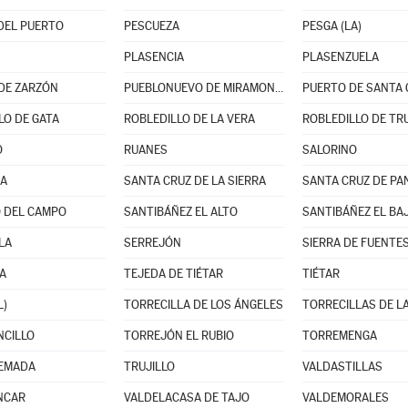
DEL PUERTO
PESCUEZA
PESGA (LA)
PLASENCIA
PLASENZUELA
DE ZARZÓN
PUEBLONUEVO DE MIRAMONTES
PUERTO DE SANTA 
LO DE GATA
ROBLEDILLO DE LA VERA
ROBLEDILLO DE TR
O
RUANES
SALORINO
NA
SANTA CRUZ DE LA SIERRA
SANTA CRUZ DE PA
 DEL CAMPO
SANTIBÁÑEZ EL ALTO
SANTIBÁÑEZ EL BA
LA
SERREJÓN
SIERRA DE FUENTE
A
TEJEDA DE TIÉTAR
TIÉTAR
L)
TORRECILLA DE LOS ÁNGELES
TORRECILLAS DE LA
NCILLO
TORREJÓN EL RUBIO
TORREMENGA
EMADA
TRUJILLO
VALDASTILLAS
NCAR
VALDELACASA DE TAJO
VALDEMORALES