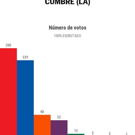
CUMBRE (LA)
Número de votos
100
%
ESCRUTADO
265
229
68
52
12
5
3
1