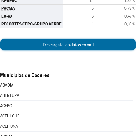
IU-UPeC
12
1,88 %
PACMA
5
0,78 %
EU-eX
3
0,47 %
RECORTES CERO-GRUPO VERDE
1
0,16 %
Descárgate los datos en xml
Municipios de Cáceres
ABADÍA
ABERTURA
ACEBO
ACEHÚCHE
ACEITUNA