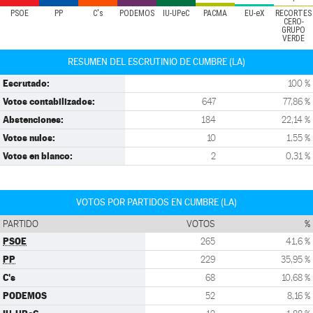
PSOE
PP
C's
PODEMOS
IU-UPeC
PACMA
EU-eX
RECORTES
CERO-
GRUPO
VERDE
RESUMEN DEL ESCRUTINIO DE CUMBRE (LA)
Escrutado:
100 %
Votos contabilizados:
647
77,86 %
Abstenciones:
184
22,14 %
Votos nulos:
10
1,55 %
Votos en blanco:
2
0,31 %
VOTOS POR PARTIDOS EN CUMBRE (LA)
PARTIDO
VOTOS
%
PSOE
265
41,6 %
PP
229
35,95 %
C's
68
10,68 %
PODEMOS
52
8,16 %