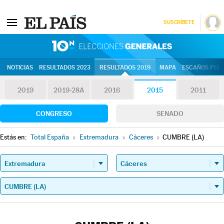
SUSCRÍBETE
10N | Eleccion
NOTICIAS
RESULTADOS 2023
RESULTADOS 2019
MAPA
ESCAÑOS POR 
2019
2019-28A
2016
2015
2011
CONGRESO
SENADO
Estás en:
Total España
»
Extremadura
»
Cáceres
»
CUMBRE (LA)