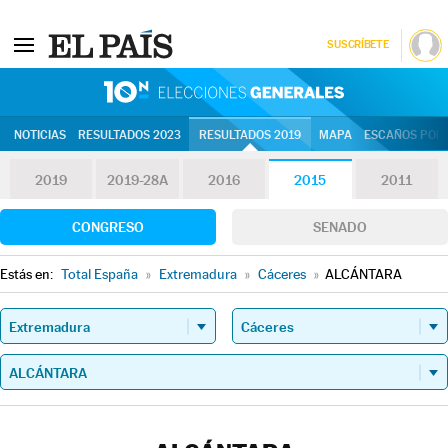
SUSCRÍBETE
10N | Eleccion
NOTICIAS
RESULTADOS 2023
RESULTADOS 2019
MAPA
ESCAÑOS POR 
2019
2019-28A
2016
2015
2011
CONGRESO
SENADO
Estás en:
Total España
»
Extremadura
»
Cáceres
»
ALCÁNTARA