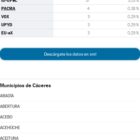
IU-UPeC
37
3,53 %
PACMA
4
0,38 %
VOX
3
0,29 %
UPYD
3
0,29 %
EU-eX
3
0,29 %
Descárgate los datos en xml
Municipios de Cáceres
ABADÍA
ABERTURA
ACEBO
ACEHÚCHE
ACEITUNA