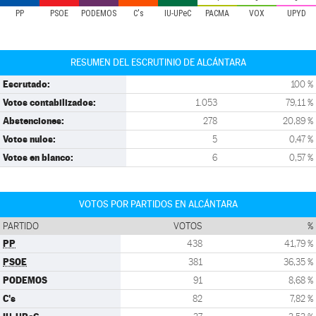
PP
PSOE
PODEMOS
C's
IU-UPeC
PACMA
VOX
UPYD
RESUMEN DEL ESCRUTINIO DE ALCÁNTARA
Escrutado:
100 %
Votos contabilizados:
1.053
79,11 %
Abstenciones:
278
20,89 %
Votos nulos:
5
0,47 %
Votos en blanco:
6
0,57 %
VOTOS POR PARTIDOS EN ALCÁNTARA
PARTIDO
VOTOS
%
PP
438
41,79 %
PSOE
381
36,35 %
PODEMOS
91
8,68 %
C's
82
7,82 %