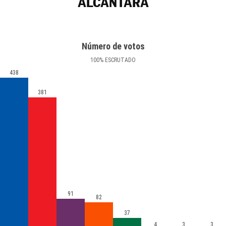
ALCÁNTARA
Número de votos
100
%
ESCRUTADO
438
381
91
82
37
4
3
3