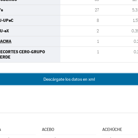
's
27
5,3
U-UPeC
8
1,5
U-eX
2
0,3
PACMA
1
0,
RECORTES CERO-GRUPO
1
0,
VERDE
Descárgate los datos en xml
A
ACEBO
ACEHÚCHE