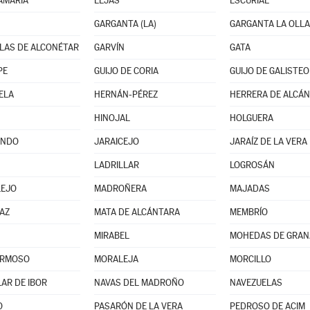
AMARÍA
ELJAS
ESCURIAL
GARGANTA (LA)
GARGANTA LA OLLA
LAS DE ALCONÉTAR
GARVÍN
GATA
PE
GUIJO DE CORIA
GUIJO DE GALISTEO
ELA
HERNÁN-PÉREZ
HERRERA DE ALCÁ
HINOJAL
HOLGUERA
ANDO
JARAICEJO
JARAÍZ DE LA VERA
LADRILLAR
LOGROSÁN
LEJO
MADROÑERA
MAJADAS
AZ
MATA DE ALCÁNTARA
MEMBRÍO
MIRABEL
MOHEDAS DE GRAN
RMOSO
MORALEJA
MORCILLO
LAR DE IBOR
NAVAS DEL MADROÑO
NAVEZUELAS
O
PASARÓN DE LA VERA
PEDROSO DE ACIM