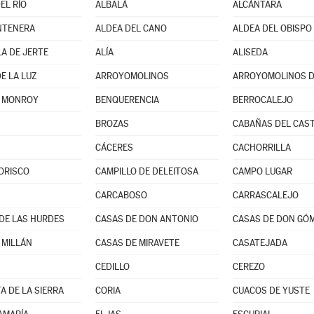
EL RÍO
ALBALÁ
ALCÁNTARA
NTENERA
ALDEA DEL CANO
ALDEA DEL OBISPO 
A DE JERTE
ALÍA
ALISEDA
E LA LUZ
ARROYOMOLINOS
ARROYOMOLINOS D
E MONROY
BENQUERENCIA
BERROCALEJO
BROZAS
CABAÑAS DEL CAST
CÁCERES
CACHORRILLA
ORISCO
CAMPILLO DE DELEITOSA
CAMPO LUGAR
CARCABOSO
CARRASCALEJO
DE LAS HURDES
CASAS DE DON ANTONIO
CASAS DE DON GÓ
 MILLÁN
CASAS DE MIRAVETE
CASATEJADA
CEDILLO
CEREZO
A DE LA SIERRA
CORIA
CUACOS DE YUSTE