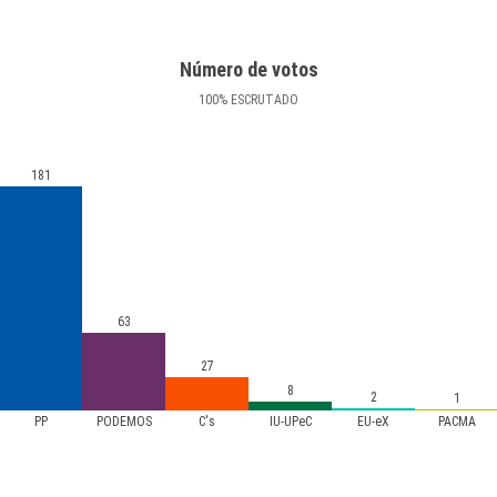
Número de votos
100
%
ESCRUTADO
181
63
27
8
2
1
PP
PODEMOS
C's
IU-UPeC
EU-eX
PACMA