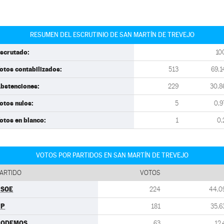
RESUMEN DEL ESCRUTINIO DE SAN MARTÍN DE TREVEJO
scrutado:
10
otos contabilizados:
513
69,1
bstenciones:
229
30,8
otos nulos:
5
0,9
otos en blanco:
1
0,
VOTOS POR PARTIDOS EN SAN MARTÍN DE TREVEJO
ARTIDO
VOTOS
PSOE
224
44,0
PP
181
35,6
PODEMOS
63
12,