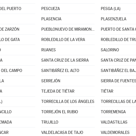
DEL PUERTO
PESCUEZA
PESGA (LA)
PLASENCIA
PLASENZUELA
DE ZARZÓN
PUEBLONUEVO DE MIRAMONTES
PUERTO DE SANTA 
LO DE GATA
ROBLEDILLO DE LA VERA
ROBLEDILLO DE TR
O
RUANES
SALORINO
NA
SANTA CRUZ DE LA SIERRA
SANTA CRUZ DE PA
 DEL CAMPO
SANTIBÁÑEZ EL ALTO
SANTIBÁÑEZ EL BA
LA
SERREJÓN
SIERRA DE FUENTE
A
TEJEDA DE TIÉTAR
TIÉTAR
L)
TORRECILLA DE LOS ÁNGELES
TORRECILLAS DE LA
NCILLO
TORREJÓN EL RUBIO
TORREMENGA
EMADA
TRUJILLO
VALDASTILLAS
NCAR
VALDELACASA DE TAJO
VALDEMORALES