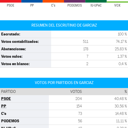
PSOE
PP
C's
PODEMOS
IU-UPeC
VOX
RESUMEN DEL ESCRUTINIO DE GARCIAZ
Escrutado:
100 %
Votos contabilizados:
511
74,17 %
Abstenciones:
178
25,83 %
Votos nulos:
7
1,37 %
Votos en blanco:
2
0,4 %
VOTOS POR PARTIDOS EN GARCIAZ
PARTIDO
VOTOS
%
PSOE
204
40,48 %
PP
154
30,56 %
C's
73
14,48 %
PODEMOS
56
11,11 %