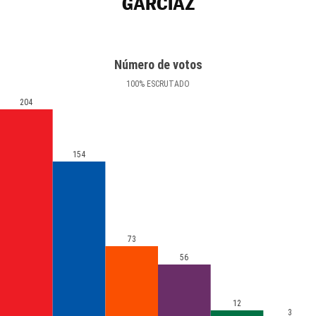
GARCIAZ
Número de votos
100
%
ESCRUTADO
204
154
73
56
12
3