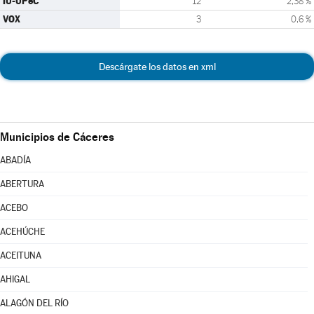
IU-UPeC
12
2,38 %
VOX
3
0,6 %
Descárgate los datos en xml
Municipios de Cáceres
ABADÍA
ABERTURA
ACEBO
ACEHÚCHE
ACEITUNA
AHIGAL
ALAGÓN DEL RÍO