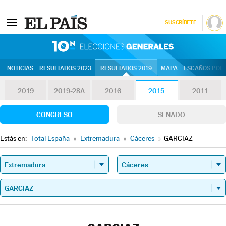
SUSCRÍBETE
10N | Eleccion
NOTICIAS
RESULTADOS 2023
RESULTADOS 2019
MAPA
ESCAÑOS POR 
2019
2019-28A
2016
2015
2011
CONGRESO
SENADO
Estás en:
Total España
»
Extremadura
»
Cáceres
»
GARCIAZ