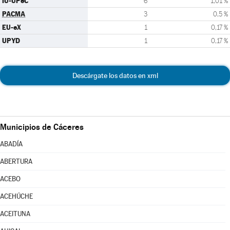
IU-UPeC
6
1,01 %
PACMA
3
0,5 %
EU-eX
1
0,17 %
UPYD
1
0,17 %
Descárgate los datos en xml
Municipios de Cáceres
ABADÍA
ABERTURA
ACEBO
ACEHÚCHE
ACEITUNA