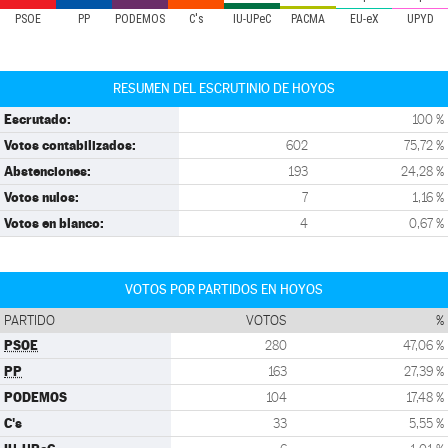
PSOE
PP
PODEMOS
C's
IU-UPeC
PACMA
EU-eX
UPYD
RESUMEN DEL ESCRUTINIO DE HOYOS
Escrutado:
100 %
Votos contabilizados:
602
75,72 %
Abstenciones:
193
24,28 %
Votos nulos:
7
1,16 %
Votos en blanco:
4
0,67 %
VOTOS POR PARTIDOS EN HOYOS
PARTIDO
VOTOS
%
PSOE
280
47,06 %
PP
163
27,39 %
PODEMOS
104
17,48 %
C's
33
5,55 %