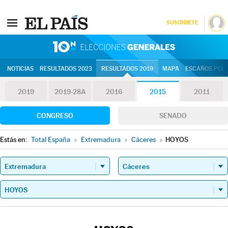
SUSCRÍBETE
10N | Eleccion
NOTICIAS
RESULTADOS 2023
RESULTADOS 2019
MAPA
ESCAÑOS POR 
2019
2019-28A
2016
2015
2011
CONGRESO
SENADO
Estás en:
Total España
»
Extremadura
»
Cáceres
»
HOYOS