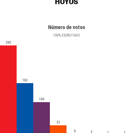
HOYOS
Número de votos
100
%
ESCRUTADO
280
163
104
33
6
3
1
1