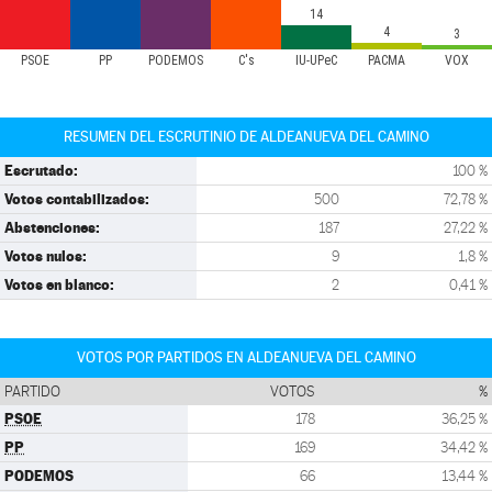
14
4
3
PSOE
PP
PODEMOS
C's
IU-UPeC
PACMA
VOX
RESUMEN DEL ESCRUTINIO DE ALDEANUEVA DEL CAMINO
Escrutado:
100 %
Votos contabilizados:
500
72,78 %
Abstenciones:
187
27,22 %
Votos nulos:
9
1,8 %
Votos en blanco:
2
0,41 %
VOTOS POR PARTIDOS EN ALDEANUEVA DEL CAMINO
PARTIDO
VOTOS
%
PSOE
178
36,25 %
PP
169
34,42 %
PODEMOS
66
13,44 %