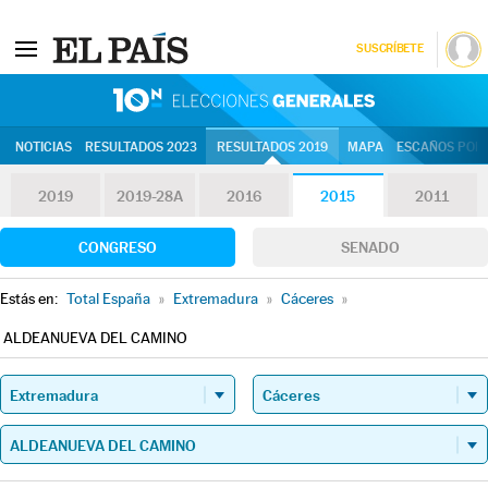
SUSCRÍBETE
10N | Eleccion
NOTICIAS
RESULTADOS 2023
RESULTADOS 2019
MAPA
ESCAÑOS POR 
2019
2019-28A
2016
2015
2011
CONGRESO
SENADO
Estás en:
Total España
»
Extremadura
»
Cáceres
»
ALDEANUEVA DEL CAMINO