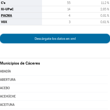
C's
55
11,2 %
IU-UPeC
14
2,85 %
PACMA
4
0,81 %
VOX
3
0,61 %
Descárgate los datos en xml
Municipios de Cáceres
ABADÍA
ABERTURA
ACEBO
ACEHÚCHE
ACEITUNA