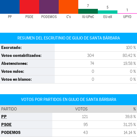
7
5
1
PP
PSOE
PODEMOS
C's
IU-UPeC
EU-eX
UPYD
RESUMEN DEL ESCRUTINIO DE GUIJO DE SANTA BÁRBARA
Escrutado:
100 %
Votos contabilizados:
304
80,42 %
Abstenciones:
74
19,58 %
Votos nulos:
0
0 %
Votos en blanco:
0
0 %
VOTOS POR PARTIDOS EN GUIJO DE SANTA BÁRBARA
PARTIDO
VOTOS
%
PP
121
39,8 %
PSOE
95
31,25 %
PODEMOS
43
14,14 %