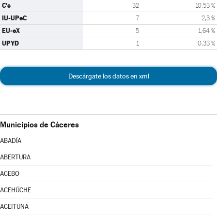
C's
32
10,53 %
IU-UPeC
7
2,3 %
EU-eX
5
1,64 %
UPYD
1
0,33 %
Descárgate los datos en xml
Municipios de Cáceres
ABADÍA
ABERTURA
ACEBO
ACEHÚCHE
ACEITUNA