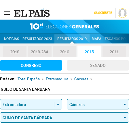
SUSCRÍBETE
10N | Eleccion
NOTICIAS
RESULTADOS 2023
RESULTADOS 2019
MAPA
ESCAÑOS POR 
2019
2019-28A
2016
2015
2011
CONGRESO
SENADO
Estás en:
Total España
»
Extremadura
»
Cáceres
»
GUIJO DE SANTA BÁRBARA