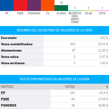
12
1
1
1
PP
PSOE
PODEMOS
C's
IU-UPeC
RECORTES
EU-eX
UPYD
CERO-
GRUPO
VERDE
RESUMEN DEL ESCRUTINIO DE VALVERDE DE LA VERA
Escrutado:
100 %
Votos contabilizados:
345
78,05 %
Abstenciones:
97
21,95 %
Votos nulos:
3
0,87 %
Votos en blanco:
5
1,46 %
VOTOS POR PARTIDOS EN VALVERDE DE LA VERA
PARTIDO
VOTOS
%
PP
145
42,4 %
PSOE
94
27,49 %
PODEMOS
58
16,96 %