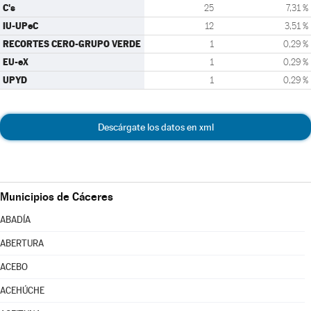
C's
25
7,31 %
IU-UPeC
12
3,51 %
RECORTES CERO-GRUPO VERDE
1
0,29 %
EU-eX
1
0,29 %
UPYD
1
0,29 %
Descárgate los datos en xml
Municipios de Cáceres
ABADÍA
ABERTURA
ACEBO
ACEHÚCHE