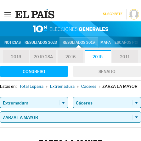
SUSCRÍBETE
10N | Eleccion
NOTICIAS
RESULTADOS 2023
RESULTADOS 2019
MAPA
ESCAÑOS POR 
2019
2019-28A
2016
2015
2011
CONGRESO
SENADO
Estás en:
Total España
»
Extremadura
»
Cáceres
»
ZARZA LA MAYOR