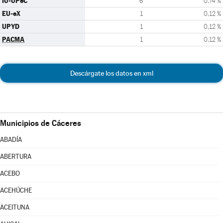
IU-UPeC
6
0,74 %
EU-eX
1
0,12 %
UPYD
1
0,12 %
PACMA
1
0,12 %
Descárgate los datos en xml
Municipios de Cáceres
ABADÍA
ABERTURA
ACEBO
ACEHÚCHE
ACEITUNA