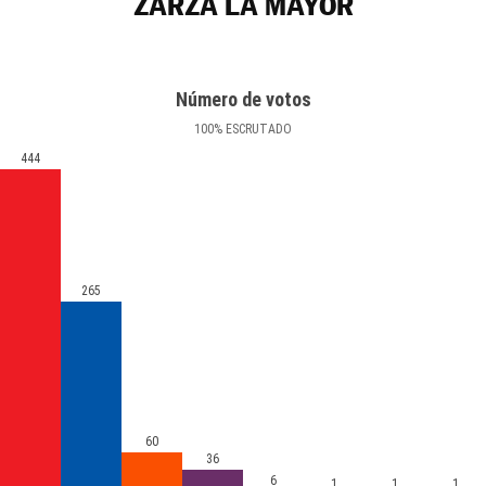
ZARZA LA MAYOR
Número de votos
100
%
ESCRUTADO
444
265
60
36
6
1
1
1