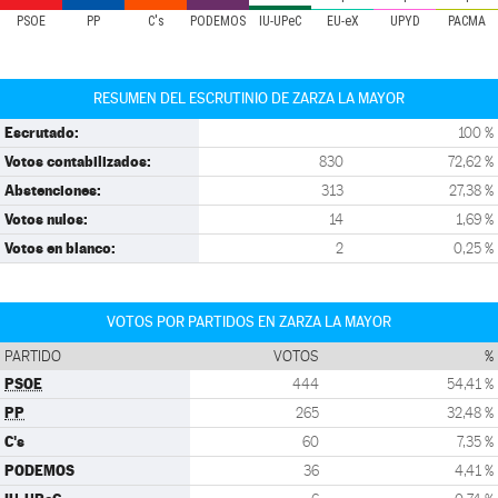
PSOE
PP
C's
PODEMOS
IU-UPeC
EU-eX
UPYD
PACMA
RESUMEN DEL ESCRUTINIO DE ZARZA LA MAYOR
Escrutado:
100 %
Votos contabilizados:
830
72,62 %
Abstenciones:
313
27,38 %
Votos nulos:
14
1,69 %
Votos en blanco:
2
0,25 %
VOTOS POR PARTIDOS EN ZARZA LA MAYOR
PARTIDO
VOTOS
%
PSOE
444
54,41 %
PP
265
32,48 %
C's
60
7,35 %
PODEMOS
36
4,41 %