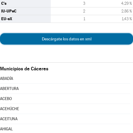
C's
3
4,29 %
IU-UPeC
2
2,86 %
EU-eX
1
1,43 %
Descárgate los datos en xml
Municipios de Cáceres
ABADÍA
ABERTURA
ACEBO
ACEHÚCHE
ACEITUNA
AHIGAL