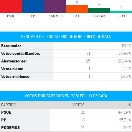
3
2
1
PSOE
PP
PODEMOS
C's
IU-UPeC
EU-eX
RESUMEN DEL ESCRUTINIO DE ROBLEDILLO DE GATA
Escrutado:
100 %
Votos contabilizados:
71
73,96 %
Abstenciones:
25
26,04 %
Votos nulos:
1
1,41 %
Votos en blanco:
1
1,43 %
VOTOS POR PARTIDOS EN ROBLEDILLO DE GATA
PARTIDO
VOTOS
%
PSOE
31
44,29 %
PP
18
25,71 %
PODEMOS
14
20 %