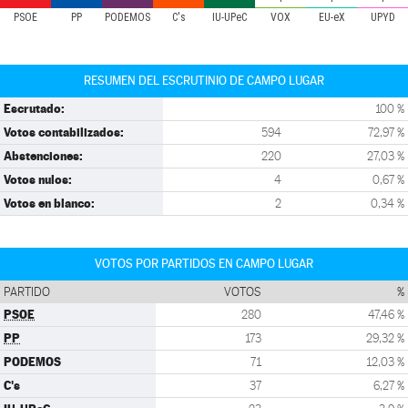
PSOE
PP
PODEMOS
C's
IU-UPeC
VOX
EU-eX
UPYD
RESUMEN DEL ESCRUTINIO DE CAMPO LUGAR
Escrutado:
100 %
Votos contabilizados:
594
72,97 %
Abstenciones:
220
27,03 %
Votos nulos:
4
0,67 %
Votos en blanco:
2
0,34 %
VOTOS POR PARTIDOS EN CAMPO LUGAR
PARTIDO
VOTOS
%
PSOE
280
47,46 %
PP
173
29,32 %
PODEMOS
71
12,03 %
C's
37
6,27 %