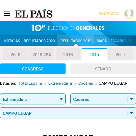
SUSCRÍBETE
10N | Eleccion
NOTICIAS
RESULTADOS 2023
RESULTADOS 2019
MAPA
ESCAÑOS POR 
2019
2019-28A
2016
2015
2011
CONGRESO
SENADO
Estás en:
Total España
»
Extremadura
»
Cáceres
»
CAMPO LUGAR