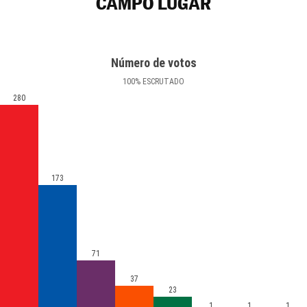
CAMPO LUGAR
Número de votos
100
%
ESCRUTADO
280
173
71
37
23
1
1
1