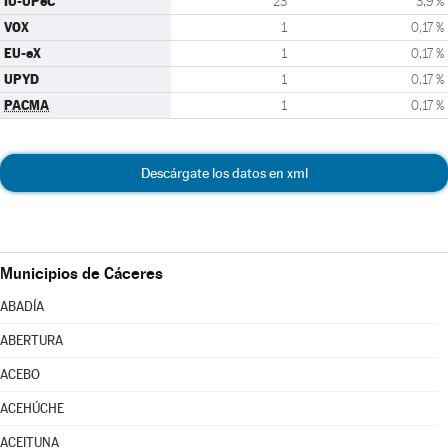
IU-UPeC
23
3,9 %
VOX
1
0,17 %
EU-eX
1
0,17 %
UPYD
1
0,17 %
PACMA
1
0,17 %
Descárgate los datos en xml
Municipios de Cáceres
ABADÍA
ABERTURA
ACEBO
ACEHÚCHE
ACEITUNA