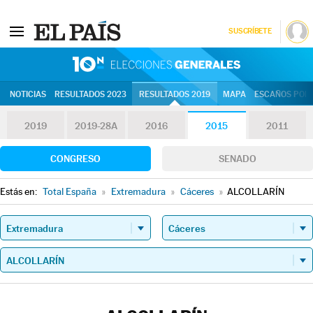
SUSCRÍBETE
10N | Eleccion
NOTICIAS
RESULTADOS 2023
RESULTADOS 2019
MAPA
ESCAÑOS POR 
2019
2019-28A
2016
2015
2011
CONGRESO
SENADO
Estás en:
Total España
»
Extremadura
»
Cáceres
»
ALCOLLARÍN