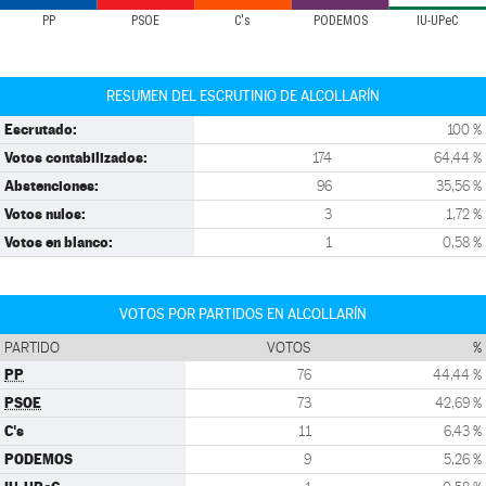
PP
PSOE
C's
PODEMOS
IU-UPeC
RESUMEN DEL ESCRUTINIO DE ALCOLLARÍN
Escrutado:
100 %
Votos contabilizados:
174
64,44 %
Abstenciones:
96
35,56 %
Votos nulos:
3
1,72 %
Votos en blanco:
1
0,58 %
VOTOS POR PARTIDOS EN ALCOLLARÍN
PARTIDO
VOTOS
%
PP
76
44,44 %
PSOE
73
42,69 %
C's
11
6,43 %
PODEMOS
9
5,26 %