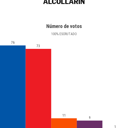
ALCOLLARÍN
Número de votos
100
%
ESCRUTADO
76
73
11
9
1