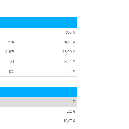
100 %
6.524
74,91 %
2.185
25,09 %
231
3,54 %
133
2,11 %
%
17,1 %
16,67 %