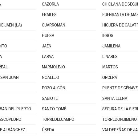
A
CAZORLA
CHICLANA DE SEGU
FRAILES
FUENSANTA DE MA
E JAÉN (LA)
GUARROMÁN
HIGUERA DE CALAT
HUESA
IBROS
INTO
JAÉN
JAMILENA
A
LARVA
LINARES
REAL
MARMOLEJO
MARTOS
 SAN JUAN
NOALEJO
ORCERA
POZO ALCÓN
PUENTE DE GÉNAVE
SABIOTE
SANTA ELENA
BAN DEL PUERTO
SANTO TOMÉ
SEGURA DE LA SIER
ASCOPEDRO
TORREDELCAMPO
TORREDONJIMENO
E ALBÁNCHEZ
ÚBEDA
VALDEPEÑAS DE J