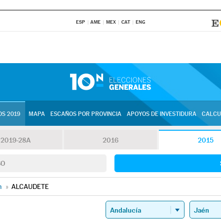
ESP
AME
MEX
CAT
ENG
S 2019
MAPA
ESCAÑOS POR PROVINCIA
APOYOS DE INVESTIDURA
CALCU
2019-28A
2016
2015
SO
n
»
ALCAUDETE