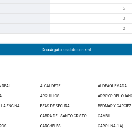
5
3
2
Descárgate los datos en xml
A REAL
ALCAUDETE
ALDEAQUEMADA
A
ARQUILLOS
ARROYO DEL OJAN
 LA ENCINA
BEAS DE SEGURA
BEDMAR Y GARCÍEZ
CABRA DEL SANTO CRISTO
CAMBIL
ROS
CÁRCHELES
CAROLINA (LA)