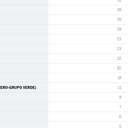
52
39
35
29
23
23
22
20
19
 CERO-GRUPO VERDE)
11
9
7
6
5