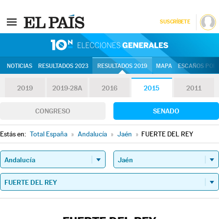
SUSCRÍBETE
10N | Eleccion
NOTICIAS
RESULTADOS 2023
RESULTADOS 2019
MAPA
ESCAÑOS POR 
2019
2019-28A
2016
2015
2011
CONGRESO
SENADO
Estás en:
Total España
»
Andalucía
»
Jaén
»
FUERTE DEL REY