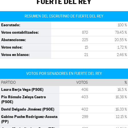
FUERTE DEL REY
RESUMEN DEL ESCRUTINIO DE FUERTE DEL REY
Escrutado:
100 %
Votos contabilizados:
870
79,45 %
Abstenciones:
225
20,55 %
Votos nulos:
15
1,72 %
Votos en blanco:
21
2,46 %
VOTOS POR SENADORES EN FUERTE DEL REY
PARTIDO
VOTOS
%
Laura Berja Vega (PSOE)
406
16,5 %
Pío Rómulo Zelaya Castro
403
16,38 %
(PSOE)
David Delgado Jiménez (PSOE)
402
16,33 %
Gabino Puche Rodríguez-Acosta
299
12,15 %
(PP)