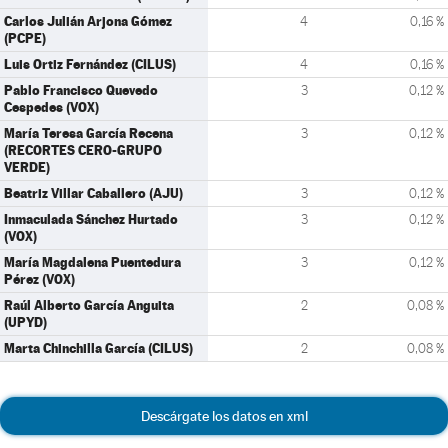
Carlos Julián Arjona Gómez
4
0,16 %
(PCPE)
Luis Ortiz Fernández (CILUS)
4
0,16 %
Pablo Francisco Quevedo
3
0,12 %
Cespedes (VOX)
María Teresa García Recena
3
0,12 %
(RECORTES CERO-GRUPO
VERDE)
Beatriz Villar Caballero (AJU)
3
0,12 %
Inmaculada Sánchez Hurtado
3
0,12 %
(VOX)
María Magdalena Puentedura
3
0,12 %
Pérez (VOX)
Raúl Alberto García Anguita
2
0,08 %
(UPYD)
Marta Chinchilla García (CILUS)
2
0,08 %
Descárgate los datos en xml