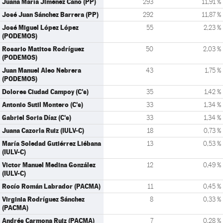
Juana María Jiménez Cano (PP)
293
11,91 %
José Juan Sánchez Barrera (PP)
292
11,87 %
José Miguel López López
55
2,23 %
(PODEMOS)
Rosario Matitos Rodríguez
50
2,03 %
(PODEMOS)
Juan Manuel Aleo Nebrera
43
1,75 %
(PODEMOS)
Dolores Ciudad Campoy (C's)
35
1,42 %
Antonio Sutil Montero (C's)
33
1,34 %
Gabriel Soria Díaz (C's)
33
1,34 %
Juana Cazorla Ruiz (IULV-C)
18
0,73 %
María Soledad Gutiérrez Liébana
13
0,53 %
(IULV-C)
Victor Manuel Medina González
12
0,49 %
(IULV-C)
Rocío Román Labrador (PACMA)
11
0,45 %
Virginia Rodríguez Sánchez
8
0,33 %
(PACMA)
Andrés Carmona Ruiz (PACMA)
7
0,28 %