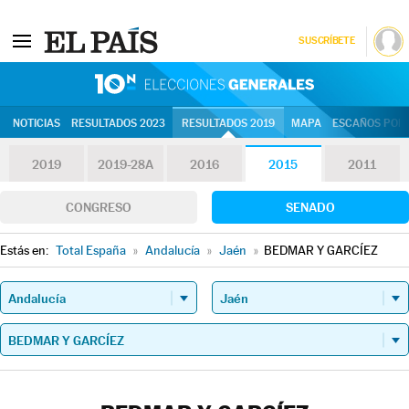
SUSCRÍBETE
10N | Eleccion
NOTICIAS
RESULTADOS 2023
RESULTADOS 2019
MAPA
ESCAÑOS POR 
2019
2019-28A
2016
2015
2011
CONGRESO
SENADO
Estás en:
Total España
»
Andalucía
»
Jaén
»
BEDMAR Y GARCÍEZ