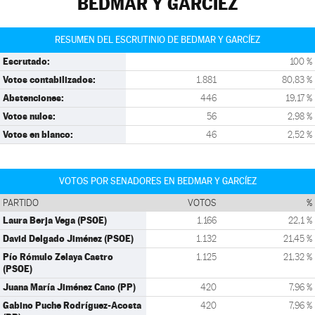
BEDMAR Y GARCÍEZ
RESUMEN DEL ESCRUTINIO DE BEDMAR Y GARCÍEZ
Escrutado:
100 %
Votos contabilizados:
1.881
80,83 %
Abstenciones:
446
19,17 %
Votos nulos:
56
2,98 %
Votos en blanco:
46
2,52 %
VOTOS POR SENADORES EN BEDMAR Y GARCÍEZ
PARTIDO
VOTOS
%
Laura Berja Vega (PSOE)
1.166
22,1 %
David Delgado Jiménez (PSOE)
1.132
21,45 %
Pío Rómulo Zelaya Castro
1.125
21,32 %
(PSOE)
Juana María Jiménez Cano (PP)
420
7,96 %
Gabino Puche Rodríguez-Acosta
420
7,96 %