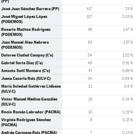
(PP)
José Juan Sánchez Barrera (PP)
417
7,9 %
José Miguel López López
107
2,03 %
(PODEMOS)
Rosario Matitos Rodríguez
88
1,67 %
(PODEMOS)
Juan Manuel Aleo Nebrera
83
1,57 %
(PODEMOS)
Dolores Ciudad Campoy (C's)
54
1,02 %
Gabriel Soria Díaz (C's)
48
0,91 %
Antonio Sutil Montero (C's)
47
0,89 %
Juana Cazorla Ruiz (IULV-C)
34
0,64 %
María Soledad Gutiérrez Liébana
21
0,4 %
(IULV-C)
Victor Manuel Medina González
18
0,34 %
(IULV-C)
Rocío Román Labrador (PACMA)
10
0,19 %
Virginia Rodríguez Sánchez
8
0,15 %
(PACMA)
Andrés Carmona Ruiz (PACMA)
7
0,13 %