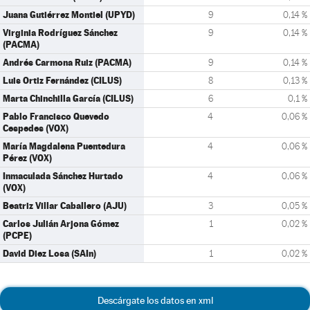
Juana Gutiérrez Montiel (UPYD)
9
0,14 %
Virginia Rodríguez Sánchez
9
0,14 %
(PACMA)
Andrés Carmona Ruiz (PACMA)
9
0,14 %
Luis Ortiz Fernández (CILUS)
8
0,13 %
Marta Chinchilla García (CILUS)
6
0,1 %
Pablo Francisco Quevedo
4
0,06 %
Cespedes (VOX)
María Magdalena Puentedura
4
0,06 %
Pérez (VOX)
Inmaculada Sánchez Hurtado
4
0,06 %
(VOX)
Beatriz Villar Caballero (AJU)
3
0,05 %
Carlos Julián Arjona Gómez
1
0,02 %
(PCPE)
David Diez Losa (SAIn)
1
0,02 %
Descárgate los datos en xml