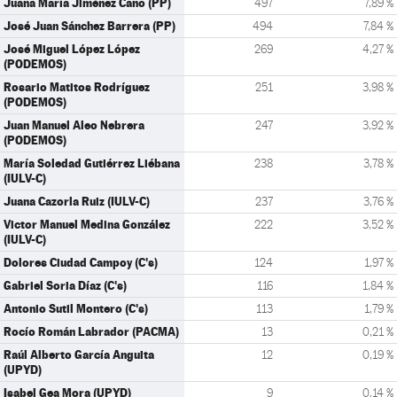
Juana María Jiménez Cano (PP)
497
7,89 %
José Juan Sánchez Barrera (PP)
494
7,84 %
José Miguel López López
269
4,27 %
(PODEMOS)
Rosario Matitos Rodríguez
251
3,98 %
(PODEMOS)
Juan Manuel Aleo Nebrera
247
3,92 %
(PODEMOS)
María Soledad Gutiérrez Liébana
238
3,78 %
(IULV-C)
Juana Cazorla Ruiz (IULV-C)
237
3,76 %
Victor Manuel Medina González
222
3,52 %
(IULV-C)
Dolores Ciudad Campoy (C's)
124
1,97 %
Gabriel Soria Díaz (C's)
116
1,84 %
Antonio Sutil Montero (C's)
113
1,79 %
Rocío Román Labrador (PACMA)
13
0,21 %
Raúl Alberto García Anguita
12
0,19 %
(UPYD)
Isabel Gea Mora (UPYD)
9
0,14 %