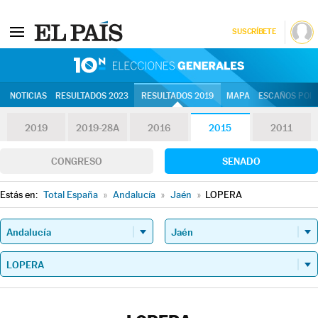
SUSCRÍBETE
10N | Eleccion
NOTICIAS
RESULTADOS 2023
RESULTADOS 2019
MAPA
ESCAÑOS POR 
2019
2019-28A
2016
2015
2011
CONGRESO
SENADO
Estás en:
Total España
»
Andalucía
»
Jaén
»
LOPERA