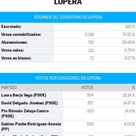
LOPERA
RESUMEN DEL ESCRUTINIO DE LOPERA
Escrutado:
100 %
Votos contabilizados:
2.316
74,52 %
Abstenciones:
792
25,48 %
Votos nulos:
111
4,79 %
Votos en blanco:
72
3,27 %
VOTOS POR SENADORES EN LOPERA
PARTIDO
VOTOS
%
Laura Berja Vega (PSOE)
954
15,14 %
David Delgado Jiménez (PSOE)
937
14,87 %
Pío Rómulo Zelaya Castro
933
14,8 %
(PSOE)
Gabino Puche Rodríguez-Acosta
506
8,03 %
(PP)