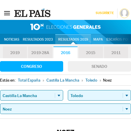
SUSCRÍBETE
10N | Eleccion
NOTICIAS
RESULTADOS 2023
RESULTADOS 2019
MAPA
ESCAÑOS POR 
2019
2019-28A
2016
2015
2011
CONGRESO
SENADO
Estás en:
Total España
»
Castilla La Mancha
»
Toledo
»
Noez