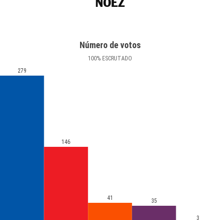
NOEZ
Número de votos
100
%
ESCRUTADO
279
146
41
35
3