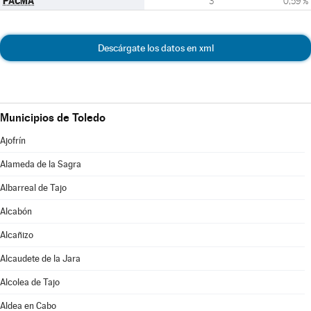
PACMA
3
0,59 %
Descárgate los datos en xml
Municipios de Toledo
Ajofrín
Alameda de la Sagra
Albarreal de Tajo
Alcabón
Alcañizo
Alcaudete de la Jara
Alcolea de Tajo
Aldea en Cabo