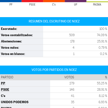
PP
PSOE
C's
UP
PACMA
RESUMEN DEL ESCRUTINIO DE NOEZ
Escrutado:
100 %
Votos contabilizados:
509
74,09 %
Abstenciones:
178
25,91 %
Votos nulos:
4
0,79 %
Votos en blanco:
1
0,2 %
VOTOS POR PARTIDOS EN NOEZ
PARTIDO
VOTOS
%
PP
279
55,25 %
PSOE
146
28,91 %
C's
41
8,12 %
UNIDOS PODEMOS
35
6,93 %