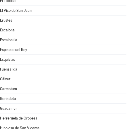
El Toboso
El Viso de San Juan
Erustes
Escalona
Escalonilla
Espinoso del Rey
Esquivias
Fuensalida
Gálvez
Garciotum
Gerindote
Guadamur
Herreruela de Oropesa
Hinojosa de San Vicente