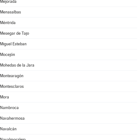
Mejorada
Menasalbas
Méntrida
Mesegar de Tajo
Miguel Esteban
Mocejón
Mohedas de la Jara
Montearagón
Montesclaros
Mora
Nambroca
Navahermosa
Navalcán
Navalmoralejo