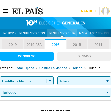
SUSCRÍBETE
10N | Eleccion
NOTICIAS
RESULTADOS 2023
RESULTADOS 2019
MAPA
ESCAÑOS POR 
2019
2019-28A
2016
2015
2011
CONGRESO
SENADO
Estás en:
Total España
»
Castilla La Mancha
»
Toledo
»
Turleque