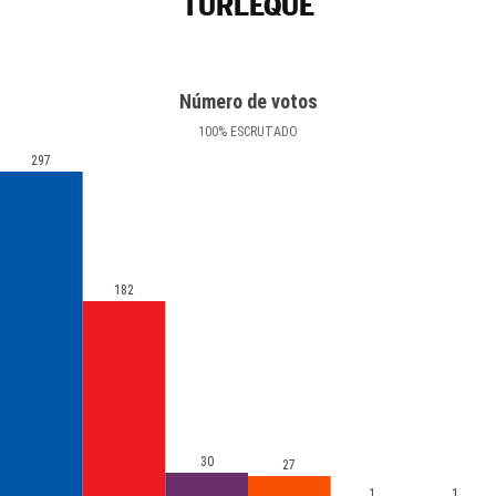
TURLEQUE
Número de votos
100
%
ESCRUTADO
297
182
30
27
1
1