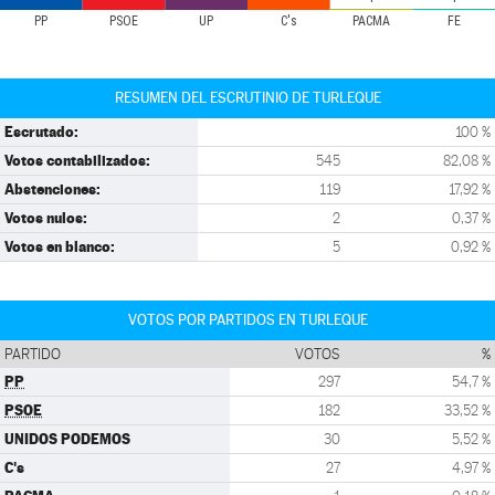
PP
PSOE
UP
C's
PACMA
FE
RESUMEN DEL ESCRUTINIO DE TURLEQUE
Escrutado:
100 %
Votos contabilizados:
545
82,08 %
Abstenciones:
119
17,92 %
Votos nulos:
2
0,37 %
Votos en blanco:
5
0,92 %
VOTOS POR PARTIDOS EN TURLEQUE
PARTIDO
VOTOS
%
PP
297
54,7 %
PSOE
182
33,52 %
UNIDOS PODEMOS
30
5,52 %
C's
27
4,97 %