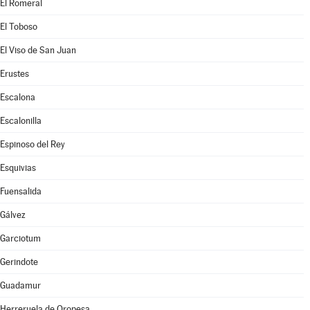
El Romeral
El Toboso
El Viso de San Juan
Erustes
Escalona
Escalonilla
Espinoso del Rey
Esquivias
Fuensalida
Gálvez
Garciotum
Gerindote
Guadamur
Herreruela de Oropesa