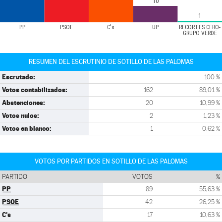
10
1
PP
PSOE
C's
UP
RECORTES CERO-
GRUPO VERDE
RESUMEN DEL ESCRUTINIO DE SOTILLO DE LAS PALOMAS
Escrutado:
100 %
Votos contabilizados:
162
89,01 %
Abstenciones:
20
10,99 %
Votos nulos:
2
1,23 %
Votos en blanco:
1
0,62 %
VOTOS POR PARTIDOS EN SOTILLO DE LAS PALOMAS
PARTIDO
VOTOS
%
PP
89
55,63 %
PSOE
42
26,25 %
C's
17
10,63 %