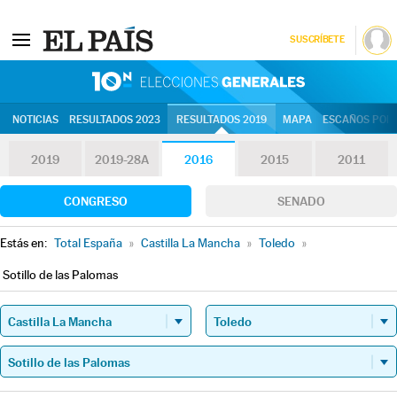
SUSCRÍBETE
10N | Eleccion
NOTICIAS
RESULTADOS 2023
RESULTADOS 2019
MAPA
ESCAÑOS POR 
2019
2019-28A
2016
2015
2011
CONGRESO
SENADO
Estás en:
Total España
»
Castilla La Mancha
»
Toledo
»
Sotillo de las Palomas