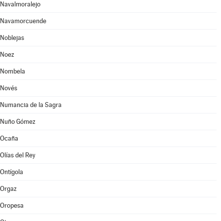
Navalmoralejo
Navamorcuende
Noblejas
Noez
Nombela
Novés
Numancia de la Sagra
Nuño Gómez
Ocaña
Olías del Rey
Ontígola
Orgaz
Oropesa