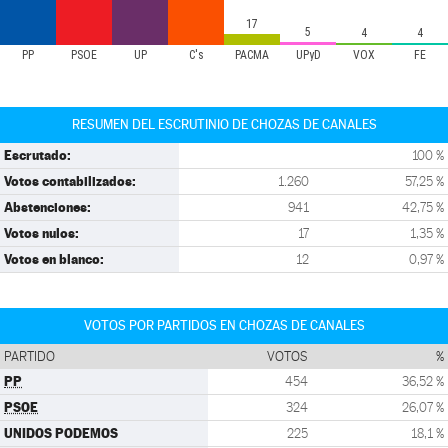
17
5
4
4
PP
PSOE
UP
C's
PACMA
UPyD
VOX
FE
RESUMEN DEL ESCRUTINIO DE CHOZAS DE CANALES
Escrutado:
100 %
Votos contabilizados:
1.260
57,25 %
Abstenciones:
941
42,75 %
Votos nulos:
17
1,35 %
Votos en blanco:
12
0,97 %
VOTOS POR PARTIDOS EN CHOZAS DE CANALES
PARTIDO
VOTOS
%
PP
454
36,52 %
PSOE
324
26,07 %
UNIDOS PODEMOS
225
18,1 %