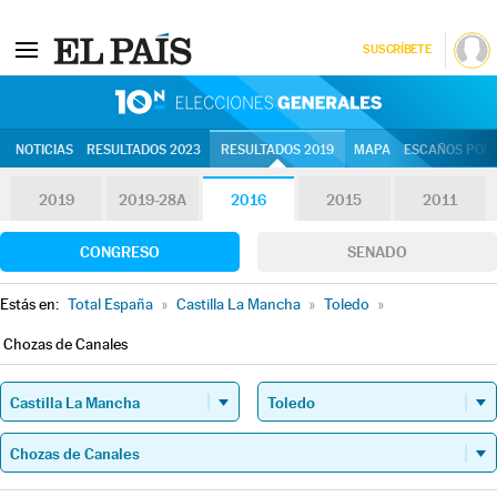
SUSCRÍBETE
10N | Eleccion
NOTICIAS
RESULTADOS 2023
RESULTADOS 2019
MAPA
ESCAÑOS POR 
2019
2019-28A
2016
2015
2011
CONGRESO
SENADO
Estás en:
Total España
»
Castilla La Mancha
»
Toledo
»
Chozas de Canales