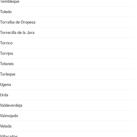
Tembleque
Toledo
Torralba de Oropesa
Torrecilla de la Jara
Torrico
Torrijos
Totanés
Turleque
Ugena
Urda
Valdeverdeja
Valmojado
Velada
Villacañas