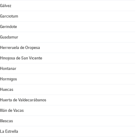
Gálvez
Garciotum
Gerindote
Guadamur
Herreruela de Oropesa
Hinojosa de San Vicente
Hontanar
Hormigos
Huecas
Huerta de Valdecarábanos
Illán de Vacas
Illescas
La Estrella