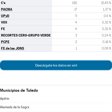
C's
192
15,45 %
PACMA
17
1,37 %
UPyD
5
0,4 %
VOX
4
0,32 %
FE
4
0,32 %
RECORTES CERO-GRUPO VERDE
3
0,24 %
PCPE
2
0,16 %
FE de las JONS
1
0,08 %
Descárgate los datos en xml
Municipios de Toledo
Ajofrín
Alameda de la Sagra