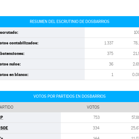
RESUMEN DEL ESCRUTINIO DE DOSBARRIOS
scrutado:
10
otos contabilizados:
1.337
78,
bstenciones:
375
21,
otos nulos:
36
2,6
otos en blanco:
1
0,0
VOTOS POR PARTIDOS EN DOSBARRIOS
ARTIDO
VOTOS
PP
753
57,8
PSOE
334
25,6
's
144
11,0