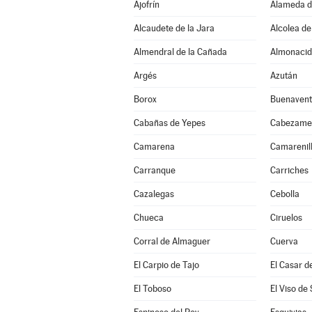
Ajofrín
Alameda d
Alcaudete de la Jara
Alcolea de
Almendral de la Cañada
Almonacid
Argés
Azután
Borox
Buenavent
Cabañas de Yepes
Cabezame
Camarena
Camarenil
Carranque
Carriches
Cazalegas
Cebolla
Chueca
Ciruelos
Corral de Almaguer
Cuerva
El Carpio de Tajo
El Casar d
El Toboso
El Viso de