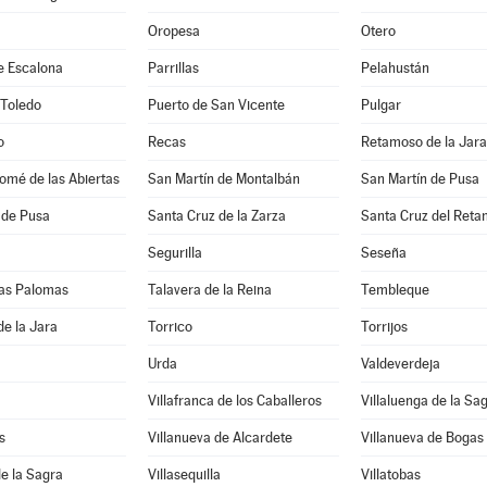
Oropesa
Otero
e Escalona
Parrillas
Pelahustán
 Toledo
Puerto de San Vicente
Pulgar
o
Recas
Retamoso de la Jara
omé de las Abiertas
San Martín de Montalbán
San Martín de Pusa
 de Pusa
Santa Cruz de la Zarza
Santa Cruz del Reta
Segurilla
Seseña
 las Palomas
Talavera de la Reina
Tembleque
de la Jara
Torrico
Torrijos
Urda
Valdeverdeja
Villafranca de los Caballeros
Villaluenga de la Sa
s
Villanueva de Alcardete
Villanueva de Bogas
de la Sagra
Villasequilla
Villatobas