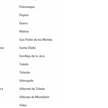
Palomeque
Pepino
Quero
Rielves
San Pablo de los Montes
mar
Santa Olalla
Sevilleja de la Jara
Toledo
Totanés
Valmojado
gra
Villamiel de Toledo
Villarejo de Montalbán
Yeles