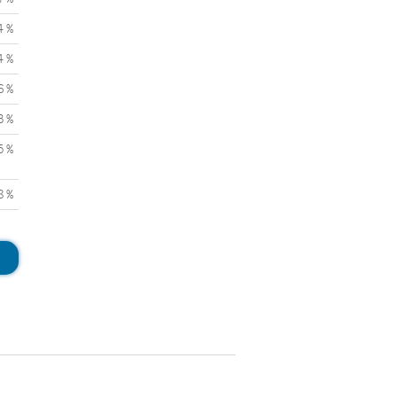
4 %
4 %
6 %
3 %
5 %
8 %