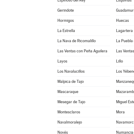
Espinoso del Rey
Esquivias
Gerindote
Guadamur
Hormigos
Huecas
La Estrella
Lagartera
La Nava de Ricomalillo
La Puebla 
Las Ventas con Peña Aguilera
Las Venta
Layos
Lillo
Los Navalucillos
Los Yében
Malpica de Tajo
Manzaneq
Mascaraque
Mazaramb
Mesegar de Tajo
Miguel Es
Montesclaros
Mora
Navalmoralejo
Navamorc
Novés
Numancia 