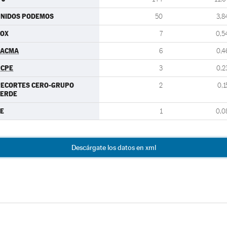
UNIDOS PODEMOS
50
3,8
VOX
7
0,5
PACMA
6
0,4
PCPE
3
0,2
RECORTES CERO-GRUPO
2
0,1
VERDE
E
1
0,0
Descárgate los datos en xml