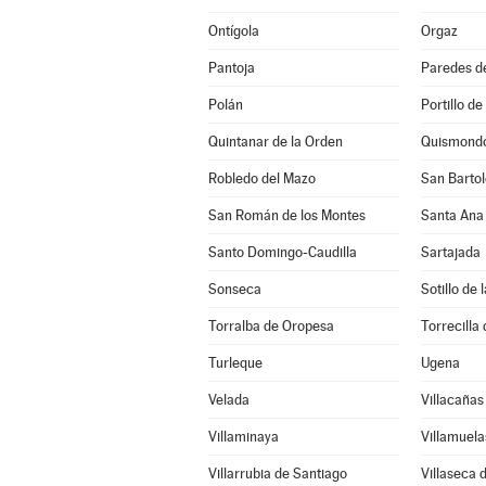
Ontígola
Orgaz
Pantoja
Paredes d
Polán
Portillo de
Quintanar de la Orden
Quismond
Robledo del Mazo
San Bartol
San Román de los Montes
Santa Ana
Santo Domingo-Caudilla
Sartajada
Sonseca
Sotillo de
Torralba de Oropesa
Torrecilla 
Turleque
Ugena
Velada
Villacañas
Villaminaya
Villamuela
Villarrubia de Santiago
Villaseca 