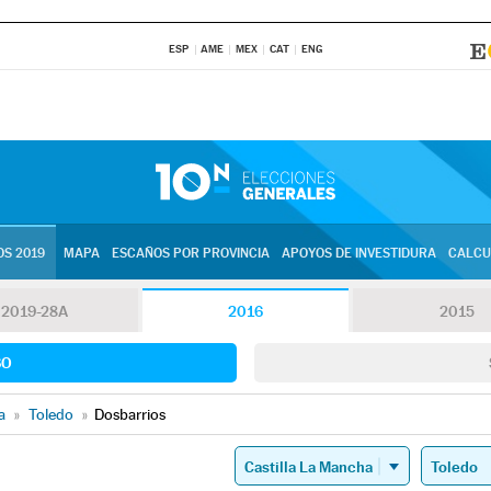
ESP
AME
MEX
CAT
ENG
S 2019
MAPA
ESCAÑOS POR PROVINCIA
APOYOS DE INVESTIDURA
CALCU
2019-28A
2016
2015
SO
a
»
Toledo
»
Dosbarrios