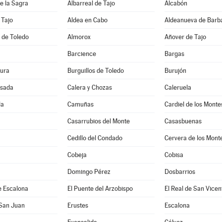
e la Sagra
Albarreal de Tajo
Alcabón
 Tajo
Aldea en Cabo
Aldeanueva de Barb
 de Toledo
Almorox
Añover de Tajo
Barcience
Bargas
ura
Burguillos de Toledo
Burujón
sada
Calera y Chozas
Caleruela
la
Camuñas
Cardiel de los Monte
Casarrubios del Monte
Casasbuenas
Cedillo del Condado
Cervera de los Mont
Cobeja
Cobisa
Domingo Pérez
Dosbarrios
e Escalona
El Puente del Arzobispo
El Real de San Vicen
 San Juan
Erustes
Escalona