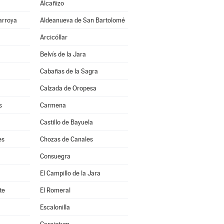
Alcañizo
arroya
Aldeanueva de San Bartolomé
Arcicóllar
Belvís de la Jara
Cabañas de la Sagra
Calzada de Oropesa
s
Carmena
Castillo de Bayuela
es
Chozas de Canales
Consuegra
El Campillo de la Jara
te
El Romeral
Escalonilla