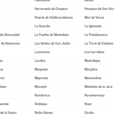
Fuensalida
Gálvez
Herreruela de Oropesa
Hinojosa de San Vic
Huerta de Valdecarábanos
Illán de Vacas
La Guardia
La Iglesuela
de Almoradiel
La Puebla de Montalbán
La Pueblanueva
s de Retamosa
Las Ventas de San Julián
La Torre de Esteba
Lominchar
Los Cerralbos
es
Lucillos
Madridejos
ue
Maqueda
Marjaliza
roz
Mejorada
Menasalbas
teban
Mocejón
Mohedas de la Jara
Nambroca
Navahermosa
uende
Noblejas
Noez
de la Sagra
Nuño Gómez
Ocaña