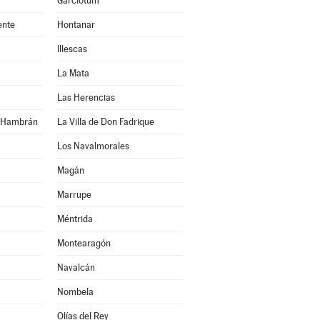
Garciotum
ente
Hontanar
Illescas
La Mata
Las Herencias
n Hambrán
La Villa de Don Fadrique
Los Navalmorales
Magán
Marrupe
Méntrida
Montearagón
Navalcán
Nombela
Olías del Rey