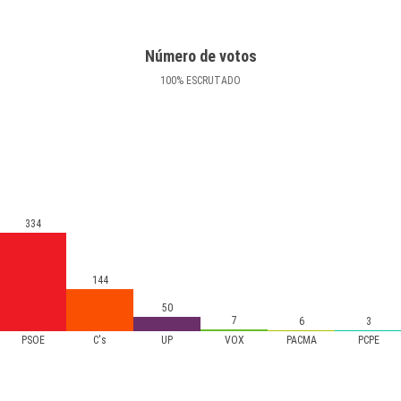
Número de votos
100
%
ESCRUTADO
334
144
50
7
6
3
PSOE
C's
UP
VOX
PACMA
PCPE