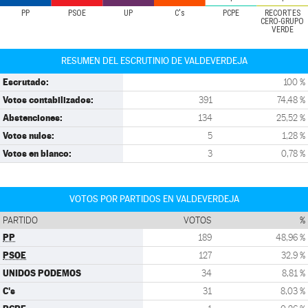
PP
PSOE
UP
C's
PCPE
RECORTES
CERO-GRUPO
VERDE
RESUMEN DEL ESCRUTINIO DE VALDEVERDEJA
Escrutado:
100 %
Votos contabilizados:
391
74,48 %
Abstenciones:
134
25,52 %
Votos nulos:
5
1,28 %
Votos en blanco:
3
0,78 %
VOTOS POR PARTIDOS EN VALDEVERDEJA
PARTIDO
VOTOS
%
PP
189
48,96 %
PSOE
127
32,9 %
UNIDOS PODEMOS
34
8,81 %
C's
31
8,03 %