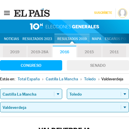
SUSCRÍBETE
10N | Eleccion
NOTICIAS
RESULTADOS 2023
RESULTADOS 2019
MAPA
ESCAÑOS POR 
2019
2019-28A
2016
2015
2011
CONGRESO
SENADO
Estás en:
Total España
»
Castilla La Mancha
»
Toledo
»
Valdeverdeja