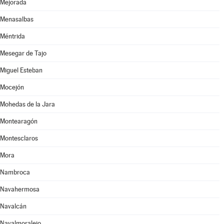
Mejorada
Menasalbas
Méntrida
Mesegar de Tajo
Miguel Esteban
Mocejón
Mohedas de la Jara
Montearagón
Montesclaros
Mora
Nambroca
Navahermosa
Navalcán
Navalmoralejo