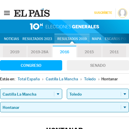
SUSCRÍBETE
10N | Eleccion
NOTICIAS
RESULTADOS 2023
RESULTADOS 2019
MAPA
ESCAÑOS POR 
2019
2019-28A
2016
2015
2011
CONGRESO
SENADO
Estás en:
Total España
»
Castilla La Mancha
»
Toledo
»
Hontanar