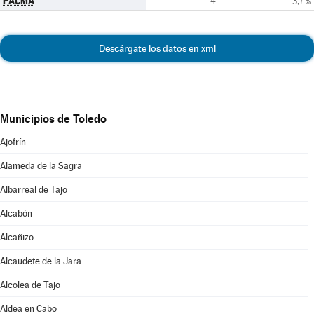
PACMA
4
3,7 %
Descárgate los datos en xml
Municipios de Toledo
Ajofrín
Alameda de la Sagra
Albarreal de Tajo
Alcabón
Alcañizo
Alcaudete de la Jara
Alcolea de Tajo
Aldea en Cabo