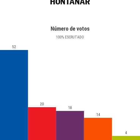
HONTANAR
Número de votos
100
%
ESCRUTADO
52
20
18
14
4