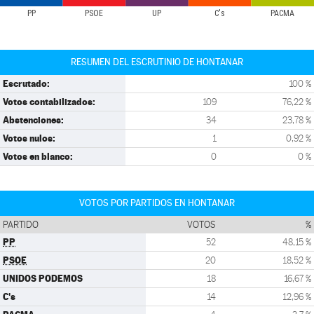
PP
PSOE
UP
C's
PACMA
RESUMEN DEL ESCRUTINIO DE HONTANAR
Escrutado:
100 %
Votos contabilizados:
109
76,22 %
Abstenciones:
34
23,78 %
Votos nulos:
1
0,92 %
Votos en blanco:
0
0 %
VOTOS POR PARTIDOS EN HONTANAR
PARTIDO
VOTOS
%
PP
52
48,15 %
PSOE
20
18,52 %
UNIDOS PODEMOS
18
16,67 %
C's
14
12,96 %