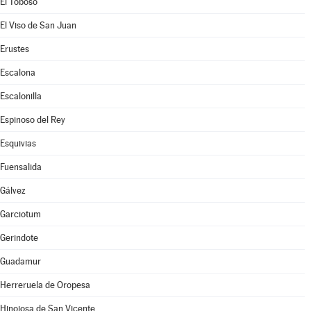
El Toboso
El Viso de San Juan
Erustes
Escalona
Escalonilla
Espinoso del Rey
Esquivias
Fuensalida
Gálvez
Garciotum
Gerindote
Guadamur
Herreruela de Oropesa
Hinojosa de San Vicente