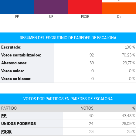
PP
UP
PSOE
C's
RESUMEN DEL ESCRUTINIO DE PAREDES DE ESCALONA
Escrutado:
100 %
Votos contabilizados:
92
70,23 %
Abstenciones:
39
29,77 %
Votos nulos:
0
0 %
Votos en blanco:
0
0 %
VOTOS POR PARTIDOS EN PAREDES DE ESCALONA
PARTIDO
VOTOS
%
PP
40
43,48 %
UNIDOS PODEMOS
24
26,09 %
PSOE
23
25 %