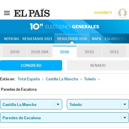
SUSCRÍBETE
10N | Eleccion
NOTICIAS
RESULTADOS 2023
RESULTADOS 2019
MAPA
ESCAÑOS POR 
2019
2019-28A
2016
2015
2011
CONGRESO
SENADO
Estás en:
Total España
»
Castilla La Mancha
»
Toledo
»
Paredes de Escalona