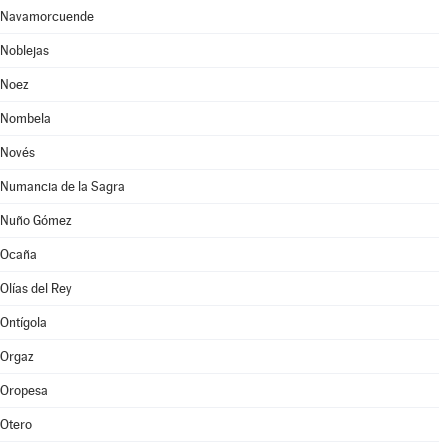
Navamorcuende
Noblejas
Noez
Nombela
Novés
Numancia de la Sagra
Nuño Gómez
Ocaña
Olías del Rey
Ontígola
Orgaz
Oropesa
Otero