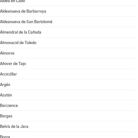
Aldea en Cabo
Aldeanueva de Barbarroya
Aldeanueva de San Bartolomé
Almendral de la Cañada
Almonacid de Toledo
Almorox
Añover de Tajo
Arcicóllar
Argés
Azután
Barcience
Bargas
Belvís de la Jara
Borox