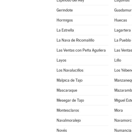
Espinoso del Rey
Esquivias
Gerindote
Guadamur
Hormigos
Huecas
La Estrella
Lagartera
La Nava de Ricomalillo
La Puebla 
Las Ventas con Peña Aguilera
Las Venta
Layos
Lillo
Los Navalucillos
Los Yében
Malpica de Tajo
Manzaneq
Mascaraque
Mazaramb
Mesegar de Tajo
Miguel Es
Montesclaros
Mora
Navalmoralejo
Navamorc
Novés
Numancia 