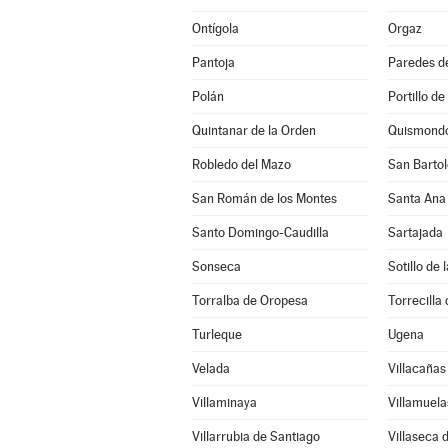
Ontígola
Orgaz
Pantoja
Paredes d
Polán
Portillo de
Quintanar de la Orden
Quismond
Robledo del Mazo
San Bartol
San Román de los Montes
Santa Ana
Santo Domingo-Caudilla
Sartajada
Sonseca
Sotillo de
Torralba de Oropesa
Torrecilla 
Turleque
Ugena
Velada
Villacañas
Villaminaya
Villamuela
Villarrubia de Santiago
Villaseca 