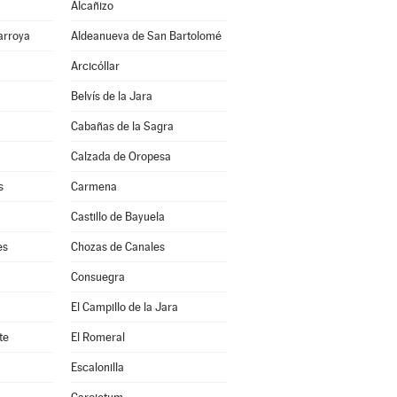
Alcañizo
arroya
Aldeanueva de San Bartolomé
Arcicóllar
Belvís de la Jara
Cabañas de la Sagra
Calzada de Oropesa
s
Carmena
Castillo de Bayuela
es
Chozas de Canales
Consuegra
El Campillo de la Jara
te
El Romeral
Escalonilla