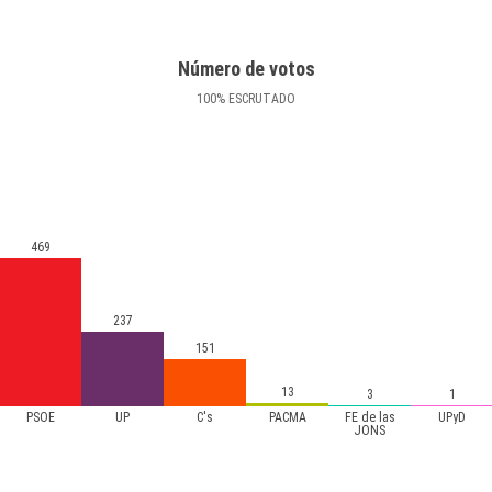
Número de votos
100
%
ESCRUTADO
469
237
151
13
3
1
PSOE
UP
C's
PACMA
FE de las
UPyD
JONS