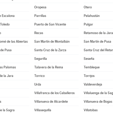
Oropesa
Otero
e Escalona
Parrillas
Pelahustán
 Toledo
Puerto de San Vicente
Pulgar
o
Recas
Retamoso de la Jara
omé de las Abiertas
San Martín de Montalbán
San Martín de Pusa
 de Pusa
Santa Cruz de la Zarza
Santa Cruz del Reta
Segurilla
Seseña
 las Palomas
Talavera de la Reina
Tembleque
de la Jara
Torrico
Torrijos
Urda
Valdeverdeja
Villafranca de los Caballeros
Villaluenga de la Sa
s
Villanueva de Alcardete
Villanueva de Bogas
de la Sagra
Villasequilla
Villatobas