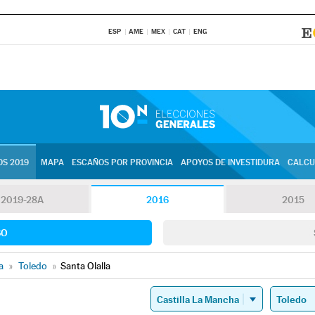
ESP
AME
MEX
CAT
ENG
S 2019
MAPA
ESCAÑOS POR PROVINCIA
APOYOS DE INVESTIDURA
CALCU
2019-28A
2016
2015
SO
a
»
Toledo
»
Santa Olalla