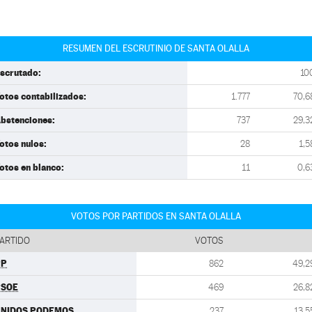
RESUMEN DEL ESCRUTINIO DE SANTA OLALLA
scrutado:
10
otos contabilizados:
1.777
70,6
bstenciones:
737
29,3
otos nulos:
28
1,5
otos en blanco:
11
0,6
VOTOS POR PARTIDOS EN SANTA OLALLA
ARTIDO
VOTOS
PP
862
49,2
PSOE
469
26,8
UNIDOS PODEMOS
237
13,5