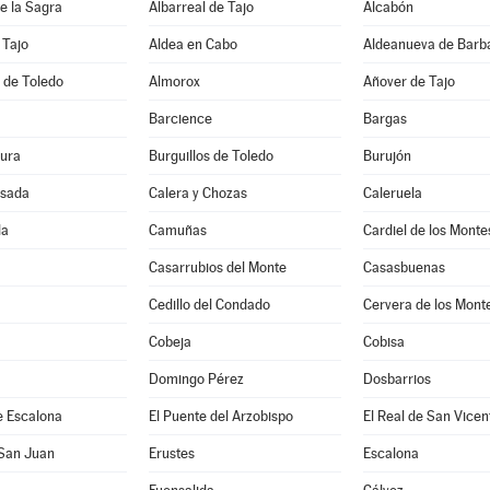
e la Sagra
Albarreal de Tajo
Alcabón
 Tajo
Aldea en Cabo
Aldeanueva de Barb
 de Toledo
Almorox
Añover de Tajo
Barcience
Bargas
ura
Burguillos de Toledo
Burujón
sada
Calera y Chozas
Caleruela
la
Camuñas
Cardiel de los Monte
Casarrubios del Monte
Casasbuenas
Cedillo del Condado
Cervera de los Mont
Cobeja
Cobisa
Domingo Pérez
Dosbarrios
e Escalona
El Puente del Arzobispo
El Real de San Vicen
 San Juan
Erustes
Escalona