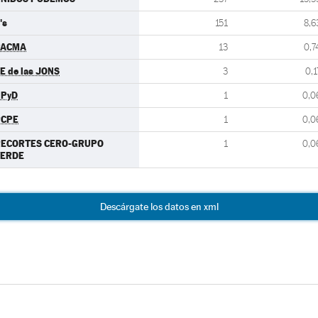
's
151
8,6
PACMA
13
0,7
E de las JONS
3
0,1
UPyD
1
0,0
PCPE
1
0,0
RECORTES CERO-GRUPO
1
0,0
VERDE
Descárgate los datos en xml