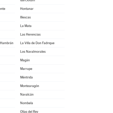
Garciotum
ente
Hontanar
Illescas
La Mata
Las Herencias
n Hambrán
La Villa de Don Fadrique
Los Navalmorales
Magán
Marrupe
Méntrida
Montearagón
Navalcán
Nombela
Olías del Rey