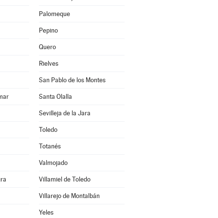
Palomeque
Pepino
Quero
Rielves
San Pablo de los Montes
mar
Santa Olalla
Sevilleja de la Jara
Toledo
Totanés
Valmojado
gra
Villamiel de Toledo
Villarejo de Montalbán
Yeles