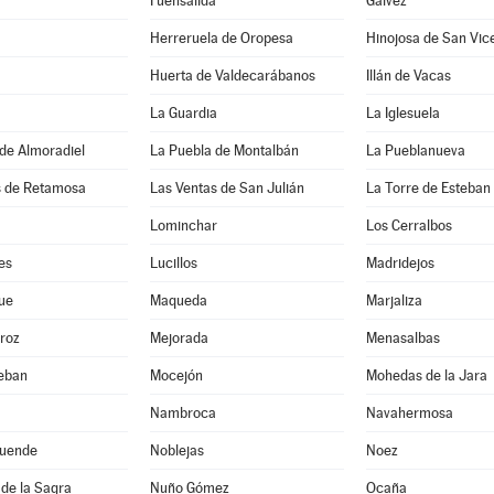
Fuensalida
Gálvez
Herreruela de Oropesa
Hinojosa de San Vic
Huerta de Valdecarábanos
Illán de Vacas
La Guardia
La Iglesuela
de Almoradiel
La Puebla de Montalbán
La Pueblanueva
s de Retamosa
Las Ventas de San Julián
La Torre de Esteba
Lominchar
Los Cerralbos
es
Lucillos
Madridejos
ue
Maqueda
Marjaliza
roz
Mejorada
Menasalbas
teban
Mocejón
Mohedas de la Jara
Nambroca
Navahermosa
uende
Noblejas
Noez
de la Sagra
Nuño Gómez
Ocaña