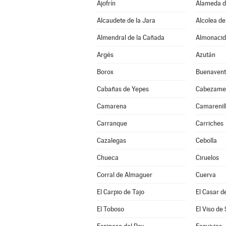
Ajofrín
Alameda d
Alcaudete de la Jara
Alcolea de
Almendral de la Cañada
Almonacid
Argés
Azután
Borox
Buenavent
Cabañas de Yepes
Cabezame
Camarena
Camarenil
Carranque
Carriches
Cazalegas
Cebolla
Chueca
Ciruelos
Corral de Almaguer
Cuerva
El Carpio de Tajo
El Casar d
El Toboso
El Viso de