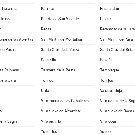
e Escalona
Parrillas
Pelahustán
 Toledo
Puerto de San Vicente
Pulgar
o
Recas
Retamoso de la Jara
omé de las Abiertas
San Martín de Montalbán
San Martín de Pusa
 de Pusa
Santa Cruz de la Zarza
Santa Cruz del Reta
Segurilla
Seseña
 las Palomas
Talavera de la Reina
Tembleque
de la Jara
Torrico
Torrijos
Urda
Valdeverdeja
Villafranca de los Caballeros
Villaluenga de la Sa
s
Villanueva de Alcardete
Villanueva de Bogas
de la Sagra
Villasequilla
Villatobas
Yunclillos
Yuncos