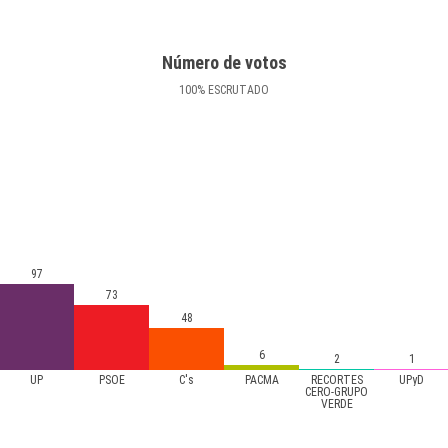
Número de votos
100
%
ESCRUTADO
97
73
48
6
2
1
UP
PSOE
C's
PACMA
RECORTES
UPyD
CERO-GRUPO
VERDE