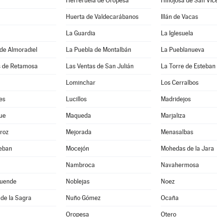
Herreruela de Oropesa
Hinojosa de San Vic
Huerta de Valdecarábanos
Illán de Vacas
La Guardia
La Iglesuela
de Almoradiel
La Puebla de Montalbán
La Pueblanueva
s de Retamosa
Las Ventas de San Julián
La Torre de Esteba
Lominchar
Los Cerralbos
es
Lucillos
Madridejos
ue
Maqueda
Marjaliza
roz
Mejorada
Menasalbas
teban
Mocejón
Mohedas de la Jara
Nambroca
Navahermosa
uende
Noblejas
Noez
de la Sagra
Nuño Gómez
Ocaña
Oropesa
Otero