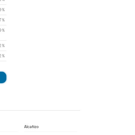
9 %
7 %
9 %
2 %
2 %
Alcañizo