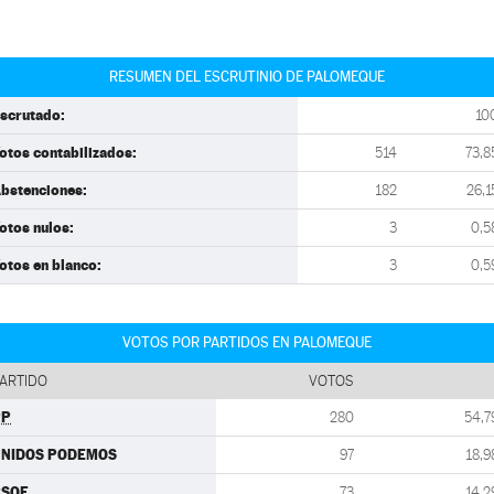
RESUMEN DEL ESCRUTINIO DE PALOMEQUE
scrutado:
10
otos contabilizados:
514
73,8
bstenciones:
182
26,1
otos nulos:
3
0,5
otos en blanco:
3
0,5
VOTOS POR PARTIDOS EN PALOMEQUE
ARTIDO
VOTOS
PP
280
54,7
UNIDOS PODEMOS
97
18,9
PSOE
73
14,2