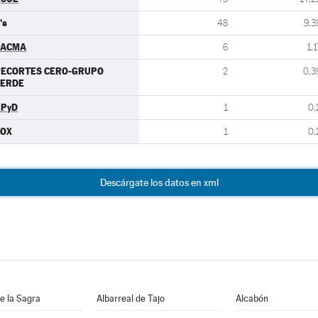
's
48
9,3
PACMA
6
1,1
RECORTES CERO-GRUPO
2
0,3
VERDE
UPyD
1
0,
VOX
1
0,
Descárgate los datos en xml
e la Sagra
Albarreal de Tajo
Alcabón