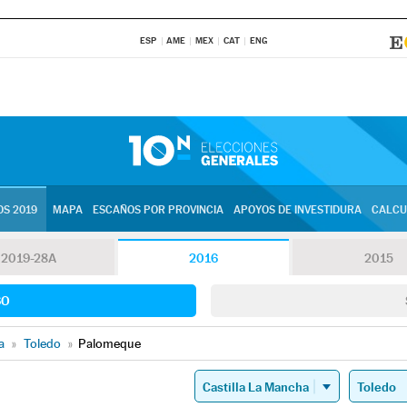
ESP
AME
MEX
CAT
ENG
S 2019
MAPA
ESCAÑOS POR PROVINCIA
APOYOS DE INVESTIDURA
CALCU
2019-28A
2016
2015
SO
a
»
Toledo
»
Palomeque