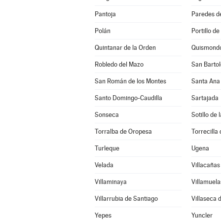
Pantoja
Paredes d
Polán
Portillo de
Quintanar de la Orden
Quismond
Robledo del Mazo
San Bartol
San Román de los Montes
Santa Ana
Santo Domingo-Caudilla
Sartajada
Sonseca
Sotillo de
Torralba de Oropesa
Torrecilla 
Turleque
Ugena
Velada
Villacañas
Villaminaya
Villamuela
Villarrubia de Santiago
Villaseca 
Yepes
Yuncler