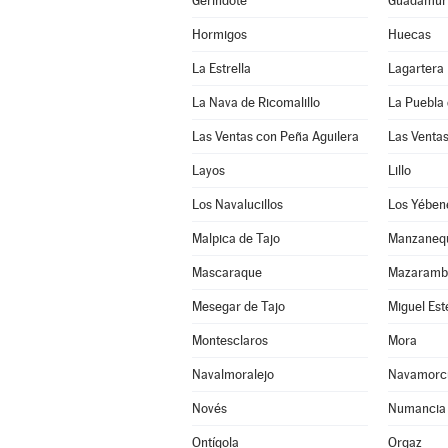
Gerindote
Guadamur
Hormigos
Huecas
La Estrella
Lagartera
La Nava de Ricomalillo
La Puebla 
Las Ventas con Peña Aguilera
Las Venta
Layos
Lillo
Los Navalucillos
Los Yében
Malpica de Tajo
Manzaneq
Mascaraque
Mazaramb
Mesegar de Tajo
Miguel Es
Montesclaros
Mora
Navalmoralejo
Navamorc
Novés
Numancia 
Ontígola
Orgaz