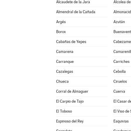
Alcaudete de la Jara
Alcolea de
Almendral de la Cañada
Almonacid
Argés
Azután
Borox
Buenavent
Cabañas de Yepes
Cabezame
Camarena
Camarenil
Carranque
Carriches
Cazalegas
Cebolla
Chueca
Ciruelos
Corral de Almaguer
Cuerva
El Carpio de Tajo
El Casar d
El Toboso
El Viso de
Espinoso del Rey
Esquivias