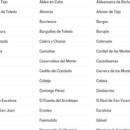
 Tajo
Aldea en Cabo
Aldeanueva de Barb
 de Toledo
Almorox
Añover de Tajo
Barcience
Bargas
ura
Burguillos de Toledo
Burujón
sada
Calera y Chozas
Caleruela
la
Camuñas
Cardiel de los Monte
Casarrubios del Monte
Casasbuenas
Cedillo del Condado
Cervera de los Mont
Cobeja
Cobisa
Domingo Pérez
Dosbarrios
e Escalona
El Puente del Arzobispo
El Real de San Vicen
 San Juan
Erustes
Escalona
Fuensalida
Gálvez