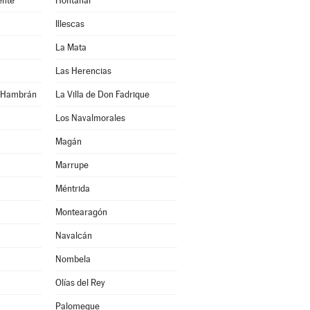
ente
Hontanar
Illescas
La Mata
Las Herencias
n Hambrán
La Villa de Don Fadrique
Los Navalmorales
Magán
Marrupe
Méntrida
Montearagón
Navalcán
Nombela
Olías del Rey
Palomeque