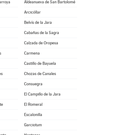
arroya
Aldeanueva de San Bartolomé
Arcicóllar
Belvís de la Jara
Cabañas de la Sagra
Calzada de Oropesa
s
Carmena
Castillo de Bayuela
es
Chozas de Canales
Consuegra
El Campillo de la Jara
te
El Romeral
Escalonilla
Garciotum