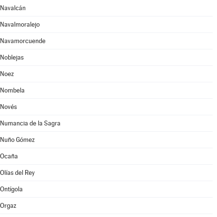
Navalcán
Navalmoralejo
Navamorcuende
Noblejas
Noez
Nombela
Novés
Numancia de la Sagra
Nuño Gómez
Ocaña
Olías del Rey
Ontígola
Orgaz