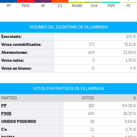
PP
PSOE
UP
C's
PACMA
VOX
PCPE
FE
RESUMEN DEL ESCRUTINIO DE VILLAMINAYA
Escrutado:
100 %
Votos contabilizados:
371
78,11 %
Abstenciones:
104
21,89 %
Votos nulos:
5
1,35 %
Votos en blanco:
0
0 %
VOTOS POR PARTIDOS EN VILLAMINAYA
PARTIDO
VOTOS
%
PP
162
44,26 %
PSOE
140
38,25 %
UNIDOS PODEMOS
36
9,84 %
C's
21
5,74 %