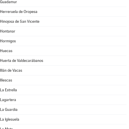
Guadamur
Herreruela de Oropesa
Hinojosa de San Vicente
Hontanar
Hormigos
Huecas
Huerta de Valdecarábanos
Illán de Vacas
Illescas
La Estrella
Lagartera
La Guardia
La Iglesuela