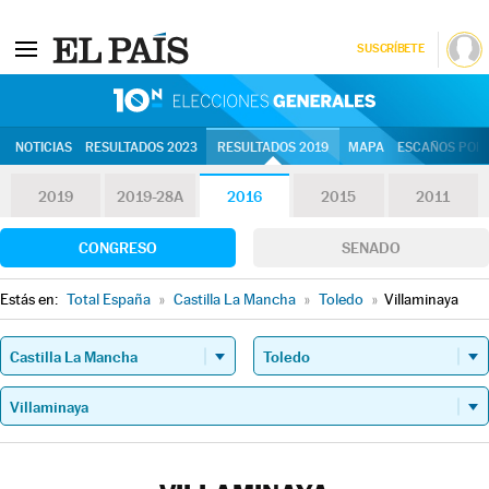
SUSCRÍBETE
10N | Eleccion
NOTICIAS
RESULTADOS 2023
RESULTADOS 2019
MAPA
ESCAÑOS POR 
2019
2019-28A
2016
2015
2011
CONGRESO
SENADO
Estás en:
Total España
»
Castilla La Mancha
»
Toledo
»
Villaminaya