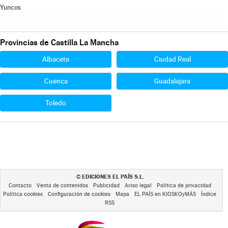
Yuncos
Provincias de Castilla La Mancha
Albacete
Ciudad Real
Cuenca
Guadalajara
Toledo
EDICIONES EL PAÍS S.L.
©
Contacto
Venta de contenidos
Publicidad
Aviso legal
Política de privacidad
Política cookies
Configuración de cookies
Mapa
EL PAÍS en KIOSKOyMÁS
Índice
RSS