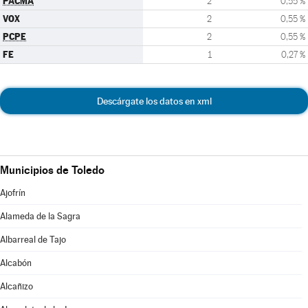
PACMA
2
0,55 %
VOX
2
0,55 %
PCPE
2
0,55 %
FE
1
0,27 %
Descárgate los datos en xml
Municipios de Toledo
Ajofrín
Alameda de la Sagra
Albarreal de Tajo
Alcabón
Alcañizo