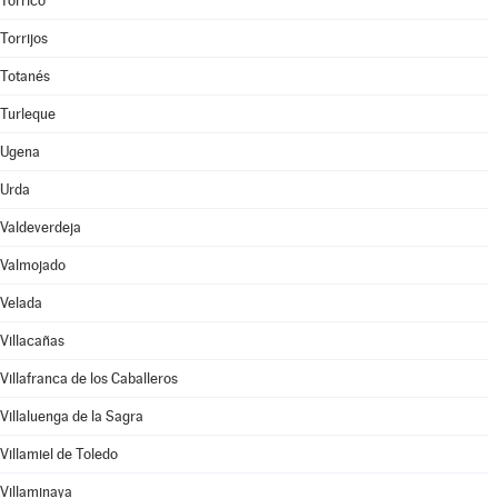
Torrico
Torrijos
Totanés
Turleque
Ugena
Urda
Valdeverdeja
Valmojado
Velada
Villacañas
Villafranca de los Caballeros
Villaluenga de la Sagra
Villamiel de Toledo
Villaminaya