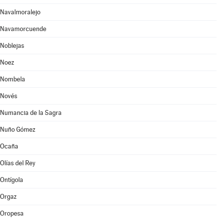
Navalmoralejo
Navamorcuende
Noblejas
Noez
Nombela
Novés
Numancia de la Sagra
Nuño Gómez
Ocaña
Olías del Rey
Ontígola
Orgaz
Oropesa