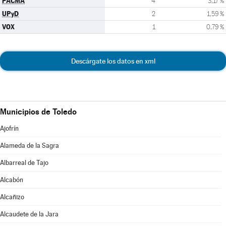
PACMA
4
3,17 %
UPyD
2
1,59 %
VOX
1
0,79 %
Descárgate los datos en xml
Municipios de Toledo
Ajofrín
Alameda de la Sagra
Albarreal de Tajo
Alcabón
Alcañizo
Alcaudete de la Jara