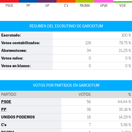
PSOE
PP
UP
C's
PACMA
UPyD
VOX
RESUMEN DEL ESCRUTINIO DE GARCIOTUM
Escrutado:
100 %
Votos contabilizados:
126
78,75 %
Abstenciones:
34
21,25 %
Votos nulos:
0
0 %
Votos en blanco:
0
0 %
VOTOS POR PARTIDOS EN GARCIOTUM
PARTIDO
VOTOS
%
PSOE
56
44,44 %
PP
38
30,16 %
UNIDOS PODEMOS
18
14,29 %
C's
7
5,56 %