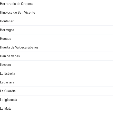
Herreruela de Oropesa
Hinojosa de San Vicente
Hontanar
Hormigos
Huecas
Huerta de Valdecarábanos
Illán de Vacas
Illescas
La Estrella
Lagartera
La Guardia
La Iglesuela
La Mata