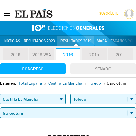
SUSCRÍBETE
10N | Eleccion
NOTICIAS
RESULTADOS 2023
RESULTADOS 2019
MAPA
ESCAÑOS POR 
2019
2019-28A
2016
2015
2011
CONGRESO
SENADO
Estás en:
Total España
»
Castilla La Mancha
»
Toledo
»
Garciotum