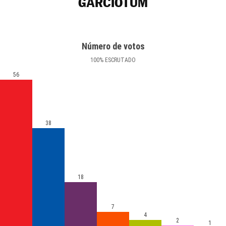
GARCIOTUM
Número de votos
100
%
ESCRUTADO
56
38
18
7
4
2
1