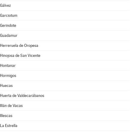
Gálvez
Garciotum
Gerindote
Guadamur
Herreruela de Oropesa
Hinojosa de San Vicente
Hontanar
Hormigos
Huecas
Huerta de Valdecarábanos
Illán de Vacas
Illescas
La Estrella