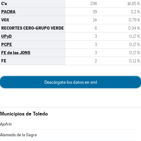
C's
298
16,85 %
PACMA
39
2,2 %
VOX
14
0,79 %
RECORTES CERO-GRUPO VERDE
6
0,34 %
UPyD
3
0,17 %
PCPE
3
0,17 %
FE de las JONS
3
0,17 %
FE
2
0,11 %
Descárgate los datos en xml
Municipios de Toledo
Ajofrín
Alameda de la Sagra