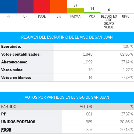
39
14
6
3
PP
UP
PSOE
C's
PACMA
VOX
RECORTES
UPyD
CERO-
GRUPO
VERDE
RESUMEN DEL ESCRUTINIO DE EL VISO DE SAN JUAN
Escrutado:
100 %
Votos contabilizados:
1.848
62,86 %
Abstenciones:
1.092
37,14 %
Votos nulos:
79
4,27 %
Votos en blanco:
14
0,79 %
VOTOS POR PARTIDOS EN EL VISO DE SAN JUAN
PARTIDO
VOTOS
%
PP
661
37,37 %
UNIDOS PODEMOS
369
20,86 %
PSOE
357
20,18 %