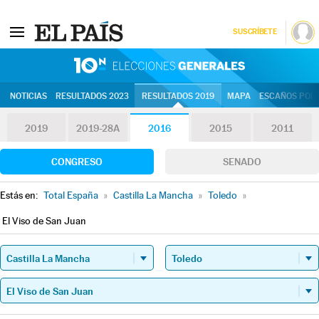
SUSCRÍBETE
10N | Eleccion
NOTICIAS
RESULTADOS 2023
RESULTADOS 2019
MAPA
ESCAÑOS POR 
2019
2019-28A
2016
2015
2011
CONGRESO
SENADO
Estás en:
Total España
»
Castilla La Mancha
»
Toledo
»
El Viso de San Juan