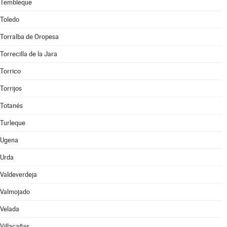
Tembleque
Toledo
Torralba de Oropesa
Torrecilla de la Jara
Torrico
Torrijos
Totanés
Turleque
Ugena
Urda
Valdeverdeja
Valmojado
Velada
Villacañas