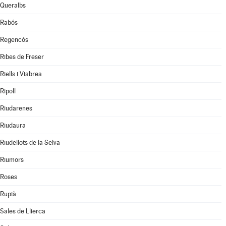
Queralbs
Rabós
Regencós
Ribes de Freser
Riells i Viabrea
Ripoll
Riudarenes
Riudaura
Riudellots de la Selva
Riumors
Roses
Rupià
Sales de Llierca