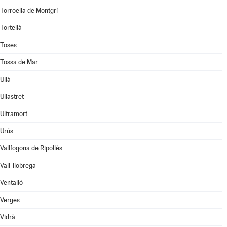
Torroella de Montgrí
Tortellà
Toses
Tossa de Mar
Ullà
Ullastret
Ultramort
Urús
Vallfogona de Ripollès
Vall-llobrega
Ventalló
Verges
Vidrà