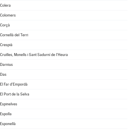
Colera
Colomers
Corçà
Cornellà del Terri
Crespià
Cruïlles, Monells i Sant Sadurní de l'Heura
Darnius
Das
El Far d'Empordà
El Port de la Selva
Espinelves
Espolla
Esponellà