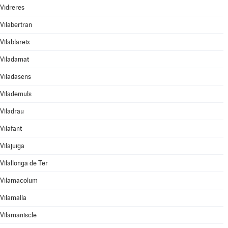
Vidreres
Vilabertran
Vilablareix
Viladamat
Viladasens
Vilademuls
Viladrau
Vilafant
Vilajuïga
Vilallonga de Ter
Vilamacolum
Vilamalla
Vilamaniscle