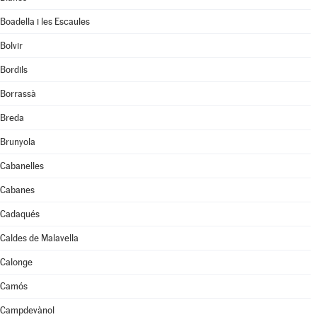
Boadella i les Escaules
Bolvir
Bordils
Borrassà
Breda
Brunyola
Cabanelles
Cabanes
Cadaqués
Caldes de Malavella
Calonge
Camós
Campdevànol