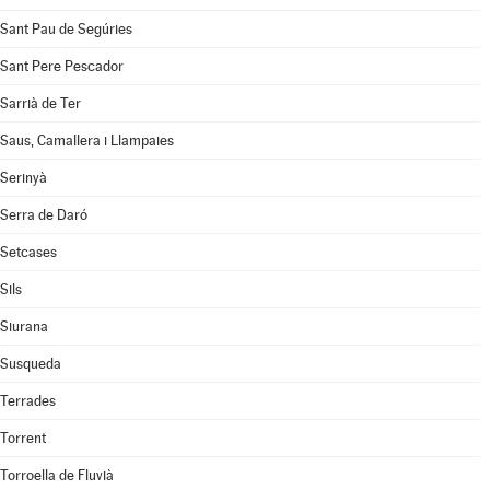
Sant Pau de Segúries
Sant Pere Pescador
Sarrià de Ter
Saus, Camallera i Llampaies
Serinyà
Serra de Daró
Setcases
Sils
Siurana
Susqueda
Terrades
Torrent
Torroella de Fluvià