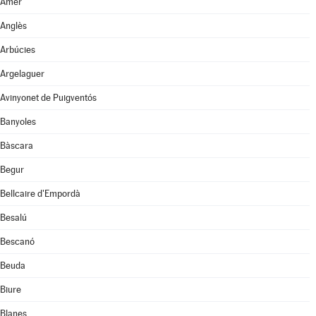
Amer
Anglès
Arbúcies
Argelaguer
Avinyonet de Puigventós
Banyoles
Bàscara
Begur
Bellcaire d'Empordà
Besalú
Bescanó
Beuda
Biure
Blanes