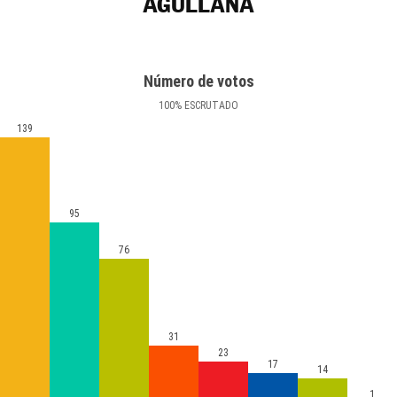
AGULLANA
Número de votos
100
%
ESCRUTADO
139
95
76
31
23
17
14
1