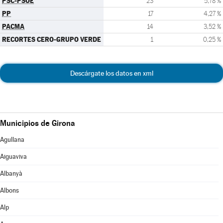
PSC-PSOE
23
5,78 %
PP
17
4,27 %
PACMA
14
3,52 %
RECORTES CERO-GRUPO VERDE
1
0,25 %
Descárgate los datos en xml
Municipios de Girona
Agullana
Aiguaviva
Albanyà
Albons
Alp