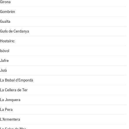
Girona
Gombrèn
Gualta
Guils de Cerdanya
Hostalric
Isòvol
Jafre
Juià
La Bisbal d'Empordà
La Cellera de Ter
La Jonquera
La Pera
L'Armentera