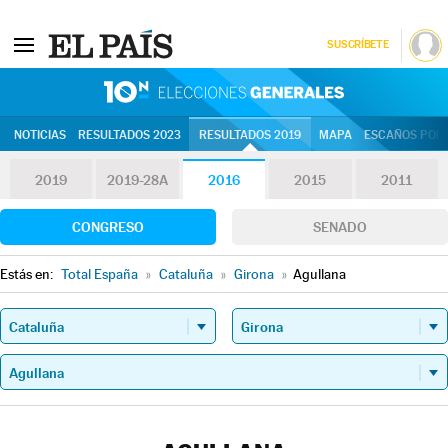
SUSCRÍBETE
10N | Eleccion
NOTICIAS
RESULTADOS 2023
RESULTADOS 2019
MAPA
ESCAÑOS POR 
2019
2019-28A
2016
2015
2011
CONGRESO
SENADO
Estás en:
Total España
»
Cataluña
»
Girona
»
Agullana