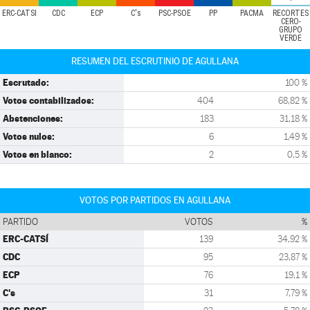
ERC-CATSÍ
CDC
ECP
C's
PSC-PSOE
PP
PACMA
RECORTES
CERO-
GRUPO
VERDE
RESUMEN DEL ESCRUTINIO DE AGULLANA
Escrutado:
100 %
Votos contabilizados:
404
68,82 %
Abstenciones:
183
31,18 %
Votos nulos:
6
1,49 %
Votos en blanco:
2
0,5 %
VOTOS POR PARTIDOS EN AGULLANA
PARTIDO
VOTOS
%
ERC-CATSÍ
139
34,92 %
CDC
95
23,87 %
ECP
76
19,1 %
C's
31
7,79 %