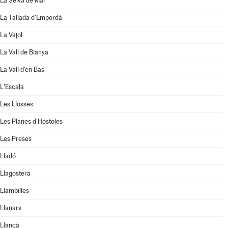
La Selva de Mar
La Tallada d'Empordà
La Vajol
La Vall de Bianya
La Vall d'en Bas
L'Escala
Les Llosses
Les Planes d'Hostoles
Les Preses
Lladó
Llagostera
Llambilles
Llanars
Llançà