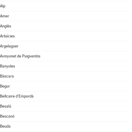
Alp
Amer
Anglès
Arbúcies
Argelaguer
Avinyonet de Puigventós
Banyoles
Bàscara
Begur
Bellcaire d'Empordà
Besalú
Bescanó
Beuda