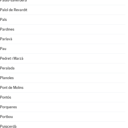
Palau-saverdera
Palol de Revardit
Pals
Pardines
Parlavà
Pau
Pedret i Marzà
Peralada
Planoles
Pont de Molins
Pontós
Porqueres
Portbou
Puigcerdà