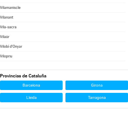
Vilamaniscle
Vilanant
Vila-sacra
Vilaür
Vilobí d'Onyar
Vilopriu
Provincias de Cataluña
Barcelona
Girona
Lleida
Tarragona