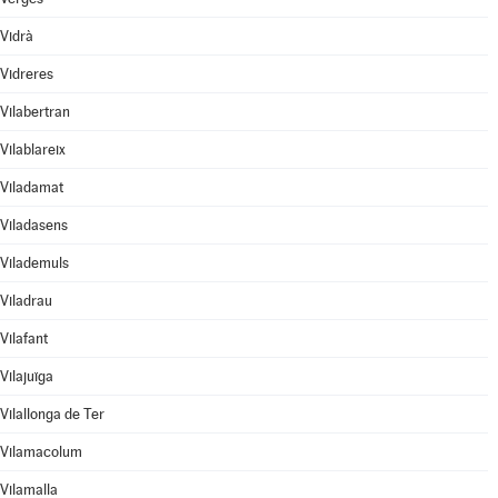
Vidrà
Vidreres
Vilabertran
Vilablareix
Viladamat
Viladasens
Vilademuls
Viladrau
Vilafant
Vilajuïga
Vilallonga de Ter
Vilamacolum
Vilamalla