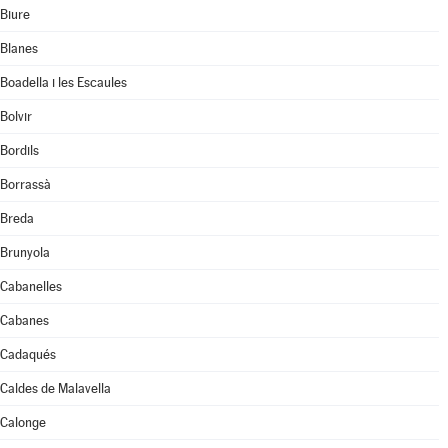
Biure
Blanes
Boadella i les Escaules
Bolvir
Bordils
Borrassà
Breda
Brunyola
Cabanelles
Cabanes
Cadaqués
Caldes de Malavella
Calonge