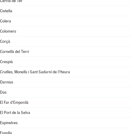
Cervià de Ter
Cistella
Colera
Colomers
Corçà
Cornellà del Terri
Crespià
Cruïlles, Monells i Sant Sadurní de l'Heura
Darnius
Das
El Far d'Empordà
El Port de la Selva
Espinelves
Espolla