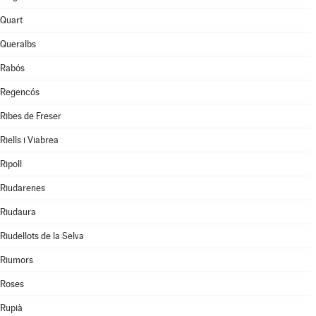
Quart
Queralbs
Rabós
Regencós
Ribes de Freser
Riells i Viabrea
Ripoll
Riudarenes
Riudaura
Riudellots de la Selva
Riumors
Roses
Rupià