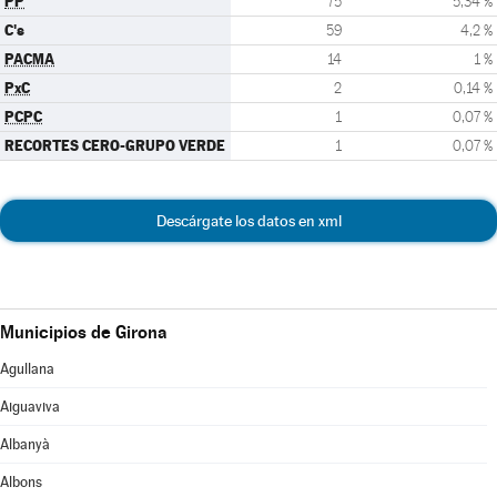
PP
75
5,34 %
C's
59
4,2 %
PACMA
14
1 %
PxC
2
0,14 %
PCPC
1
0,07 %
RECORTES CERO-GRUPO VERDE
1
0,07 %
Descárgate los datos en xml
Municipios de Girona
Agullana
Aiguaviva
Albanyà
Albons