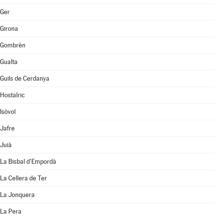
Ger
Girona
Gombrèn
Gualta
Guils de Cerdanya
Hostalric
Isòvol
Jafre
Juià
La Bisbal d'Empordà
La Cellera de Ter
La Jonquera
La Pera