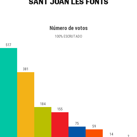
SANT JOAN LES FONTS
Número de votos
100
%
ESCRUTADO
517
381
184
155
75
59
14
2