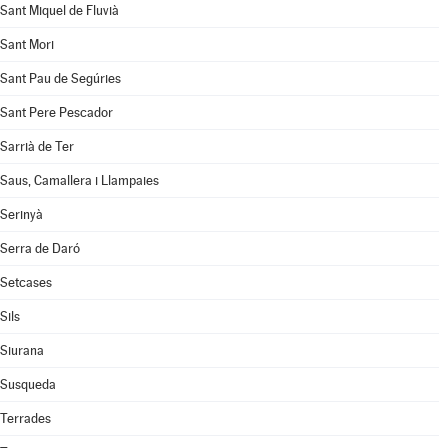
Sant Miquel de Fluvià
Sant Mori
Sant Pau de Segúries
Sant Pere Pescador
Sarrià de Ter
Saus, Camallera i Llampaies
Serinyà
Serra de Daró
Setcases
Sils
Siurana
Susqueda
Terrades