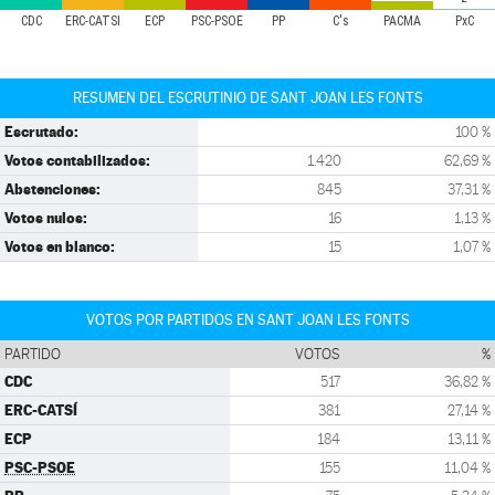
CDC
ERC-CATSÍ
ECP
PSC-PSOE
PP
C's
PACMA
PxC
RESUMEN DEL ESCRUTINIO DE SANT JOAN LES FONTS
Escrutado:
100 %
Votos contabilizados:
1.420
62,69 %
Abstenciones:
845
37,31 %
Votos nulos:
16
1,13 %
Votos en blanco:
15
1,07 %
VOTOS POR PARTIDOS EN SANT JOAN LES FONTS
PARTIDO
VOTOS
%
CDC
517
36,82 %
ERC-CATSÍ
381
27,14 %
ECP
184
13,11 %
PSC-PSOE
155
11,04 %