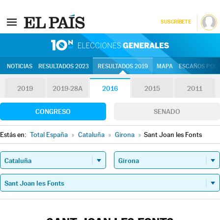
SUSCRÍBETE
10N | Eleccion
NOTICIAS
RESULTADOS 2023
RESULTADOS 2019
MAPA
ESCAÑOS POR 
2019
2019-28A
2016
2015
2011
CONGRESO
SENADO
Estás en:
Total España
»
Cataluña
»
Girona
»
Sant Joan les Fonts