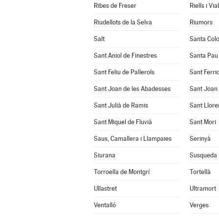
Ribes de Freser
Riells i Vi
Riudellots de la Selva
Riumors
Salt
Santa Col
Sant Aniol de Finestres
Santa Pau
Sant Feliu de Pallerols
Sant Ferrio
Sant Joan de les Abadesses
Sant Joan 
Sant Julià de Ramis
Sant Llore
Sant Miquel de Fluvià
Sant Mori
Saus, Camallera i Llampaies
Serinyà
Siurana
Susqueda
Torroella de Montgrí
Tortellà
Ullastret
Ultramort
Ventalló
Verges