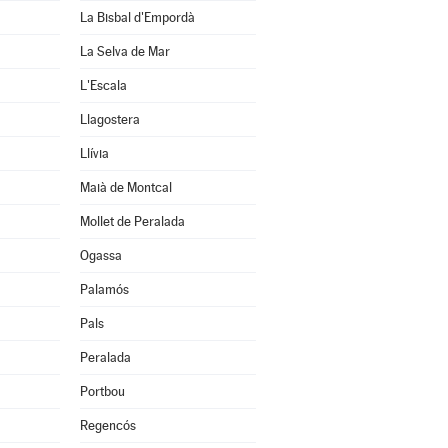
La Bisbal d'Empordà
La Selva de Mar
L'Escala
Llagostera
Llívia
Maià de Montcal
Mollet de Peralada
Ogassa
Palamós
Pals
Peralada
Portbou
Regencós