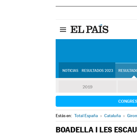
NOTICIAS
RESULTADOS 2023
RESULTADO
2019
CONGRE
Estás en:
Total España
»
Cataluña
»
Giro
BOADELLA I LES ESCA