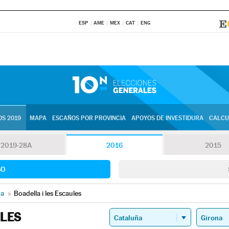
ESP
AME
MEX
CAT
ENG
S 2019
MAPA
ESCAÑOS POR PROVINCIA
APOYOS DE INVESTIDURA
CALCU
2019-28A
2016
2015
SO
na
»
Boadella i les Escaules
ULES