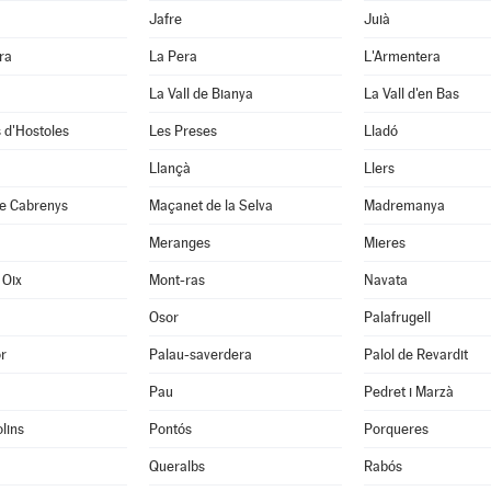
Jafre
Juià
ra
La Pera
L'Armentera
La Vall de Bianya
La Vall d'en Bas
 d'Hostoles
Les Preses
Lladó
Llançà
Llers
e Cabrenys
Maçanet de la Selva
Madremanya
Meranges
Mieres
 Oix
Mont-ras
Navata
Osor
Palafrugell
r
Palau-saverdera
Palol de Revardit
Pau
Pedret i Marzà
lins
Pontós
Porqueres
Queralbs
Rabós