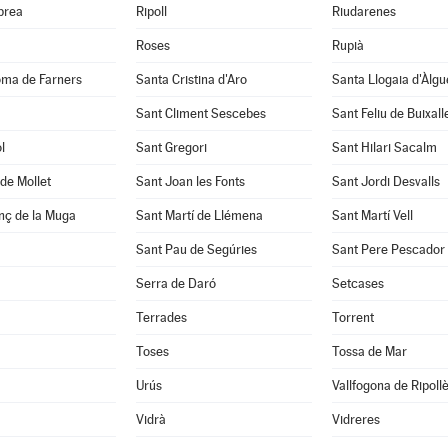
abrea
Ripoll
Riudarenes
Roses
Rupià
oma de Farners
Santa Cristina d'Aro
Santa Llogaia d'Àlg
Sant Climent Sescebes
Sant Feliu de Buixall
l
Sant Gregori
Sant Hilari Sacalm
de Mollet
Sant Joan les Fonts
Sant Jordi Desvalls
nç de la Muga
Sant Martí de Llémena
Sant Martí Vell
Sant Pau de Segúries
Sant Pere Pescador
Serra de Daró
Setcases
Terrades
Torrent
Toses
Tossa de Mar
Urús
Vallfogona de Ripoll
Vidrà
Vidreres