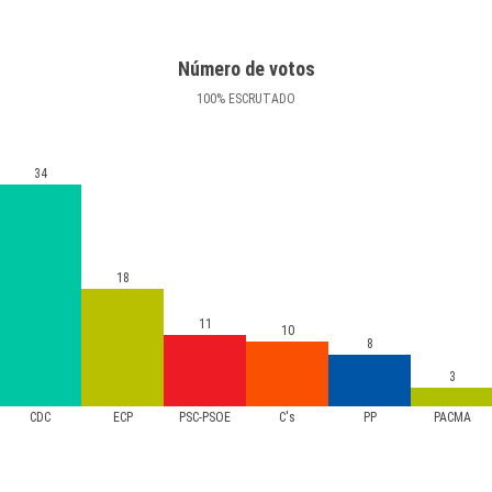
Número de votos
100
%
ESCRUTADO
34
18
11
10
8
3
CDC
ECP
PSC-PSOE
C's
PP
PACMA