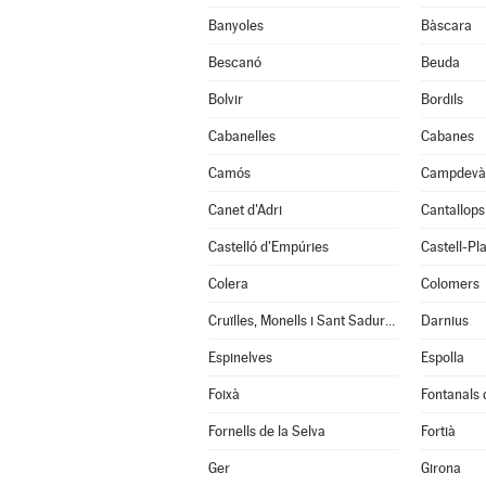
Banyoles
Bàscara
Bescanó
Beuda
Bolvir
Bordils
Cabanelles
Cabanes
Camós
Campdevà
Canet d'Adri
Cantallops
Castelló d'Empúries
Castell-Pla
Colera
Colomers
Cruïlles, Monells i Sant Sadurní de l'Heura
Darnius
Espinelves
Espolla
Foixà
Fontanals
Fornells de la Selva
Fortià
Ger
Girona