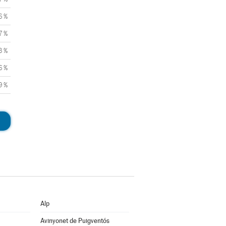
6 %
7 %
3 %
6 %
9 %
Alp
Avinyonet de Puigventós