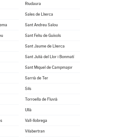
Riudaura
Sales de Llierca
uema
Sant Andreu Salou
eu
Sant Feliu de Guíxols
Sant Jaume de Llierca
Sant Julià del Llor i Bonmatí
Sant Miquel de Campmajor
Sarrià de Ter
Sils
Torroella de Fluvià
Ullà
ès
Vall-llobrega
Vilabertran