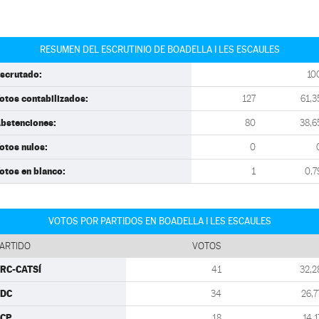
RESUMEN DEL ESCRUTINIO DE BOADELLA I LES ESCAULES
scrutado:
10
otos contabilizados:
127
61,3
bstenciones:
80
38,6
otos nulos:
0
otos en blanco:
1
0,7
VOTOS POR PARTIDOS EN BOADELLA I LES ESCAULES
ARTIDO
VOTOS
RC-CATSÍ
41
32,2
CDC
34
26,7
ECP
18
14,1