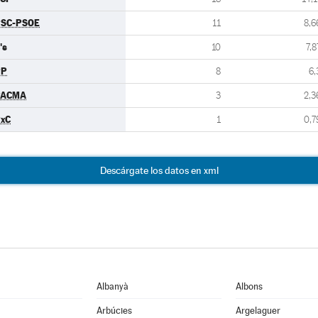
SC-PSOE
11
8,6
's
10
7,8
PP
8
6,
PACMA
3
2,3
xC
1
0,7
Descárgate los datos en xml
Albanyà
Albons
Arbúcies
Argelaguer