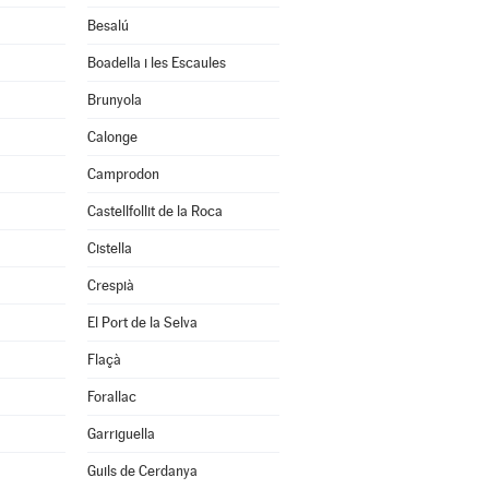
Besalú
Boadella i les Escaules
Brunyola
Calonge
Camprodon
Castellfollit de la Roca
Cistella
Crespià
El Port de la Selva
Flaçà
Forallac
Garriguella
Guils de Cerdanya