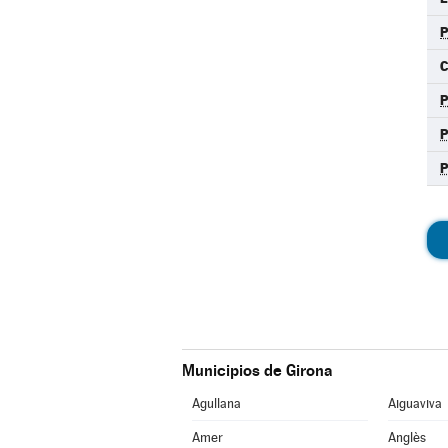
P
C
P
Municipios de Girona
Agullana
Aiguaviva
Amer
Anglès