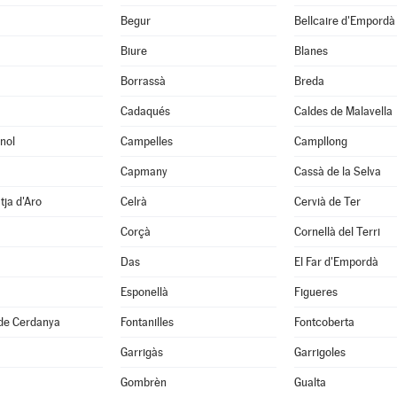
Begur
Bellcaire d'Empordà
Biure
Blanes
Borrassà
Breda
Cadaqués
Caldes de Malavella
nol
Campelles
Campllong
Capmany
Cassà de la Selva
tja d'Aro
Celrà
Cervià de Ter
Corçà
Cornellà del Terri
Das
El Far d'Empordà
Esponellà
Figueres
 de Cerdanya
Fontanilles
Fontcoberta
Garrigàs
Garrigoles
Gombrèn
Gualta