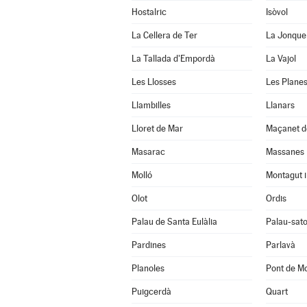
Hostalric
Isòvol
La Cellera de Ter
La Jonque
La Tallada d'Empordà
La Vajol
Les Llosses
Les Planes
Llambilles
Llanars
Lloret de Mar
Maçanet d
Masarac
Massanes
Molló
Montagut i
Olot
Ordis
Palau de Santa Eulàlia
Palau-sato
Pardines
Parlavà
Planoles
Pont de Mo
Puigcerdà
Quart