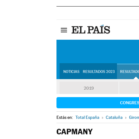
NOTICIAS
RESULTADOS 2023
RESULTADO
2019
CONGRE
Estás en:
Total España
»
Cataluña
»
Giro
CAPMANY