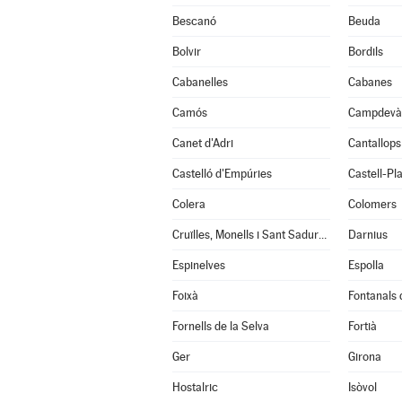
Bescanó
Beuda
Bolvir
Bordils
Cabanelles
Cabanes
Camós
Campdevà
Canet d'Adri
Cantallops
Castelló d'Empúries
Castell-Pla
Colera
Colomers
Cruïlles, Monells i Sant Sadurní de l'Heura
Darnius
Espinelves
Espolla
Foixà
Fontanals
Fornells de la Selva
Fortià
Ger
Girona
Hostalric
Isòvol