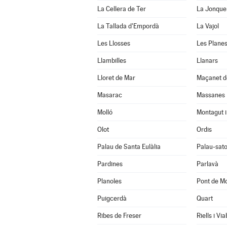
La Cellera de Ter
La Jonque
La Tallada d'Empordà
La Vajol
Les Llosses
Les Planes
Llambilles
Llanars
Lloret de Mar
Maçanet d
Masarac
Massanes
Molló
Montagut i
Olot
Ordis
Palau de Santa Eulàlia
Palau-sato
Pardines
Parlavà
Planoles
Pont de Mo
Puigcerdà
Quart
Ribes de Freser
Riells i Vi