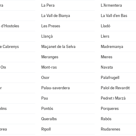
ra
La Pera
L'Armentera
La Vall de Bianya
La Vall d'en Bas
 d'Hostoles
Les Preses
Lladó
Llançà
Llers
e Cabrenys
Maçanet de la Selva
Madremanya
Meranges
Mieres
 Oix
Mont-ras
Navata
Osor
Palafrugell
r
Palau-saverdera
Palol de Revardit
Pau
Pedret i Marzà
lins
Pontós
Porqueres
Queralbs
Rabós
abrea
Ripoll
Riudarenes