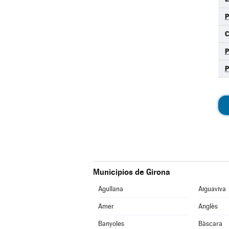
C
P
Municipios de Girona
Agullana
Aiguaviva
Amer
Anglès
Banyoles
Bàscara