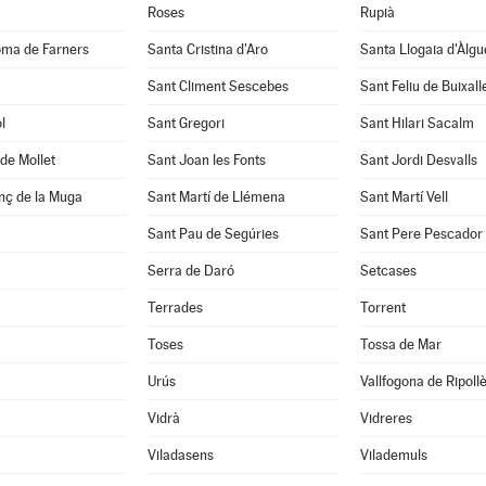
Roses
Rupià
oma de Farners
Santa Cristina d'Aro
Santa Llogaia d'Àlg
Sant Climent Sescebes
Sant Feliu de Buixall
l
Sant Gregori
Sant Hilari Sacalm
de Mollet
Sant Joan les Fonts
Sant Jordi Desvalls
nç de la Muga
Sant Martí de Llémena
Sant Martí Vell
Sant Pau de Segúries
Sant Pere Pescador
Serra de Daró
Setcases
Terrades
Torrent
Toses
Tossa de Mar
Urús
Vallfogona de Ripoll
Vidrà
Vidreres
Viladasens
Vilademuls