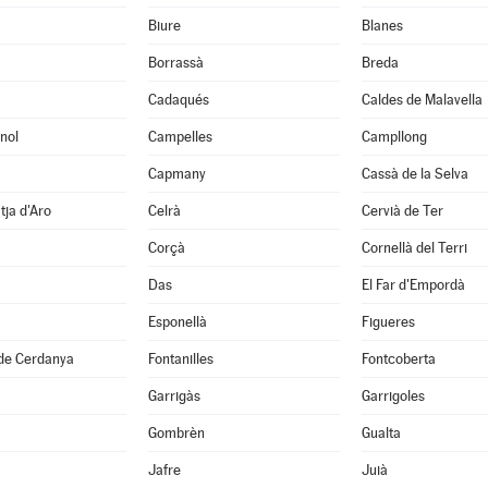
Biure
Blanes
Borrassà
Breda
Cadaqués
Caldes de Malavella
nol
Campelles
Campllong
Capmany
Cassà de la Selva
tja d'Aro
Celrà
Cervià de Ter
Corçà
Cornellà del Terri
Das
El Far d'Empordà
Esponellà
Figueres
 de Cerdanya
Fontanilles
Fontcoberta
Garrigàs
Garrigoles
Gombrèn
Gualta
Jafre
Juià