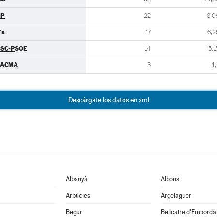
PP
22
8,0
's
17
6,2
SC-PSOE
14
5,1
PACMA
3
1,
Descárgate los datos en xml
Albanyà
Albons
Arbúcies
Argelaguer
Begur
Bellcaire d'Empordà