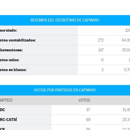
RESUMEN DEL ESCRUTINIO DE CAPMANY
scrutado:
10
otos contabilizados:
272
64,9
bstenciones:
147
35,0
otos nulos:
0
otos en blanco:
2
0,7
VOTOS POR PARTIDOS EN CAPMANY
ARTIDO
VOTOS
CDC
87
31,9
RC-CATSÍ
69
25,3
ECP
58
21,3