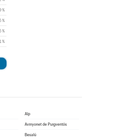
9 %
5 %
5 %
1 %
Alp
Avinyonet de Puigventós
Besalú