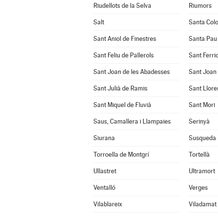
Riudellots de la Selva
Riumors
Salt
Santa Col
Sant Aniol de Finestres
Santa Pau
Sant Feliu de Pallerols
Sant Ferrio
Sant Joan de les Abadesses
Sant Joan 
Sant Julià de Ramis
Sant Llore
Sant Miquel de Fluvià
Sant Mori
Saus, Camallera i Llampaies
Serinyà
Siurana
Susqueda
Torroella de Montgrí
Tortellà
Ullastret
Ultramort
Ventalló
Verges
Vilablareix
Viladamat