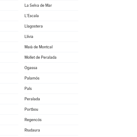
La Selva de Mar
L'Escala
Llagostera
Llívia
Maià de Montcal
Mollet de Peralada
Ogassa
Palamós
Pals
Peralada
Portbou
Regencós
Riudaura