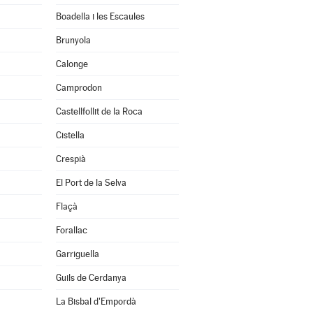
Boadella i les Escaules
Brunyola
Calonge
Camprodon
Castellfollit de la Roca
Cistella
Crespià
El Port de la Selva
Flaçà
Forallac
Garriguella
Guils de Cerdanya
La Bisbal d'Empordà