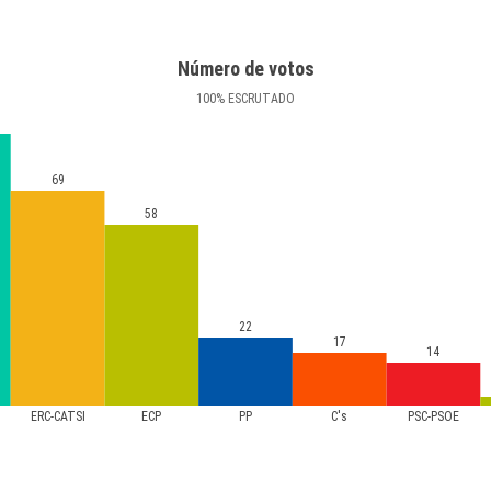
Número de votos
100
%
ESCRUTADO
69
58
22
17
14
ERC-CATSÍ
ECP
PP
C's
PSC-PSOE