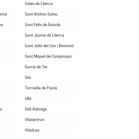
Sales de Llierca
uema
Sant Andreu Salou
eu
Sant Feliu de Guíxols
Sant Jaume de Llierca
Sant Julià del Llor i Bonmatí
Sant Miquel de Campmajor
Sarrià de Ter
Sils
Torroella de Fluvià
Ullà
ès
Vall-llobrega
Vilabertran
Viladrau