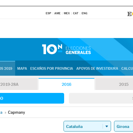
ESP
AME
MEX
CAT
ENG
S 2019
MAPA
ESCAÑOS POR PROVINCIA
APOYOS DE INVESTIDURA
CALCU
2019-28A
2016
2015
SO
na
»
Capmany