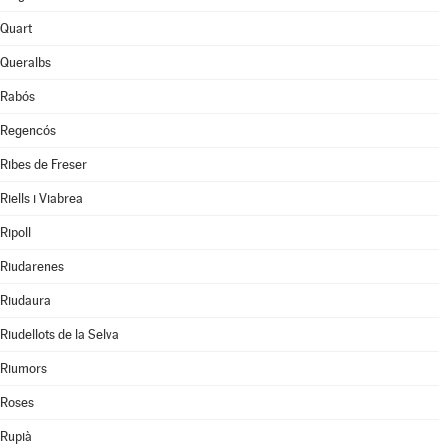
Quart
Queralbs
Rabós
Regencós
Ribes de Freser
Riells i Viabrea
Ripoll
Riudarenes
Riudaura
Riudellots de la Selva
Riumors
Roses
Rupià