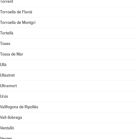
Torrent
Torroella de Fluvià
Torroella de Montgrí
Tortellà
Toses
Tossa de Mar
Ullà
Ullastret
Ultramort
Urús
Vallfogona de Ripollès
Vall-llobrega
Ventalló
Verges