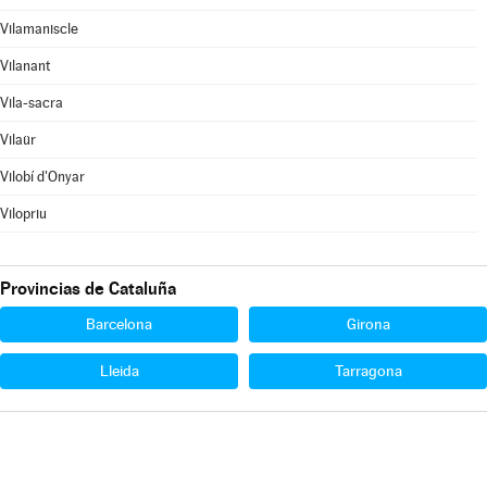
Vilamaniscle
Vilanant
Vila-sacra
Vilaür
Vilobí d'Onyar
Vilopriu
Provincias de Cataluña
Barcelona
Girona
Lleida
Tarragona