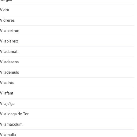
Vidrà
Vidreres
Vilabertran
Vilablareix
Viladamat
Viladasens
Vilademuls
Viladrau
Vilafant
Vilajuïga
Vilallonga de Ter
Vilamacolum
Vilamalla