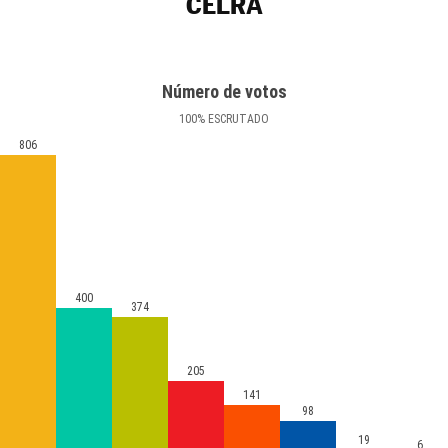
CELRÀ
Número de votos
100
%
ESCRUTADO
806
400
374
205
141
98
19
6