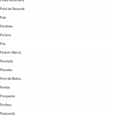
Palau-saverdera
Palol de Revardit
Pals
Pardines
Parlavà
Pau
Pedret i Marzà
Peralada
Planoles
Pont de Molins
Pontós
Porqueres
Portbou
Puigcerdà