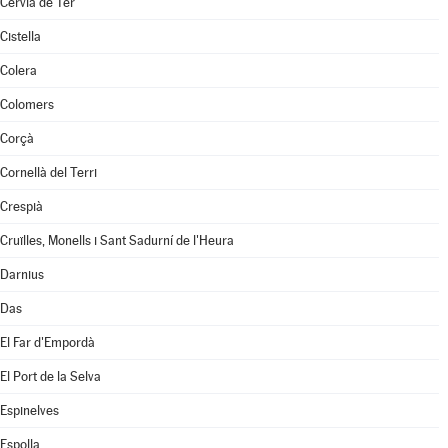
Cervià de Ter
Cistella
Colera
Colomers
Corçà
Cornellà del Terri
Crespià
Cruïlles, Monells i Sant Sadurní de l'Heura
Darnius
Das
El Far d'Empordà
El Port de la Selva
Espinelves
Espolla