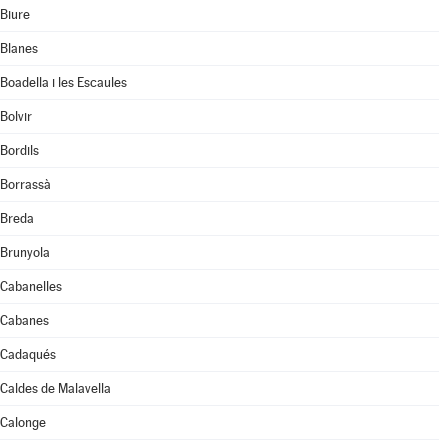
Biure
Blanes
Boadella i les Escaules
Bolvir
Bordils
Borrassà
Breda
Brunyola
Cabanelles
Cabanes
Cadaqués
Caldes de Malavella
Calonge