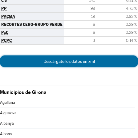
C's
141
6,81 %
PP
98
4,73 %
PACMA
19
0,92 %
RECORTES CERO-GRUPO VERDE
6
0,29 %
PxC
6
0,29 %
PCPC
3
0,14 %
Descárgate los datos en xml
Municipios de Girona
Agullana
Aiguaviva
Albanyà
Albons