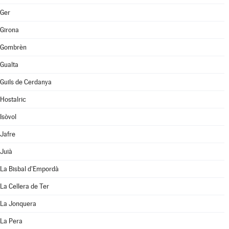
Ger
Girona
Gombrèn
Gualta
Guils de Cerdanya
Hostalric
Isòvol
Jafre
Juià
La Bisbal d'Empordà
La Cellera de Ter
La Jonquera
La Pera