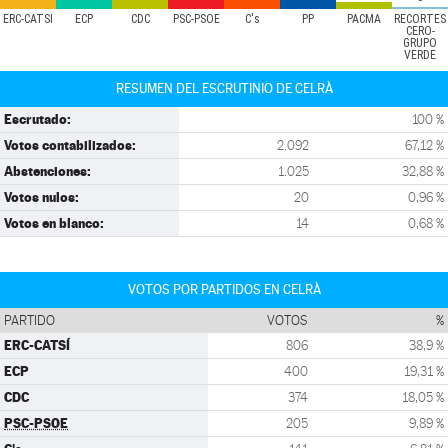
ERC-CATSÍ
ECP
CDC
PSC-PSOE
C's
PP
PACMA
RECORTES
CERO-
GRUPO
VERDE
RESUMEN DEL ESCRUTINIO DE CELRÀ
Escrutado:
100 %
Votos contabilizados:
2.092
67,12 %
Abstenciones:
1.025
32,88 %
Votos nulos:
20
0,96 %
Votos en blanco:
14
0,68 %
VOTOS POR PARTIDOS EN CELRÀ
PARTIDO
VOTOS
%
ERC-CATSÍ
806
38,9 %
ECP
400
19,31 %
CDC
374
18,05 %
PSC-PSOE
205
9,89 %