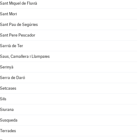
Sant Miquel de Fluvià
Sant Mori
Sant Pau de Segúries
Sant Pere Pescador
Sarrià de Ter
Saus, Camallera i Llampaies
Serinyà
Serra de Daró
Setcases
Sils
Siurana
Susqueda
Terrades