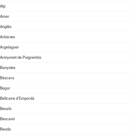
Alp
Amer
Anglès
Arbúcies
Argelaguer
Avinyonet de Puigventós
Banyoles
Bàscara
Begur
Bellcaire d'Empordà
Besalú
Bescanó
Beuda