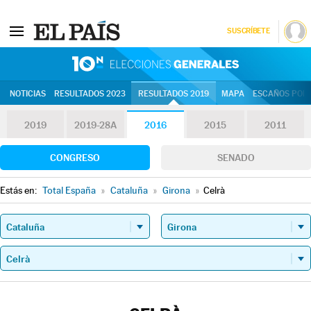
SUSCRÍBETE
10N | Eleccion
NOTICIAS
RESULTADOS 2023
RESULTADOS 2019
MAPA
ESCAÑOS POR 
2019
2019-28A
2016
2015
2011
CONGRESO
SENADO
Estás en:
Total España
»
Cataluña
»
Girona
»
Celrà