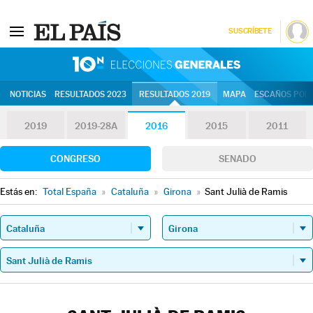
SUSCRÍBETE
10N | Eleccion
NOTICIAS
RESULTADOS 2023
RESULTADOS 2019
MAPA
ESCAÑOS POR 
2019
2019-28A
2016
2015
2011
CONGRESO
SENADO
Estás en:
Total España
»
Cataluña
»
Girona
»
Sant Julià de Ramis