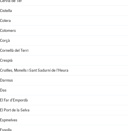
Cervià de Ter
Cistella
Colera
Colomers
Corçà
Cornellà del Terri
Crespià
Cruïlles, Monells i Sant Sadurní de l'Heura
Darnius
Das
El Far d'Empordà
El Port de la Selva
Espinelves
Espolla