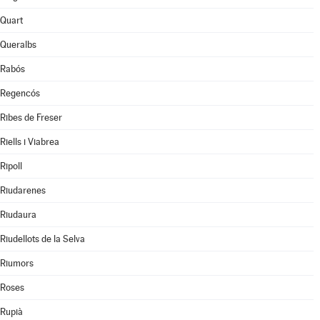
Quart
Queralbs
Rabós
Regencós
Ribes de Freser
Riells i Viabrea
Ripoll
Riudarenes
Riudaura
Riudellots de la Selva
Riumors
Roses
Rupià