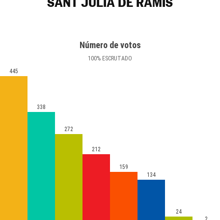
SANT JULIÀ DE RAMIS
Número de votos
100
%
ESCRUTADO
445
338
272
212
159
134
24
2