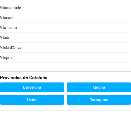
Vilamaniscle
Vilanant
Vila-sacra
Vilaür
Vilobí d'Onyar
Vilopriu
Provincias de Cataluña
Barcelona
Girona
Lleida
Tarragona