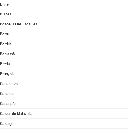
Biure
Blanes
Boadella i les Escaules
Bolvir
Bordils
Borrassà
Breda
Brunyola
Cabanelles
Cabanes
Cadaqués
Caldes de Malavella
Calonge