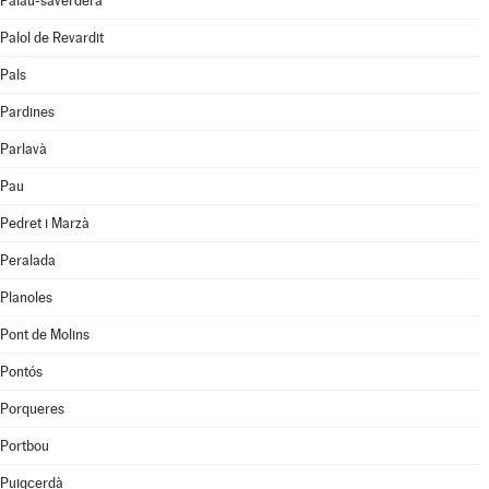
Palau-saverdera
Palol de Revardit
Pals
Pardines
Parlavà
Pau
Pedret i Marzà
Peralada
Planoles
Pont de Molins
Pontós
Porqueres
Portbou
Puigcerdà