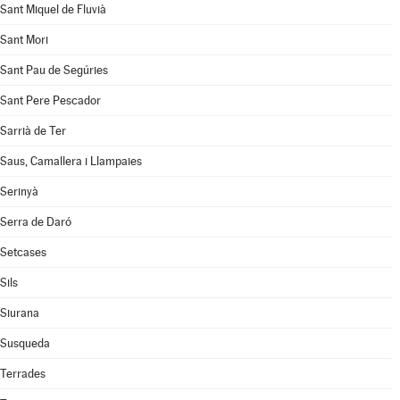
Sant Miquel de Fluvià
Sant Mori
Sant Pau de Segúries
Sant Pere Pescador
Sarrià de Ter
Saus, Camallera i Llampaies
Serinyà
Serra de Daró
Setcases
Sils
Siurana
Susqueda
Terrades