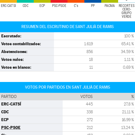
ERC-CATSÍ
CDC
ECP
PSC-PSOE
C's
PP
PACMA
RECORTES
CERO-
GRUPO
VERDE
RESUMEN DEL ESCRUTINIO DE SANT JULIÀ DE RAMIS
Escrutado:
100 %
Votos contabilizados:
1.619
65,41 %
Abstenciones:
856
34,59 %
Votos nulos:
18
1,11 %
Votos en blanco:
11
0,69 %
VOTOS POR PARTIDOS EN SANT JULIÀ DE RAMIS
PARTIDO
VOTOS
%
ERC-CATSÍ
445
27,8 %
CDC
338
21,11 %
ECP
272
16,99 %
PSC-PSOE
212
13,24 %