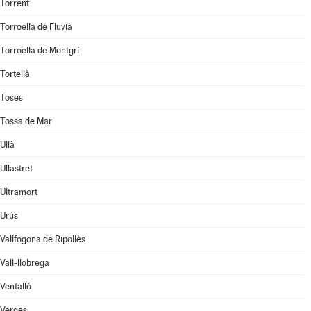
Torrent
Torroella de Fluvià
Torroella de Montgrí
Tortellà
Toses
Tossa de Mar
Ullà
Ullastret
Ultramort
Urús
Vallfogona de Ripollès
Vall-llobrega
Ventalló
Verges