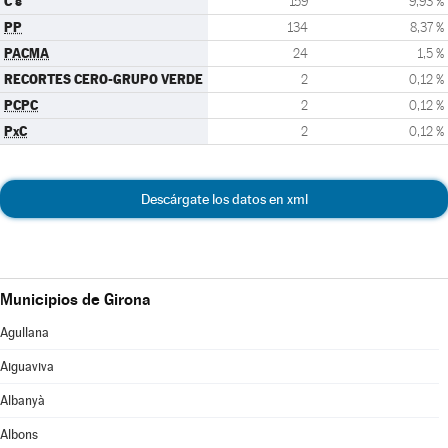
C's
159
9,93 %
PP
134
8,37 %
PACMA
24
1,5 %
RECORTES CERO-GRUPO VERDE
2
0,12 %
PCPC
2
0,12 %
PxC
2
0,12 %
Descárgate los datos en xml
Municipios de Girona
Agullana
Aiguaviva
Albanyà
Albons