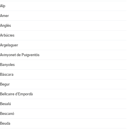
Alp
Amer
Anglès
Arbúcies
Argelaguer
Avinyonet de Puigventós
Banyoles
Bàscara
Begur
Bellcaire d'Empordà
Besalú
Bescanó
Beuda