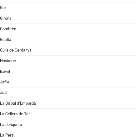
Ger
Girona
Gombrèn
Gualta
Guils de Cerdanya
Hostalric
Isòvol
Jafre
Juià
La Bisbal d'Empordà
La Cellera de Ter
La Jonquera
La Pera