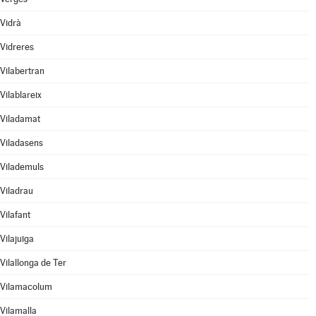
Vidrà
Vidreres
Vilabertran
Vilablareix
Viladamat
Viladasens
Vilademuls
Viladrau
Vilafant
Vilajuïga
Vilallonga de Ter
Vilamacolum
Vilamalla