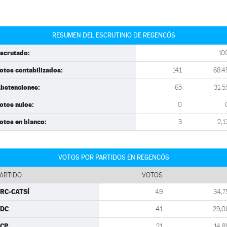
RESUMEN DEL ESCRUTINIO DE REGENCÓS
scrutado:
10
otos contabilizados:
141
68,4
bstenciones:
65
31,5
otos nulos:
0
otos en blanco:
3
2,1
VOTOS POR PARTIDOS EN REGENCÓS
ARTIDO
VOTOS
RC-CATSÍ
49
34,7
CDC
41
29,0
ECP
21
14,8