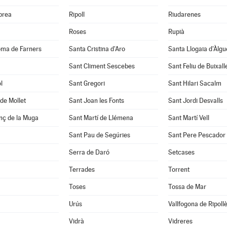
abrea
Ripoll
Riudarenes
Roses
Rupià
oma de Farners
Santa Cristina d'Aro
Santa Llogaia d'Àlg
Sant Climent Sescebes
Sant Feliu de Buixall
l
Sant Gregori
Sant Hilari Sacalm
de Mollet
Sant Joan les Fonts
Sant Jordi Desvalls
nç de la Muga
Sant Martí de Llémena
Sant Martí Vell
Sant Pau de Segúries
Sant Pere Pescador
Serra de Daró
Setcases
Terrades
Torrent
Toses
Tossa de Mar
Urús
Vallfogona de Ripoll
Vidrà
Vidreres