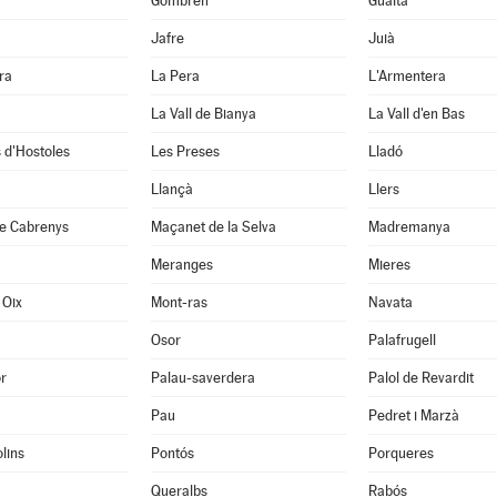
Gombrèn
Gualta
Jafre
Juià
ra
La Pera
L'Armentera
La Vall de Bianya
La Vall d'en Bas
 d'Hostoles
Les Preses
Lladó
Llançà
Llers
e Cabrenys
Maçanet de la Selva
Madremanya
Meranges
Mieres
 Oix
Mont-ras
Navata
Osor
Palafrugell
r
Palau-saverdera
Palol de Revardit
Pau
Pedret i Marzà
lins
Pontós
Porqueres
Queralbs
Rabós