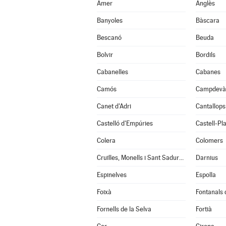
Amer
Anglès
Banyoles
Bàscara
Bescanó
Beuda
Bolvir
Bordils
Cabanelles
Cabanes
Camós
Campdevà
Canet d'Adri
Cantallops
Castelló d'Empúries
Castell-Pla
Colera
Colomers
Cruïlles, Monells i Sant Sadurní de l'Heura
Darnius
Espinelves
Espolla
Foixà
Fontanals
Fornells de la Selva
Fortià