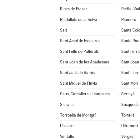
Ribes de Freser
Riells i Vi
Riudellots de la Selva
Riumors
Salt
Santa Col
Sant Aniol de Finestres
Santa Pau
Sant Feliu de Pallerols
Sant Ferrio
Sant Joan de les Abadesses
Sant Joan 
Sant Julià de Ramis
Sant Llore
Sant Miquel de Fluvià
Sant Mori
Saus, Camallera i Llampaies
Serinyà
Siurana
Susqueda
Torroella de Montgrí
Tortellà
Ullastret
Ultramort
Ventalló
Verges