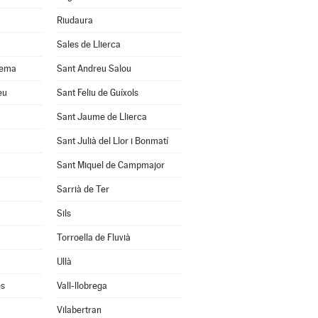
Riudaura
Sales de Llierca
uema
Sant Andreu Salou
eu
Sant Feliu de Guíxols
Sant Jaume de Llierca
Sant Julià del Llor i Bonmatí
Sant Miquel de Campmajor
Sarrià de Ter
Sils
Torroella de Fluvià
Ullà
ès
Vall-llobrega
Vilabertran