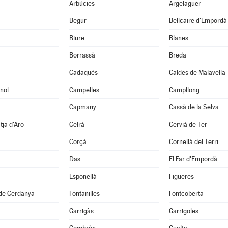
Arbúcies
Argelaguer
Begur
Bellcaire d'Empordà
Biure
Blanes
Borrassà
Breda
Cadaqués
Caldes de Malavella
nol
Campelles
Campllong
Capmany
Cassà de la Selva
tja d'Aro
Celrà
Cervià de Ter
Corçà
Cornellà del Terri
Das
El Far d'Empordà
Esponellà
Figueres
 de Cerdanya
Fontanilles
Fontcoberta
Garrigàs
Garrigoles