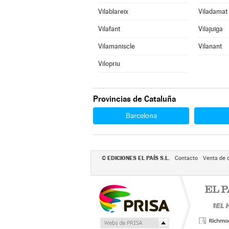
Vilablareix
Viladamat
Vilafant
Vilajuïga
Vilamaniscle
Vilanant
Vilopriu
Provincias de Cataluña
Barcelona
EDICIONES EL PAÍS S.L.
©
Contacto
Venta de 