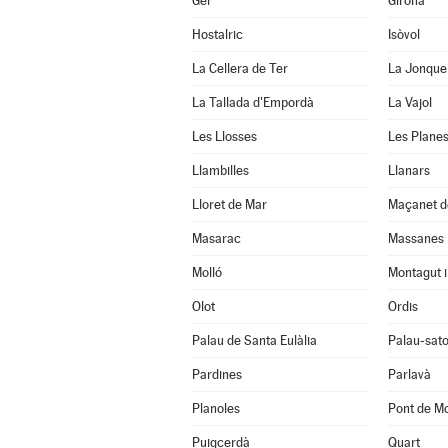
Ger
Girona
Hostalric
Isòvol
La Cellera de Ter
La Jonque
La Tallada d'Empordà
La Vajol
Les Llosses
Les Planes
Llambilles
Llanars
Lloret de Mar
Maçanet d
Masarac
Massanes
Molló
Montagut i
Olot
Ordis
Palau de Santa Eulàlia
Palau-sato
Pardines
Parlavà
Planoles
Pont de Mo
Puigcerdà
Quart