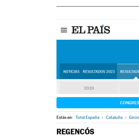
NOTICIAS
RESULTADOS 2023
RESULTADO
2019
CONGRE
Estás en:
Total España
»
Cataluña
»
Giro
REGENCÓS