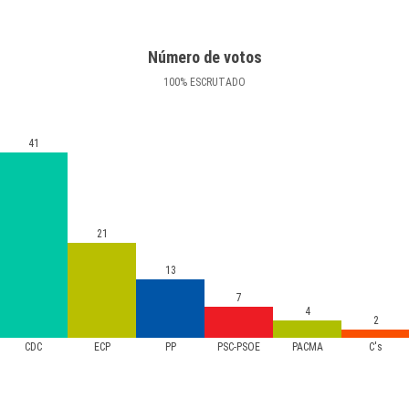
Número de votos
100
%
ESCRUTADO
41
21
13
7
4
2
CDC
ECP
PP
PSC-PSOE
PACMA
C's