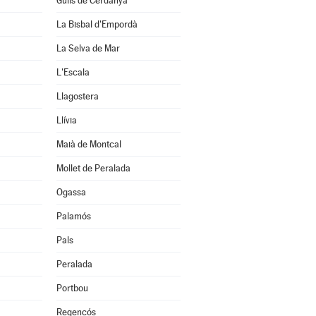
Guils de Cerdanya
La Bisbal d'Empordà
La Selva de Mar
L'Escala
Llagostera
Llívia
Maià de Montcal
Mollet de Peralada
Ogassa
Palamós
Pals
Peralada
Portbou
Regencós