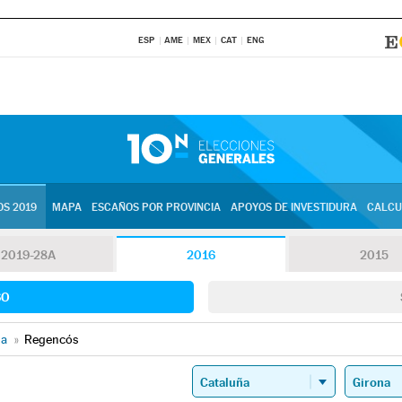
ESP
AME
MEX
CAT
ENG
S 2019
MAPA
ESCAÑOS POR PROVINCIA
APOYOS DE INVESTIDURA
CALCU
2019-28A
2016
2015
SO
na
»
Regencós