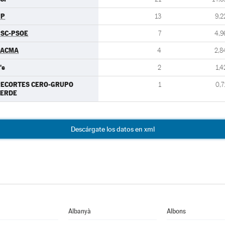
PP
13
9,2
SC-PSOE
7
4,9
PACMA
4
2,8
's
2
1,4
RECORTES CERO-GRUPO
1
0,7
VERDE
Descárgate los datos en xml
Albanyà
Albons