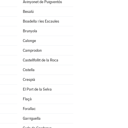
Avinyonet de Puigventós
Besalú
Boadella i les Escaules
Brunyola
Calonge
Camprodon
Castellfollit de la Roca
Cistella
Crespià
El Port de la Selva
Flaçà
Forallac
Garriguella