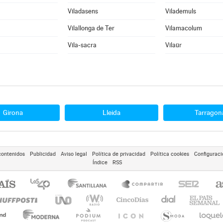
Viladasens
Vilademuls
Vilallonga de Ter
Vilamacolum
Vila-sacra
Vilaür
Girona
Lleida
Tarragon
contenidos
Publicidad
Aviso legal
Política de privacidad
Política cookies
Configuraci
Índice
RSS