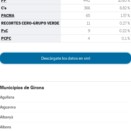
PP
442
10,65 %
C's
366
8,82 %
PACMA
65
1,57 %
RECORTES CERO-GRUPO VERDE
11
0,27 %
PxC
9
0,22 %
PCPC
4
0,1 %
Descárgate los datos en xml
Municipios de Girona
Agullana
Aiguaviva
Albanyà
Albons