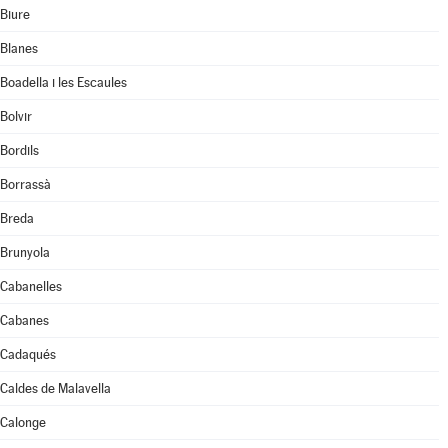
Biure
Blanes
Boadella i les Escaules
Bolvir
Bordils
Borrassà
Breda
Brunyola
Cabanelles
Cabanes
Cadaqués
Caldes de Malavella
Calonge