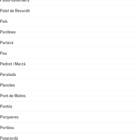
Palau-saverdera
Palol de Revardit
Pals
Pardines
Parlavà
Pau
Pedret i Marzà
Peralada
Planoles
Pont de Molins
Pontós
Porqueres
Portbou
Puigcerdà