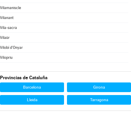
Vilamaniscle
Vilanant
Vila-sacra
Vilaür
Vilobí d'Onyar
Vilopriu
Provincias de Cataluña
Barcelona
Girona
Lleida
Tarragona