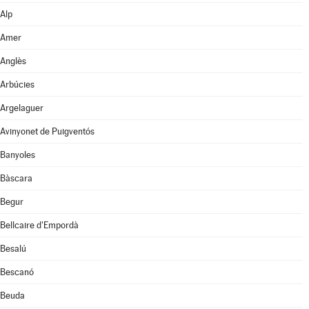
Alp
Amer
Anglès
Arbúcies
Argelaguer
Avinyonet de Puigventós
Banyoles
Bàscara
Begur
Bellcaire d'Empordà
Besalú
Bescanó
Beuda