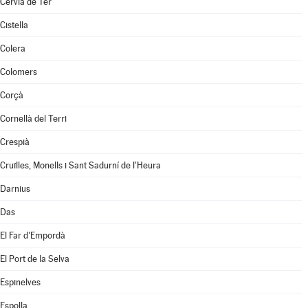
Cervià de Ter
Cistella
Colera
Colomers
Corçà
Cornellà del Terri
Crespià
Cruïlles, Monells i Sant Sadurní de l'Heura
Darnius
Das
El Far d'Empordà
El Port de la Selva
Espinelves
Espolla