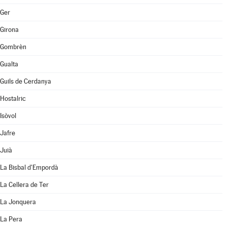
Ger
Girona
Gombrèn
Gualta
Guils de Cerdanya
Hostalric
Isòvol
Jafre
Juià
La Bisbal d'Empordà
La Cellera de Ter
La Jonquera
La Pera