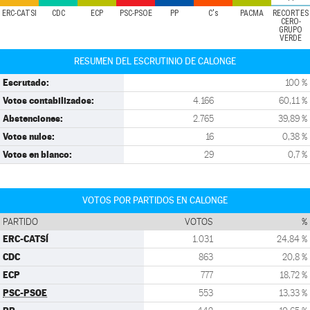
ERC-CATSÍ
CDC
ECP
PSC-PSOE
PP
C's
PACMA
RECORTES
CERO-
GRUPO
VERDE
RESUMEN DEL ESCRUTINIO DE CALONGE
Escrutado:
100 %
Votos contabilizados:
4.166
60,11 %
Abstenciones:
2.765
39,89 %
Votos nulos:
16
0,38 %
Votos en blanco:
29
0,7 %
VOTOS POR PARTIDOS EN CALONGE
PARTIDO
VOTOS
%
ERC-CATSÍ
1.031
24,84 %
CDC
863
20,8 %
ECP
777
18,72 %
PSC-PSOE
553
13,33 %