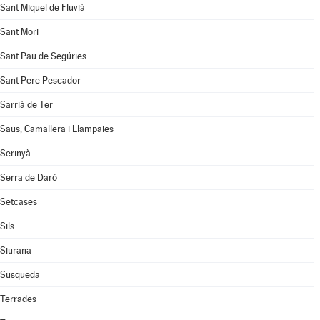
Sant Miquel de Fluvià
Sant Mori
Sant Pau de Segúries
Sant Pere Pescador
Sarrià de Ter
Saus, Camallera i Llampaies
Serinyà
Serra de Daró
Setcases
Sils
Siurana
Susqueda
Terrades