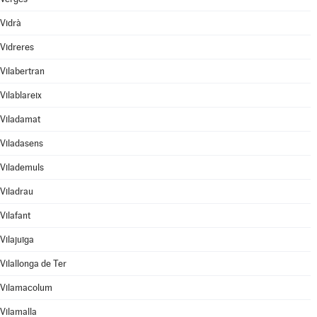
Vidrà
Vidreres
Vilabertran
Vilablareix
Viladamat
Viladasens
Vilademuls
Viladrau
Vilafant
Vilajuïga
Vilallonga de Ter
Vilamacolum
Vilamalla