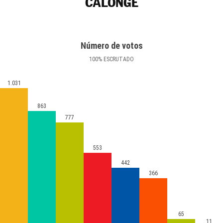
CALONGE
Número de votos
100
%
ESCRUTADO
1.031
863
777
553
442
366
65
11