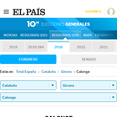
SUSCRÍBETE
10N | Eleccion
NOTICIAS
RESULTADOS 2023
RESULTADOS 2019
MAPA
ESCAÑOS POR 
2019
2019-28A
2016
2015
2011
CONGRESO
SENADO
Estás en:
Total España
»
Cataluña
»
Girona
»
Calonge