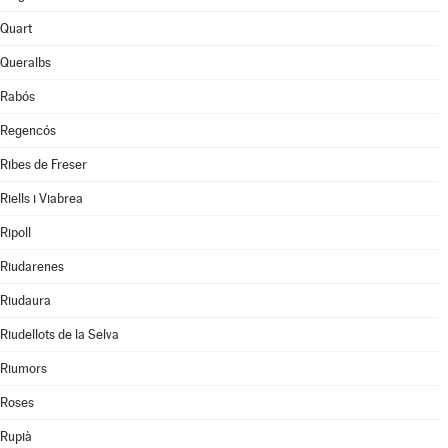
Quart
Queralbs
Rabós
Regencós
Ribes de Freser
Riells i Viabrea
Ripoll
Riudarenes
Riudaura
Riudellots de la Selva
Riumors
Roses
Rupià