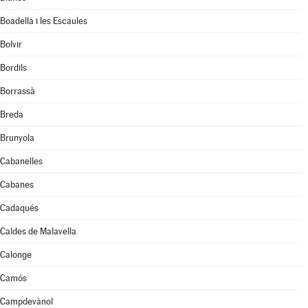
Boadella i les Escaules
Bolvir
Bordils
Borrassà
Breda
Brunyola
Cabanelles
Cabanes
Cadaqués
Caldes de Malavella
Calonge
Camós
Campdevànol