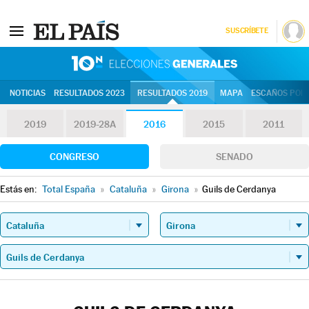
SUSCRÍBETE
10N | Eleccion
NOTICIAS
RESULTADOS 2023
RESULTADOS 2019
MAPA
ESCAÑOS POR 
2019
2019-28A
2016
2015
2011
CONGRESO
SENADO
Estás en:
Total España
»
Cataluña
»
Girona
»
Guils de Cerdanya