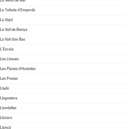
La Selva de Mar
La Tallada d'Empordà
La Vajol
La Vall de Bianya
La Vall d'en Bas
L'Escala
Les Llosses
Les Planes d'Hostoles
Les Preses
Lladó
Llagostera
Llambilles
Llanars
Llançà