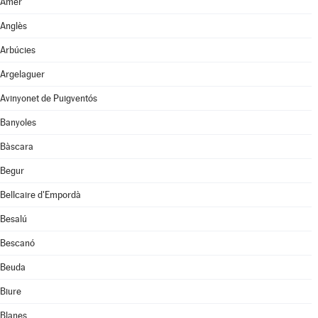
Amer
Anglès
Arbúcies
Argelaguer
Avinyonet de Puigventós
Banyoles
Bàscara
Begur
Bellcaire d'Empordà
Besalú
Bescanó
Beuda
Biure
Blanes