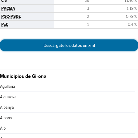
C's
29
11,46 %
PACMA
3
1,19 %
PSC-PSOE
2
0,79 %
PxC
1
0,4 %
Descárgate los datos en xml
Municipios de Girona
Agullana
Aiguaviva
Albanyà
Albons
Alp