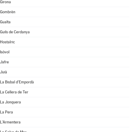
Girona
Gombrèn
Gualta
Guils de Cerdanya
Hostalric
Isòvol
Jafre
Juià
La Bisbal d'Empordà
La Cellera de Ter
La Jonquera
La Pera
L'Armentera