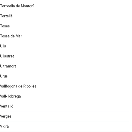
Torroella de Montgrí
Tortellà
Toses
Tossa de Mar
Ullà
Ullastret
Ultramort
Urús
Vallfogona de Ripollès
Vall-llobrega
Ventalló
Verges
Vidrà