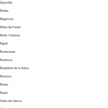
Queralbs
Rabós
Regencós
Ribes de Freser
Riells i Viabrea
Ripoll
Riudarenes
Riudaura
Riudellots de la Selva
Riumors
Roses
Rupià
Sales de Llierca