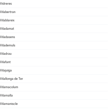
Vidreres
Vilabertran
Vilablareix
Viladamat
Viladasens
Vilademuls
Viladrau
Vilafant
Vilajuïga
Vilallonga de Ter
Vilamacolum
Vilamalla
Vilamaniscle