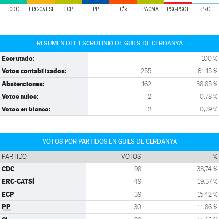
CDC
ERC-CATSÍ
ECP
PP
C's
PACMA
PSC-PSOE
PxC
RESUMEN DEL ESCRUTINIO DE GUILS DE CERDANYA
Escrutado:
100 %
Votos contabilizados:
255
61,15 %
Abstenciones:
162
38,85 %
Votos nulos:
2
0,78 %
Votos en blanco:
2
0,79 %
VOTOS POR PARTIDOS EN GUILS DE CERDANYA
PARTIDO
VOTOS
%
CDC
98
38,74 %
ERC-CATSÍ
49
19,37 %
ECP
39
15,42 %
PP
30
11,86 %