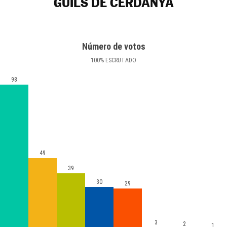
GUILS DE CERDANYA
Número de votos
100
%
ESCRUTADO
98
49
39
30
29
3
2
1