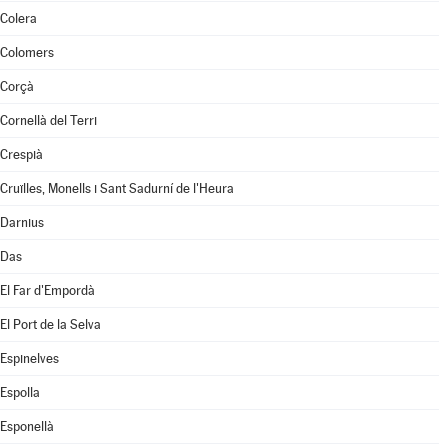
Colera
Colomers
Corçà
Cornellà del Terri
Crespià
Cruïlles, Monells i Sant Sadurní de l'Heura
Darnius
Das
El Far d'Empordà
El Port de la Selva
Espinelves
Espolla
Esponellà