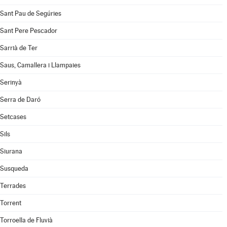
Sant Pau de Segúries
Sant Pere Pescador
Sarrià de Ter
Saus, Camallera i Llampaies
Serinyà
Serra de Daró
Setcases
Sils
Siurana
Susqueda
Terrades
Torrent
Torroella de Fluvià