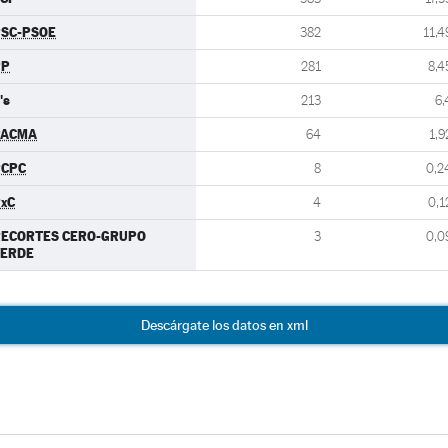
SC-PSOE
382
11,4
PP
281
8,4
's
213
6,
PACMA
64
1,9
PCPC
8
0,2
xC
4
0,1
RECORTES CERO-GRUPO
3
0,0
VERDE
Descárgate los datos en xml