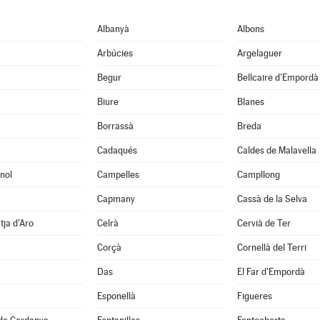
Albanyà
Albons
Arbúcies
Argelaguer
Begur
Bellcaire d'Empordà
Biure
Blanes
Borrassà
Breda
Cadaqués
Caldes de Malavella
nol
Campelles
Campllong
Capmany
Cassà de la Selva
tja d'Aro
Celrà
Cervià de Ter
Corçà
Cornellà del Terri
Das
El Far d'Empordà
Esponellà
Figueres