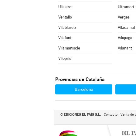
Ullastret
Ultramort
Ventalló
Verges
Vilablareix
Viladamat
Vilafant
Vilajuïga
Vilamaniscle
Vilanant
Vilopriu
Provincias de Cataluña
Barcelona
EDICIONES EL PAÍS S.L.
©
Contacto
Venta de 