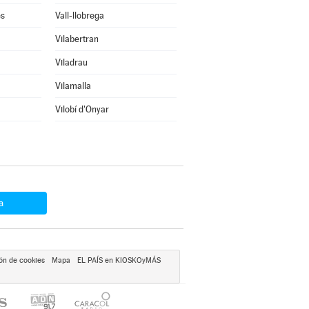
ès
Vall-llobrega
Vilabertran
Viladrau
Vilamalla
Vilobí d'Onyar
a
ón de cookies
Mapa
EL PAÍS en KIOSKOyMÁS