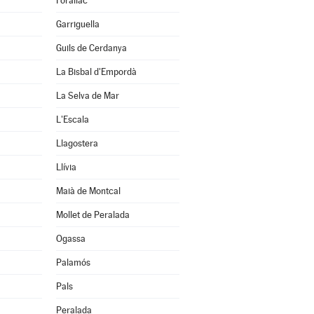
Forallac
Garriguella
Guils de Cerdanya
La Bisbal d'Empordà
La Selva de Mar
L'Escala
Llagostera
Llívia
Maià de Montcal
Mollet de Peralada
Ogassa
Palamós
Pals
Peralada