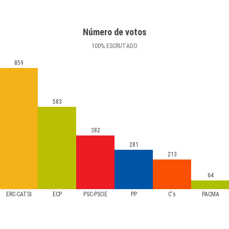
Número de votos
100
%
ESCRUTADO
859
583
382
281
213
64
ERC-CATSÍ
ECP
PSC-PSOE
PP
C's
PACMA