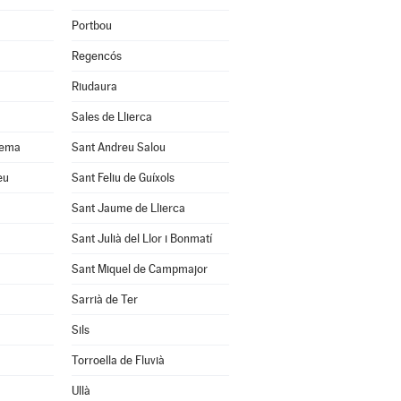
Portbou
Regencós
Riudaura
Sales de Llierca
uema
Sant Andreu Salou
eu
Sant Feliu de Guíxols
Sant Jaume de Llierca
Sant Julià del Llor i Bonmatí
Sant Miquel de Campmajor
Sarrià de Ter
Sils
Torroella de Fluvià
Ullà