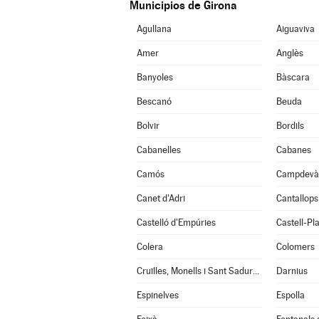
Municipios de Girona
Agullana
Aiguaviva
Amer
Anglès
Banyoles
Bàscara
Bescanó
Beuda
Bolvir
Bordils
Cabanelles
Cabanes
Camós
Campdevà
Canet d'Adri
Cantallops
Castelló d'Empúries
Castell-Pla
Colera
Colomers
Cruïlles, Monells i Sant Sadurní de l'Heura
Darnius
Espinelves
Espolla