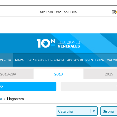
ESP
AME
MEX
CAT
ENG
S 2019
MAPA
ESCAÑOS POR PROVINCIA
APOYOS DE INVESTIDURA
CALCU
2019-28A
2016
2015
SO
na
»
Llagostera