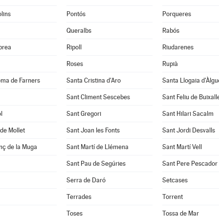
lins
Pontós
Porqueres
Queralbs
Rabós
abrea
Ripoll
Riudarenes
Roses
Rupià
oma de Farners
Santa Cristina d'Aro
Santa Llogaia d'Àlg
Sant Climent Sescebes
Sant Feliu de Buixall
l
Sant Gregori
Sant Hilari Sacalm
de Mollet
Sant Joan les Fonts
Sant Jordi Desvalls
nç de la Muga
Sant Martí de Llémena
Sant Martí Vell
Sant Pau de Segúries
Sant Pere Pescador
Serra de Daró
Setcases
Terrades
Torrent
Toses
Tossa de Mar