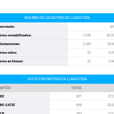
RESUMEN DEL ESCRUTINIO DE LLAGOSTERA
scrutado:
10
otos contabilizados:
3.349
60,4
bstenciones:
2.194
39,5
otos nulos:
23
0,6
otos en blanco:
22
0,6
VOTOS POR PARTIDOS EN LLAGOSTERA
ARTIDO
VOTOS
CDC
907
27,2
RC-CATSÍ
859
25,8
ECP
583
17,5