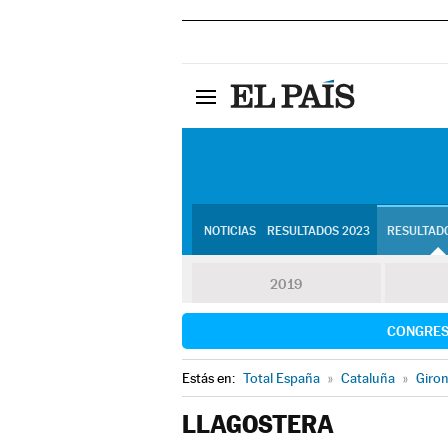
NOTICIAS
RESULTADOS 2023
RESULTADO
2019
CONGRE
Estás en:
Total España
»
Cataluña
»
Giro
LLAGOSTERA