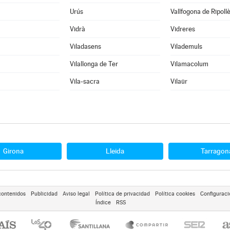
Urús
Vallfogona de Ripoll
Vidrà
Vidreres
Viladasens
Vilademuls
Vilallonga de Ter
Vilamacolum
Vila-sacra
Vilaür
Girona
Lleida
Tarragon
contenidos
Publicidad
Aviso legal
Política de privacidad
Política cookies
Configuraci
Índice
RSS