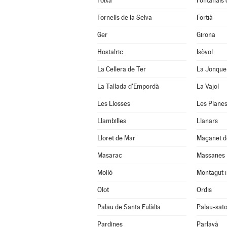
Foixà
Fontanals
Fornells de la Selva
Fortià
Ger
Girona
Hostalric
Isòvol
La Cellera de Ter
La Jonque
La Tallada d'Empordà
La Vajol
Les Llosses
Les Planes
Llambilles
Llanars
Lloret de Mar
Maçanet d
Masarac
Massanes
Molló
Montagut i
Olot
Ordis
Palau de Santa Eulàlia
Palau-sato
Pardines
Parlavà