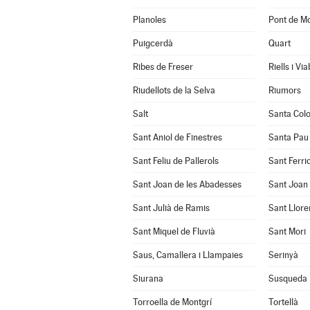
Planoles
Pont de Mo
Puigcerdà
Quart
Ribes de Freser
Riells i Vi
Riudellots de la Selva
Riumors
Salt
Santa Col
Sant Aniol de Finestres
Santa Pau
Sant Feliu de Pallerols
Sant Ferrio
Sant Joan de les Abadesses
Sant Joan 
Sant Julià de Ramis
Sant Llore
Sant Miquel de Fluvià
Sant Mori
Saus, Camallera i Llampaies
Serinyà
Siurana
Susqueda
Torroella de Montgrí
Tortellà