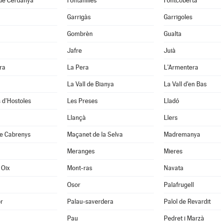
 de Cerdanya
Fontanilles
Fontcoberta
Garrigàs
Garrigoles
Gombrèn
Gualta
Jafre
Juià
ra
La Pera
L'Armentera
La Vall de Bianya
La Vall d'en Bas
 d'Hostoles
Les Preses
Lladó
Llançà
Llers
e Cabrenys
Maçanet de la Selva
Madremanya
Meranges
Mieres
 Oix
Mont-ras
Navata
Osor
Palafrugell
r
Palau-saverdera
Palol de Revardit
Pau
Pedret i Marzà