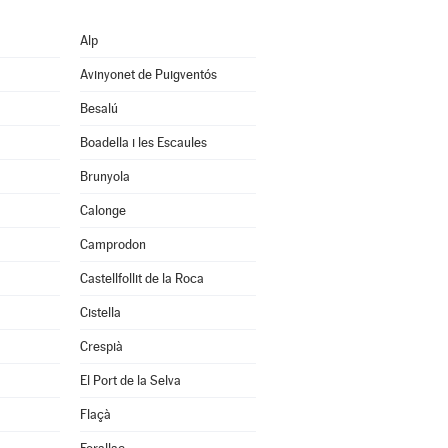
Alp
Avinyonet de Puigventós
Besalú
Boadella i les Escaules
Brunyola
Calonge
Camprodon
Castellfollit de la Roca
Cistella
Crespià
El Port de la Selva
Flaçà