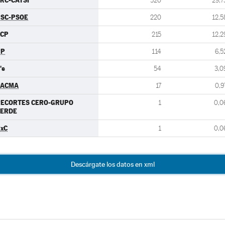
RC-CATSÍ
520
29,7
SC-PSOE
220
12,5
ECP
215
12,2
PP
114
6,5
's
54
3,0
PACMA
17
0,9
RECORTES CERO-GRUPO
1
0,0
VERDE
xC
1
0,0
Descárgate los datos en xml