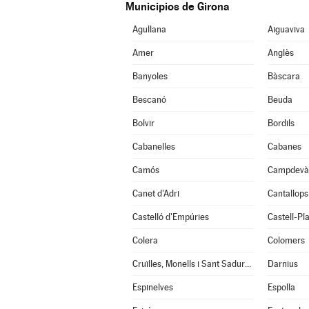
Municipios de Girona
Agullana
Aiguaviva
Amer
Anglès
Banyoles
Bàscara
Bescanó
Beuda
Bolvir
Bordils
Cabanelles
Cabanes
Camós
Campdevà
Canet d'Adri
Cantallops
Castelló d'Empúries
Castell-Pla
Colera
Colomers
Cruïlles, Monells i Sant Sadurní de l'Heura
Darnius
Espinelves
Espolla