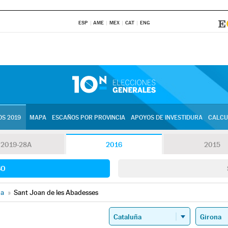
ESP
AME
MEX
CAT
ENG
S 2019
MAPA
ESCAÑOS POR PROVINCIA
APOYOS DE INVESTIDURA
CALCU
2019-28A
2016
2015
SO
na
»
Sant Joan de les Abadesses