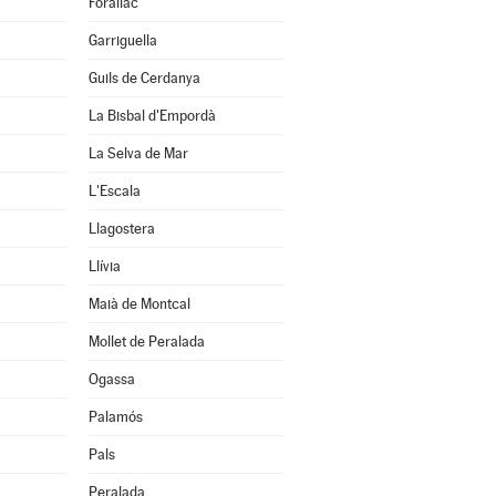
Forallac
Garriguella
Guils de Cerdanya
La Bisbal d'Empordà
La Selva de Mar
L'Escala
Llagostera
Llívia
Maià de Montcal
Mollet de Peralada
Ogassa
Palamós
Pals
Peralada