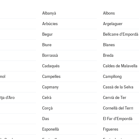
Albanyà
Albons
Arbúcies
Argelaguer
Begur
Bellcaire d'Empordà
Biure
Blanes
Borrassà
Breda
Cadaqués
Caldes de Malavella
nol
Campelles
Campllong
Capmany
Cassà de la Selva
tja d'Aro
Celrà
Cervià de Ter
Corçà
Cornellà del Terri
Das
El Far d'Empordà
Esponellà
Figueres