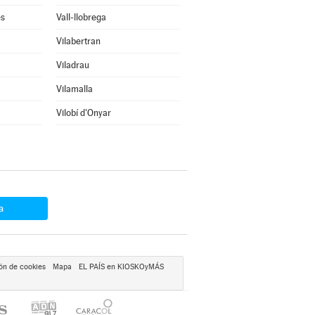
ès
Vall-llobrega
Vilabertran
Viladrau
Vilamalla
Vilobí d'Onyar
a
ón de cookies
Mapa
EL PAÍS en KIOSKOyMÁS