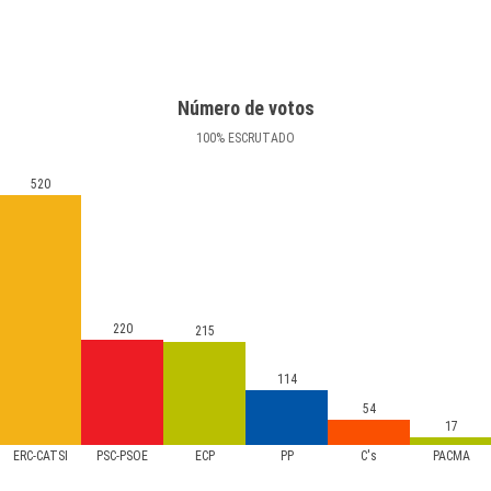
Número de votos
100
%
ESCRUTADO
520
220
215
114
54
17
ERC-CATSÍ
PSC-PSOE
ECP
PP
C's
PACMA