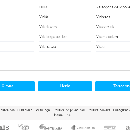
Urús
Vallfogona de Ripoll
Vidrà
Vidreres
Viladasens
Vilademuls
Vilallonga de Ter
Vilamacolum
Vila-sacra
Vilaür
Girona
Lleida
Tarragon
contenidos
Publicidad
Aviso legal
Política de privacidad
Política cookies
Configuraci
Índice
RSS