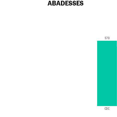
ABADESSES
570
CDC