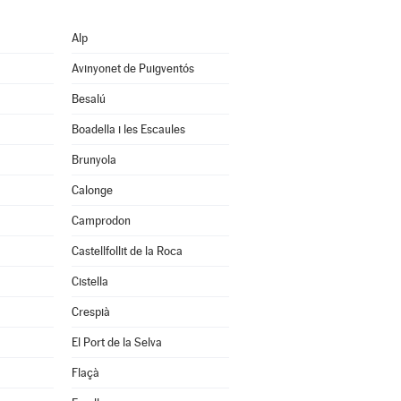
Alp
Avinyonet de Puigventós
Besalú
Boadella i les Escaules
Brunyola
Calonge
Camprodon
Castellfollit de la Roca
Cistella
Crespià
El Port de la Selva
Flaçà