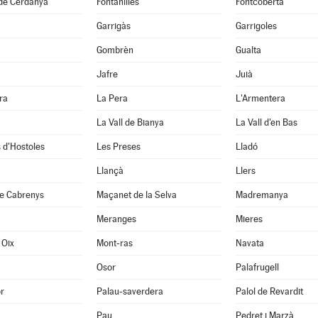
 de Cerdanya
Fontanilles
Fontcoberta
Garrigàs
Garrigoles
Gombrèn
Gualta
Jafre
Juià
ra
La Pera
L'Armentera
La Vall de Bianya
La Vall d'en Bas
 d'Hostoles
Les Preses
Lladó
Llançà
Llers
e Cabrenys
Maçanet de la Selva
Madremanya
Meranges
Mieres
 Oix
Mont-ras
Navata
Osor
Palafrugell
r
Palau-saverdera
Palol de Revardit
Pau
Pedret i Marzà