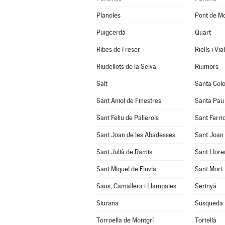
Planoles
Pont de Mo
Puigcerdà
Quart
Ribes de Freser
Riells i Vi
Riudellots de la Selva
Riumors
Salt
Santa Col
Sant Aniol de Finestres
Santa Pau
Sant Feliu de Pallerols
Sant Ferrio
Sant Joan de les Abadesses
Sant Joan 
Sant Julià de Ramis
Sant Llore
Sant Miquel de Fluvià
Sant Mori
Saus, Camallera i Llampaies
Serinyà
Siurana
Susqueda
Torroella de Montgrí
Tortellà