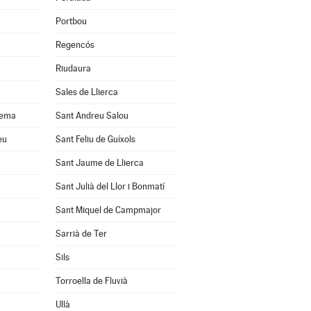
Portbou
Regencós
Riudaura
Sales de Llierca
uema
Sant Andreu Salou
eu
Sant Feliu de Guíxols
Sant Jaume de Llierca
Sant Julià del Llor i Bonmatí
Sant Miquel de Campmajor
Sarrià de Ter
Sils
Torroella de Fluvià
Ullà