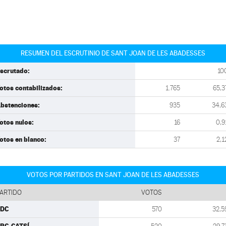
RESUMEN DEL ESCRUTINIO DE SANT JOAN DE LES ABADESSES
scrutado:
10
otos contabilizados:
1.765
65,3
bstenciones:
935
34,6
otos nulos:
16
0,9
otos en blanco:
37
2,1
VOTOS POR PARTIDOS EN SANT JOAN DE LES ABADESSES
ARTIDO
VOTOS
CDC
570
32,5