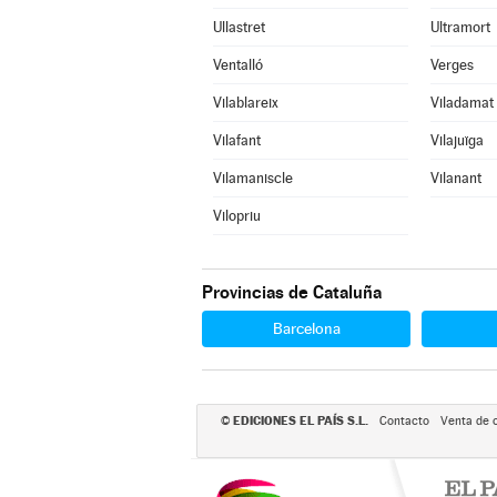
Ullastret
Ultramort
Ventalló
Verges
Vilablareix
Viladamat
Vilafant
Vilajuïga
Vilamaniscle
Vilanant
Vilopriu
Provincias de Cataluña
Barcelona
EDICIONES EL PAÍS S.L.
©
Contacto
Venta de 