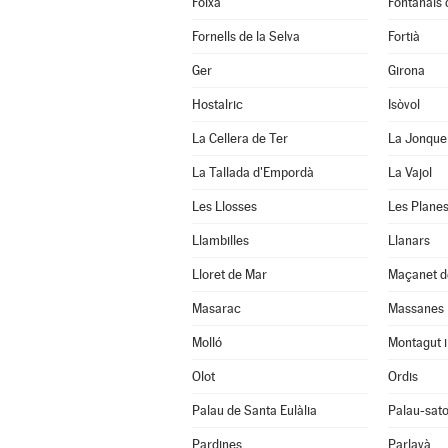
Foixà
Fontanals
Fornells de la Selva
Fortià
Ger
Girona
Hostalric
Isòvol
La Cellera de Ter
La Jonque
La Tallada d'Empordà
La Vajol
Les Llosses
Les Planes
Llambilles
Llanars
Lloret de Mar
Maçanet d
Masarac
Massanes
Molló
Montagut i
Olot
Ordis
Palau de Santa Eulàlia
Palau-sato
Pardines
Parlavà