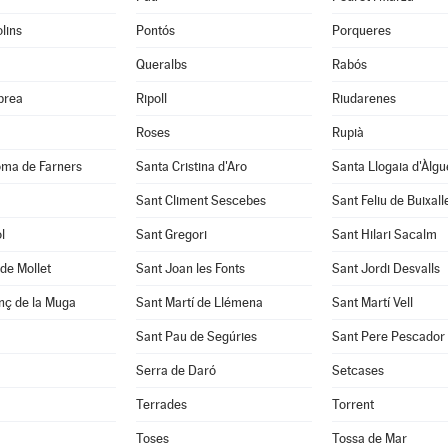
lins
Pontós
Porqueres
Queralbs
Rabós
abrea
Ripoll
Riudarenes
Roses
Rupià
oma de Farners
Santa Cristina d'Aro
Santa Llogaia d'Àlg
Sant Climent Sescebes
Sant Feliu de Buixall
l
Sant Gregori
Sant Hilari Sacalm
de Mollet
Sant Joan les Fonts
Sant Jordi Desvalls
nç de la Muga
Sant Martí de Llémena
Sant Martí Vell
Sant Pau de Segúries
Sant Pere Pescador
Serra de Daró
Setcases
Terrades
Torrent
Toses
Tossa de Mar