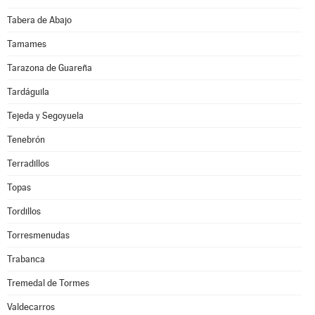
Tabera de Abajo
Tamames
Tarazona de Guareña
Tardáguila
Tejeda y Segoyuela
Tenebrón
Terradillos
Topas
Tordillos
Torresmenudas
Trabanca
Tremedal de Tormes
Valdecarros