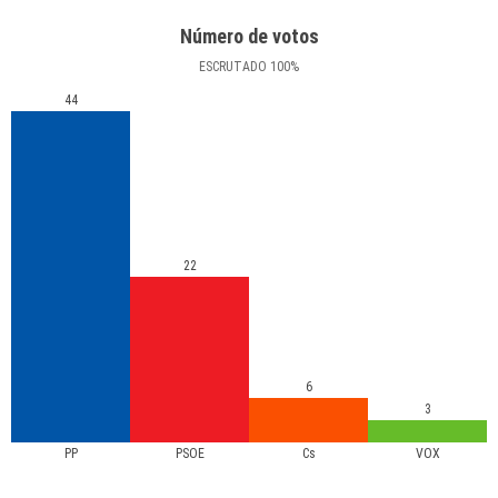
Número de votos
ESCRUTADO
100
%
44
22
6
3
PP
PSOE
Cs
VOX