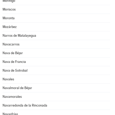
Moríñigo
Moriscos
Moronta
Mozárbez
Narros de Matalayegua
Navacarros
Nava de Béjar
Nava de Francia
Nava de Sotrobal
Navales
Navalmoral de Béjar
Navamorales
Navarredonda de la Rinconada
Navasfrías