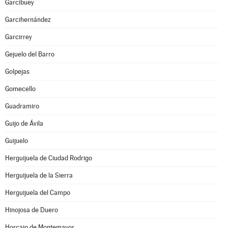
Garcibuey
Garcihernández
Garcirrey
Gejuelo del Barro
Golpejas
Gomecello
Guadramiro
Guijo de Ávila
Guijuelo
Herguijuela de Ciudad Rodrigo
Herguijuela de la Sierra
Herguijuela del Campo
Hinojosa de Duero
Horcajo de Montemayor