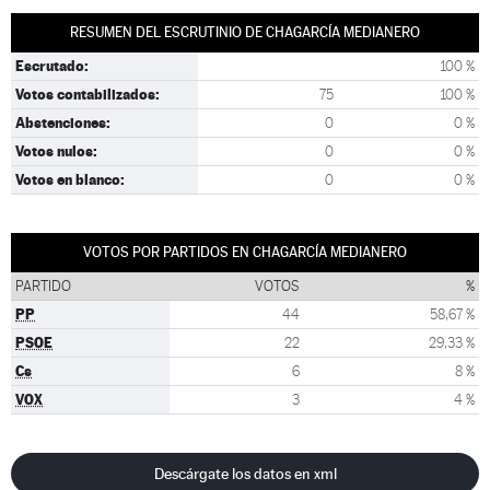
RESUMEN DEL ESCRUTINIO DE CHAGARCÍA MEDIANERO
Escrutado:
100 %
Votos contabilizados:
75
100 %
Abstenciones:
0
0 %
Votos nulos:
0
0 %
Votos en blanco:
0
0 %
VOTOS POR PARTIDOS EN CHAGARCÍA MEDIANERO
PARTIDO
VOTOS
%
PP
44
58,67 %
PSOE
22
29,33 %
Cs
6
8 %
VOX
3
4 %
Descárgate los datos en xml