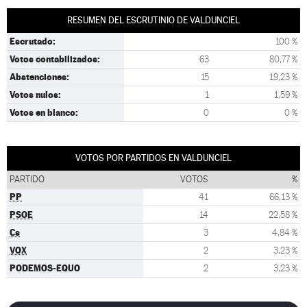
RESUMEN DEL ESCRUTINIO DE VALDUNCIEL
Escrutado:
100 %
Votos contabilizados:
63
80,77 %
Abstenciones:
15
19,23 %
Votos nulos:
1
1,59 %
Votos en blanco:
0
0 %
VOTOS POR PARTIDOS EN VALDUNCIEL
PARTIDO
VOTOS
%
PP
41
66,13 %
PSOE
14
22,58 %
Cs
3
4,84 %
VOX
2
3,23 %
PODEMOS-EQUO
2
3,23 %