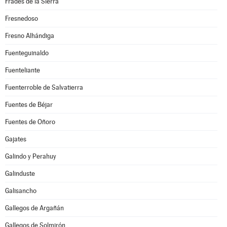
Frades de la Sierra
Fresnedoso
Fresno Alhándiga
Fuenteguinaldo
Fuenteliante
Fuenterroble de Salvatierra
Fuentes de Béjar
Fuentes de Oñoro
Gajates
Galindo y Perahuy
Galinduste
Galisancho
Gallegos de Argañán
Gallegos de Solmirón