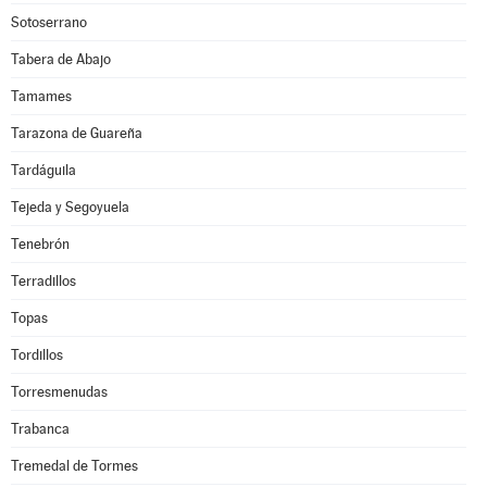
Sotoserrano
Tabera de Abajo
Tamames
Tarazona de Guareña
Tardáguila
Tejeda y Segoyuela
Tenebrón
Terradillos
Topas
Tordillos
Torresmenudas
Trabanca
Tremedal de Tormes