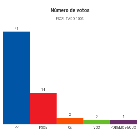
Número de votos
ESCRUTADO
100
%
41
14
3
2
2
PP
PSOE
Cs
VOX
PODEMOS-EQUO